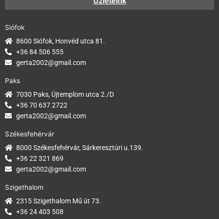
Üzleteink
Siófok
8600 Siófok, Honvéd utca 81.
+36 84 506 555
gerta2002@gmail.com
Paks
7030 Paks, Újtemplom utca 2./D
+36 70 637 2722
gerta2002@gmail.com
Székesfehérvár
8000 Székesfehérvár, Sárkeresztúri u.139.
+36 22 321 869
gerta2002@gmail.com
Szigethalom
2315 Szigethalom Mű út 73.
+36 24 403 508