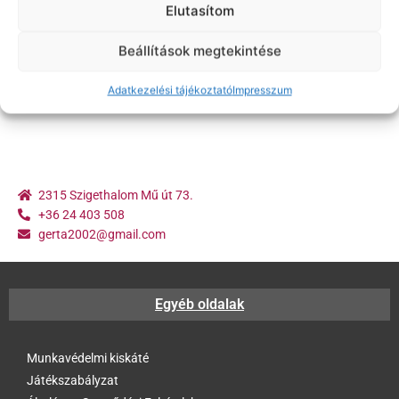
Elutasítom
Beállítások megtekintése
Adatkezelési tájékoztató
Impresszum
2315 Szigethalom Mű út 73.
+36 24 403 508
gerta2002@gmail.com
Egyéb oldalak
Munkavédelmi kiskáté
Játékszabályzat