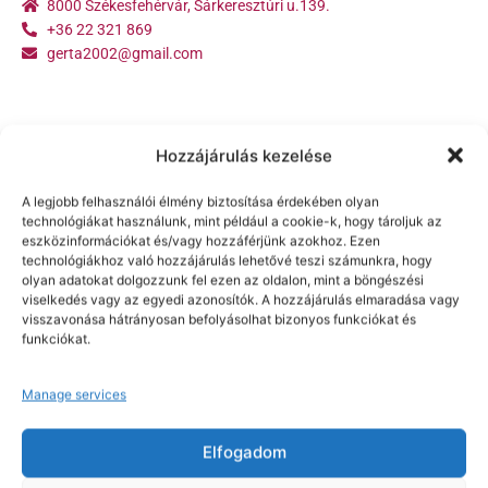
8000 Székesfehérvár, Sárkeresztúri u.139.
+36 22 321 869
gerta2002@gmail.com
Hozzájárulás kezelése
A legjobb felhasználói élmény biztosítása érdekében olyan
technológiákat használunk, mint például a cookie-k, hogy tároljuk az
eszközinformációkat és/vagy hozzáférjünk azokhoz. Ezen
technológiákhoz való hozzájárulás lehetővé teszi számunkra, hogy
olyan adatokat dolgozzunk fel ezen az oldalon, mint a böngészési
viselkedés vagy az egyedi azonosítók. A hozzájárulás elmaradása vagy
visszavonása hátrányosan befolyásolhat bizonyos funkciókat és
funkciókat.
2900 Komárom Kalmár köz 13.
+36 34 342 568
Manage services
gerta2002@gmail.com
Elfogadom