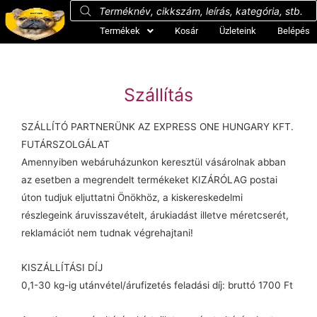
Termékek
Kosár
Üzleteink
Belépés
Szállítás
SZÁLLÍTÓ PARTNERÜNK AZ EXPRESS ONE HUNGARY KFT.
FUTÁRSZOLGÁLAT
Amennyiben webáruházunkon keresztül vásárolnak abban
az esetben a megrendelt termékeket KIZÁRÓLAG postai
úton tudjuk eljuttatni Önökhöz, a kiskereskedelmi
részlegeink áruvisszavételt, árukiadást illetve méretcserét,
reklamációt nem tudnak végrehajtani!
KISZÁLLÍTÁSI DÍJ
0,1-30 kg-ig utánvétel/árufizetés feladási díj: bruttó 1700 Ft