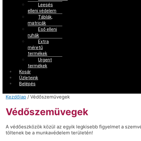
Leesés
elleni védelem
Táblák,
matricák
Eső elleni
ruhák
Extra
méretű
termékek
Urgent
termékek
Kosár
Üzleteink
Belépés
Kezdőlap
/ Védőszemüvegek
Védőszemüvegek
A védőeszközök közül az egyik legkisebb figyelmet a szemv
töltenek be a munkavédelem területén!