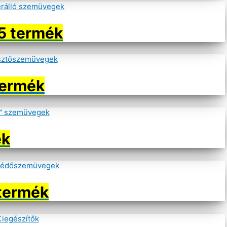
5 termék
termék
ék
termék