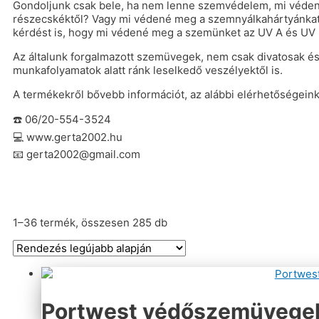
Gondoljunk csak bele, ha nem lenne szemvédelem, mi véden
részecskéktől? Vagy mi védené meg a szemnyálkahártyánkat a 
kérdést is, hogy mi védené meg a szemünket az UV A és UV 
Az általunk forgalmazott szemüvegek, nem csak divatosak é
munkafolyamatok alatt ránk leselkedő veszélyektől is.
A termékekről bővebb információt, az alábbi elérhetőségein
☎️ 06/20-554-3524
💻 www.gerta2002.hu
📧 gerta2002@gmail.com
Kategóriák
+
Sorted
1–36 termék, összesen 285 db
by
3M™ szemüvegek
latest
Arcvédők
Cerva védőszemüvegek
Europrotection szemüvegek
Portwest védőszemüvege
Hegesztőszemüvegek