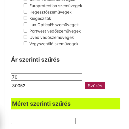
Europrotection szemüvegek
Hegesztőszemüvegek
Kiegészítők
Lux Optical® szemüvegek
Portwest védőszemüvegek
Uvex védőszemüvegek
Vegyszerálló szemüvegek
Ár szerinti szűrés
Szűrés
Méret szerinti szűrés