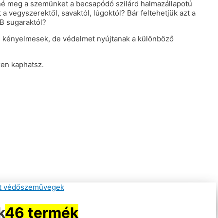
é meg a szemünket a becsapódó szilárd halmazállapotú
vegyszerektől, savaktól, lúgoktól? Bár feltehetjük azt a
B sugaraktól?
s kényelmesek, de védelmet nyújtanak a különböző
ken kaphatsz.
k
46 termék