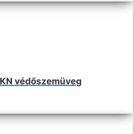
e KN védőszemüveg