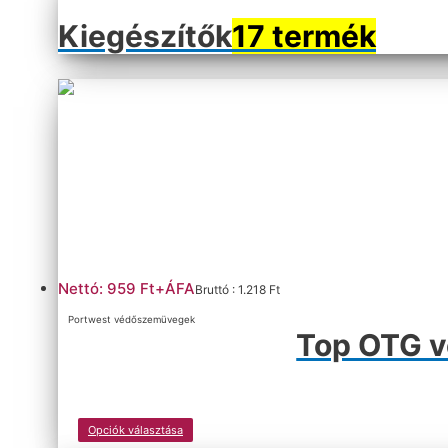
Kiegészítők
17 termék
Nettó: 959 Ft+ÁFA
Bruttó : 1.218 Ft
Portwest védőszemüvegek
Top OTG 
Ennek
Opciók választása
a