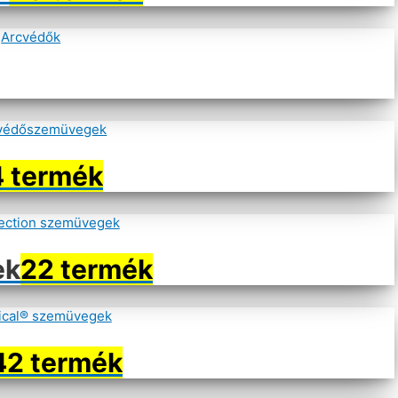
 termék
Szűrés
ek
22 termék
42 termék