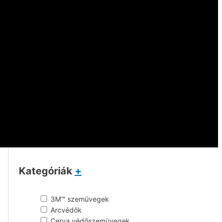
Kategóriák
+
3M™ szemüvegek
Arcvédők
Cerva védőszemüvegek