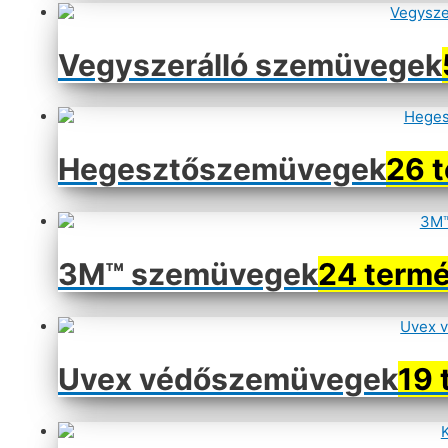
Vegyszerálló szemüvegek
Hegesztőszemüvegek
26 
3M™ szemüvegek
24 term
Uvex védőszemüvegek
19 