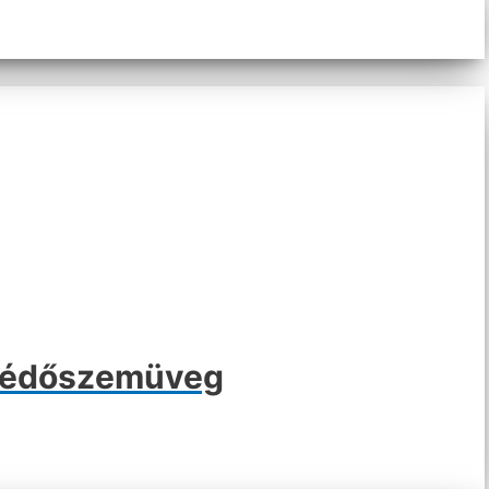
védőszemüveg