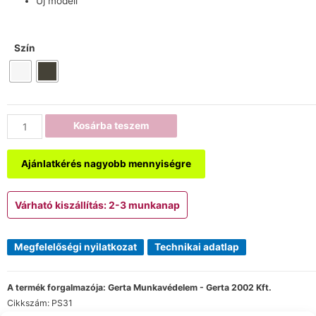
Új modell
Szín
Kosárba teszem
Ajánlatkérés nagyobb mennyiségre
Várható kiszállítás: 2-3 munkanap
Megfelelőségi nyilatkozat
Technikai adatlap
A termék forgalmazója: Gerta Munkavédelem - Gerta 2002 Kft.
Cikkszám:
PS31