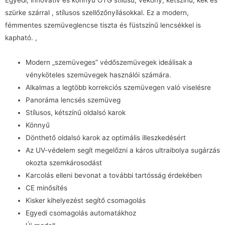
Egyedi, innovatív és könnyű OTG stílusú, vékony, kétszínű, kék és
szürke szárral , stílusos szellőzőnyílásokkal. Ez a modern,
fémmentes szemüveglencse tiszta és füstszínű lencsékkel is
kapható. ,
Modern „szemüveges” védőszemüvegek ideálisak a
vényköteles szemüvegek használói számára.
Alkalmas a legtöbb korrekciós szemüvegen való viselésre
Panoráma lencsés szemüveg
Stílusos, kétszínű oldalsó karok
Könnyű
Dönthető oldalsó karok az optimális illeszkedésért
Az UV-védelem segít megelőzni a káros ultraibolya sugárzás
okozta szemkárosodást
Karcolás elleni bevonat a további tartósság érdekében
CE minősítés
Kisker kihelyezést segítő csomagolás
Egyedi csomagolás automatákhoz