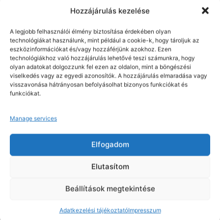
Kategóriák:
Portwest védőszemüvegek
,
Védőszemüvegek
Hozzájárulás kezelése
Címke:
Portwest
A legjobb felhasználói élmény biztosítása érdekében olyan
Kapcsolódó termékek
technológiákat használunk, mint például a cookie-k, hogy tároljuk az
eszközinformációkat és/vagy hozzáférjünk azokhoz. Ezen
technológiákhoz való hozzájárulás lehetővé teszi számunkra, hogy
olyan adatokat dolgozzunk fel ezen az oldalon, mint a böngészési
viselkedés vagy az egyedi azonosítók. A hozzájárulás elmaradása vagy
visszavonása hátrányosan befolyásolhat bizonyos funkciókat és
funkciókat.
Manage services
Elfogadom
Nettó: 1.119 Ft+ÁFA
Nettó: 1.145 Ft+ÁFA
Bruttó : 1.421 Ft
Bruttó : 1.454 Ft
Elutasítom
Portwest védőszemüvegek
Portwest védőszemüvegek
Anthracite Wraparound
Safeguard védőszemüveg
Beállítások megtekintése
védőszemüveg
víztiszta
Adatkezelési tájékoztató
Impresszum