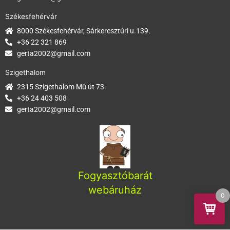
Székesfehérvár
8000 Székesfehérvár, Sárkeresztúri u.139.
+36 22 321 869
gerta2002@gmail.com
Szigethalom
2315 Szigethalom Mű út 73.
+36 24 403 508
gerta2002@gmail.com
Fogyasztóbarát
webáruház
0