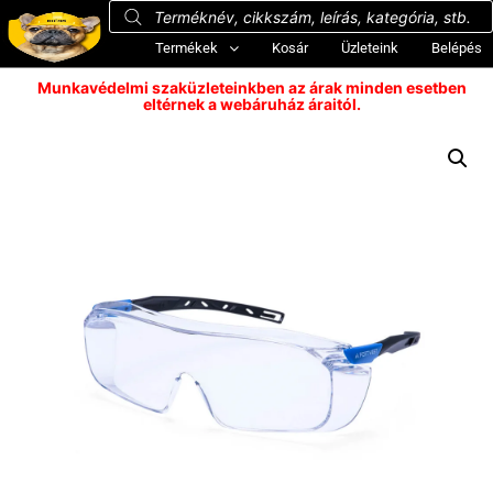
Termékek
Kosár
Üzleteink
Belépés
Munkavédelmi szaküzleteinkben az árak minden esetben
eltérnek a webáruház áraitól.