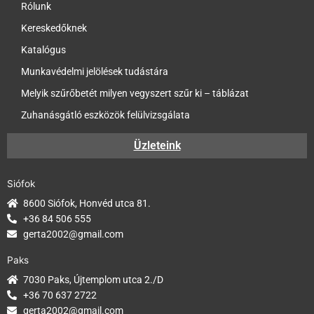
Rólunk
Kereskedőknek
Katalógus
Munkavédelmi jelölések tudástára
Melyik szűrőbetét milyen vegyszert szűr ki – táblázat
Zuhanásgátló eszközök felülvizsgálata
Üzleteink
Siófok
8600 Siófok, Honvéd utca 81.
+36 84 506 555
gerta2002@gmail.com
Paks
7030 Paks, Újtemplom utca 2./D
+36 70 637 2722
gerta2002@gmail.com