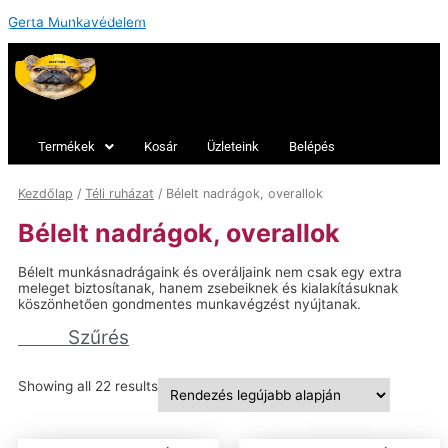
Products
search
Skip
Gerta Munkavédelem
to
content
Termékek
Kosár
Üzleteink
Belépés
Kezdőlap
/
Téli ruházat
/ Bélelt nadrágok, overallok
Bélelt nadrágok, overallok
Bélelt munkásnadrágaink és overáljaink nem csak egy extra
meleget biztosítanak, hanem zsebeiknek és kialakításuknak
köszönhetően gondmentes munkavégzést nyújtanak.
Szűrés
Sorted
Showing all 22 results
by
latest
Ár szerinti szűrés