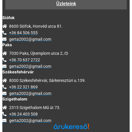
Üzleteink
Siófok
8600 Siófok, Honvéd utca 81.
+36 84 506 555
gerta2002@gmail.com
Paks
7030 Paks, Újtemplom utca 2./D
+36 70 637 2722
gerta2002@gmail.com
Székesfehérvár
8000 Székesfehérvár, Sárkeresztúri u.139.
+36 22 321 869
gerta2002@gmail.com
Szigethalom
2315 Szigethalom Mű út 73.
+36 24 403 508
gerta2002@gmail.com