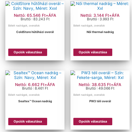
variációja
van.
van.
A
A
változatok
változatok
a
Nettó: 65.546 Ft+ÁFA
Nettó: 3.144 Ft+ÁFA
a
termékold
Bruttó : 83.243 Ft
Bruttó : 3.993 Ft
termékoldalon
választhat
Bélelt nadrágok, overallok
Bélelt nadrágok, overallok
választhatók
ki
ColdStore hűtőházi overál
Női thermal nadrág
ki
Ennek
Ennek
Opciók választása
Opciók választása
a
a
terméknek
terméknek
több
több
variációja
variációja
van.
van.
A
A
változatok
változatok
Nettó: 6.662 Ft+ÁFA
Nettó: 38.635 Ft+ÁFA
a
a
Bruttó : 8.461 Ft
Bruttó : 49.066 Ft
termékoldalon
termékold
Bélelt nadrágok, overallok
Bélelt nadrágok, overallok
választhatók
választhat
Sealtex™ Ocean nadrág
PW3 téli overál
ki
ki
Ennek
Ennek
Opciók választása
Opciók választása
a
a
terméknek
terméknek