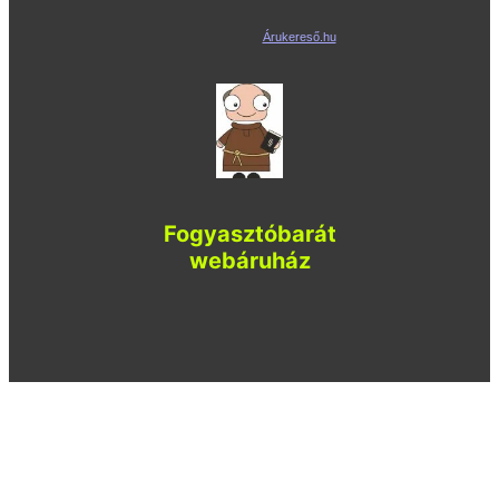
Árukereső.hu
Fogyasztóbarát
webáruház