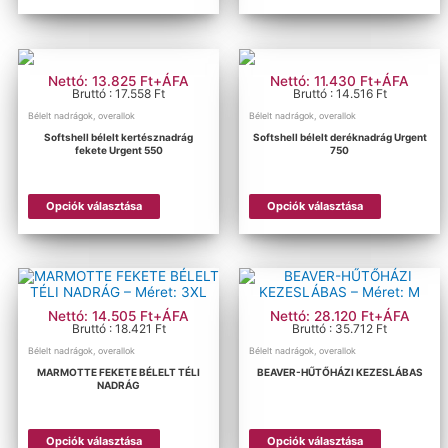
terméknek
terméknek
több
több
variációja
variációja
van.
van.
A
A
Nettó: 13.825 Ft+ÁFA
Nettó: 11.430 Ft+ÁFA
változatok
változatok
Bruttó : 17.558 Ft
Bruttó : 14.516 Ft
a
a
Bélelt nadrágok, overallok
Bélelt nadrágok, overallok
termékoldalon
termékold
Softshell bélelt kertésznadrág
Softshell bélelt deréknadrág Urgent
választhatók
választhat
fekete Urgent 550
750
ki
ki
Ennek
Ennek
Opciók választása
Opciók választása
a
a
terméknek
terméknek
több
több
variációja
variációja
van.
van.
A
A
változatok
változatok
Nettó: 14.505 Ft+ÁFA
Nettó: 28.120 Ft+ÁFA
a
a
Bruttó : 18.421 Ft
Bruttó : 35.712 Ft
termékoldalon
termékold
Bélelt nadrágok, overallok
Bélelt nadrágok, overallok
választhatók
választhat
MARMOTTE FEKETE BÉLELT TÉLI
BEAVER-HŰTŐHÁZI KEZESLÁBAS
ki
ki
NADRÁG
Ennek
Ennek
Opciók választása
Opciók választása