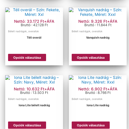
több
több
variációja
variációja
van.
van.
A
A
változatok
változatok
Nettó: 33.172 Ft+ÁFA
Nettó: 9.326 Ft+ÁFA
a
a
Bruttó : 42.128 Ft
Bruttó : 11.844 Ft
termékoldalon
termékold
Bélelt nadrágok, overallok
Bélelt nadrágok, overallok
választhatók
választhat
Téli overál
Vanquish nadrág
ki
ki
Ennek
Ennek
Opciók választása
Opciók választása
a
a
terméknek
terméknek
több
több
variációja
variációja
van.
van.
A
A
változatok
változatok
Nettó: 10.632 Ft+ÁFA
Nettó: 6.902 Ft+ÁFA
a
a
Bruttó : 13.503 Ft
Bruttó : 8.766 Ft
termékoldalon
termékold
Bélelt nadrágok, overallok
Bélelt nadrágok, overallok
választhatók
választhat
Iona Lite bélelt nadrág
Iona Lite nadrág
ki
ki
Ennek
Ennek
Opciók választása
Opciók választása
a
a