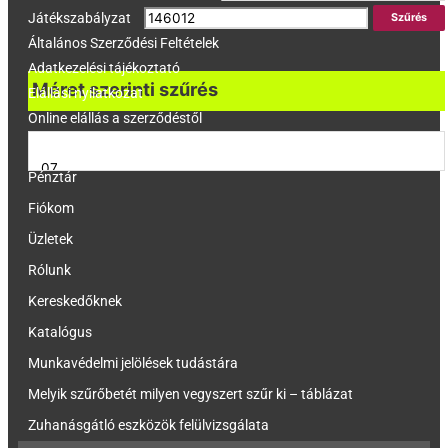
Játékszabályzat
Szűrés
Általános Szerződési Feltételek
Adatkezelési tájékoztató
Méret szerinti szűrés
Elállási nyilatkozat
Online elállás a szerződéstől
Kosár
Pénztár
Fiókom
Üzletek
Rólunk
Kereskedőknek
Katalógus
Munkavédelmi jelölések tudástára
Melyik szűrőbetét milyen vegyszert szűr ki – táblázat
Zuhanásgátló eszközök felülvizsgálata