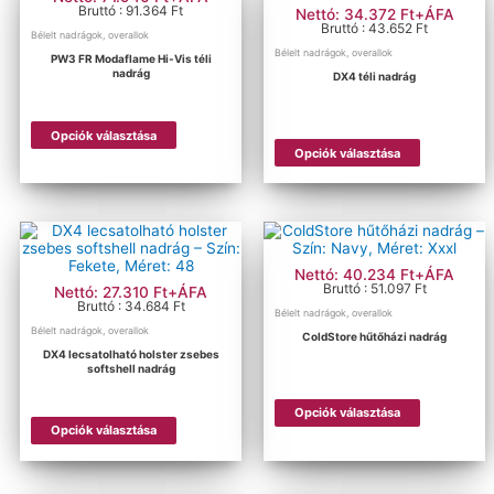
változatok
változatok
Bruttó : 91.364 Ft
Nettó: 34.372 Ft+ÁFA
a
a
Bruttó : 43.652 Ft
Bélelt nadrágok, overallok
termékoldalon
termékold
Bélelt nadrágok, overallok
PW3 FR Modaflame Hi-Vis téli
választhatók
választhat
nadrág
DX4 téli nadrág
ki
ki
Ennek
Opciók választása
a
Ennek
Opciók választása
terméknek
a
több
terméknek
variációja
több
van.
variációja
A
van.
változatok
A
a
változatok
Nettó: 40.234 Ft+ÁFA
termékoldalon
a
Bruttó : 51.097 Ft
Nettó: 27.310 Ft+ÁFA
választhatók
termékold
Bruttó : 34.684 Ft
Bélelt nadrágok, overallok
ki
választhat
Bélelt nadrágok, overallok
ColdStore hűtőházi nadrág
ki
DX4 lecsatolható holster zsebes
softshell nadrág
Ennek
Opciók választása
Ennek
a
Opciók választása
a
terméknek
terméknek
több
több
variációja