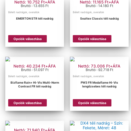
Nettó: 10.752 Ft+ÁFA
Nettó: 11.165 Ft+ÁFA
Bruttó : 13.655 Ft
Bruttó : 14.180 Ft
Bélelt nadrágok, overallok
Bélelt nadrágok, overallok
Szűrés
EMERTON STR téli nadrág
Sealtex Classic téli nadrág
Méret szerinti szűrés
Ennek
Ennek
Opciók választása
Opciók választása
a
a
terméknek
terméknek
több
több
variációja
variációja
van.
van.
A
A
Nettó: 40.234 Ft+ÁFA
Nettó: 73.006 Ft+ÁFA
változatok
változatok
Bruttó : 51.097 Ft
Bruttó : 92.718 Ft
a
a
Bélelt nadrágok, overallok
Bélelt nadrágok, overallok
termékoldalon
termékold
Bizflame Rain+ Hi-Vis Multi-Norm
PW3 FR Modaflame Hi-Vis
választhatók
választhat
Contrast FR téli nadrág
lengőzsebes téli nadrág
ki
ki
Ennek
Ennek
Opciók választása
Opciók választása
a
a
terméknek
terméknek
több
több
variációja
variációja
van.
van.
A
A
Nettó: 71.940 Ft+ÁFA