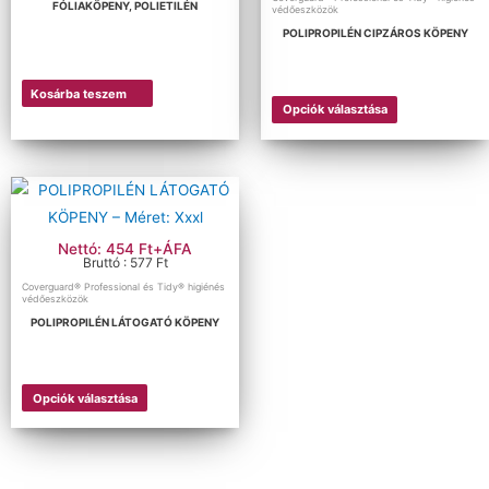
FÓLIAKÖPENY, POLIETILÉN
védőeszközök
POLIPROPILÉN CIPZÁROS KÖPENY
Kosárba teszem
Opciók választása
Nettó: 454 Ft+ÁFA
Bruttó : 577 Ft
Coverguard® Professional és Tidy® higiénés
védőeszközök
POLIPROPILÉN LÁTOGATÓ KÖPENY
Opciók választása