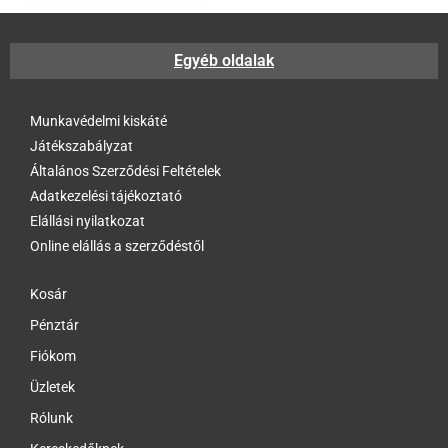
Ár szerinti szűrés
Egyéb oldalak
Ár:
454 Ft
—
4 764 Ft
Szűrés
Méret szerinti szűrés
Munkavédelmi kiskáté
Játékszabályzat
Általános Szerződési Feltételek
Adatkezelési tájékoztató
Elállási nyilatkozat
Online elállás a szerződéstől
Kosár
Pénztár
Fiókom
Üzletek
Rólunk