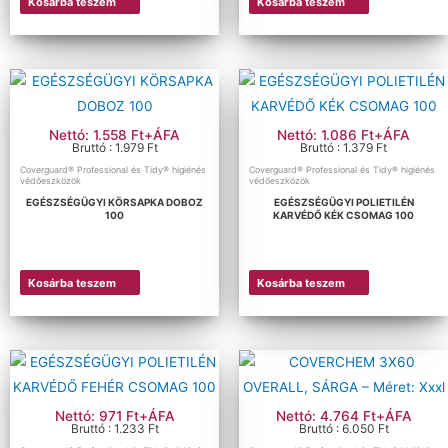
Kosárba teszem
Kosárba teszem
Nettó: 1.558 Ft+ÁFA
Nettó: 1.086 Ft+ÁFA
Bruttó : 1.979 Ft
Bruttó : 1.379 Ft
Coverguard® Professional és Tidy® higiénés
Coverguard® Professional és Tidy® higiénés
védőeszközök
védőeszközök
EGÉSZSÉGÜGYI KÖRSAPKA DOBOZ
EGÉSZSÉGÜGYI POLIETILÉN
100
KARVÉDŐ KÉK CSOMAG 100
Kosárba teszem
Kosárba teszem
Nettó: 971 Ft+ÁFA
Nettó: 4.764 Ft+ÁFA
Bruttó : 1.233 Ft
Bruttó : 6.050 Ft