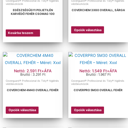
Coverguard® Professional és Tidy® higiénés
Coverguard® Professional és Tidy® higiénés
védőeszközök
védőeszközök
EGÉSZSÉGÜGYI POLIETILÉN
COVERCHEM 3X60 OVERALL, SÁRGA
KARVÉDŐ FEHÉR CSOMAG 100
Opciók választása
Kosárba teszem
Nettó: 2.591 Ft+ÁFA
Nettó: 1.549 Ft+ÁFA
Bruttó : 3.291 Ft
Bruttó : 1.967 Ft
Coverguard® Professional és Tidy® higiénés
Coverguard® Professional és Tidy® higiénés
védőeszközök
védőeszközök
COVERCHEM 4M40 OVERALL FEHÉR
COVERPRO 5M30 OVERALL FEHÉR
Opciók választása
Opciók választása