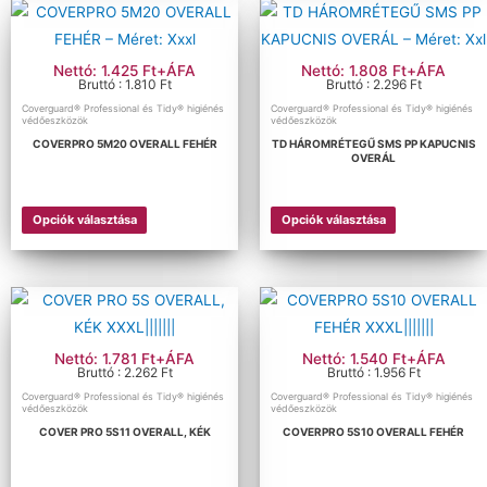
Nettó: 1.425 Ft+ÁFA
Nettó: 1.808 Ft+ÁFA
Bruttó : 1.810 Ft
Bruttó : 2.296 Ft
Coverguard® Professional és Tidy® higiénés
Coverguard® Professional és Tidy® higiénés
védőeszközök
védőeszközök
COVERPRO 5M20 OVERALL FEHÉR
TD HÁROMRÉTEGŰ SMS PP KAPUCNIS
OVERÁL
Opciók választása
Opciók választása
Nettó: 1.781 Ft+ÁFA
Nettó: 1.540 Ft+ÁFA
Bruttó : 2.262 Ft
Bruttó : 1.956 Ft
Coverguard® Professional és Tidy® higiénés
Coverguard® Professional és Tidy® higiénés
védőeszközök
védőeszközök
COVER PRO 5S11 OVERALL, KÉK
COVERPRO 5S10 OVERALL FEHÉR