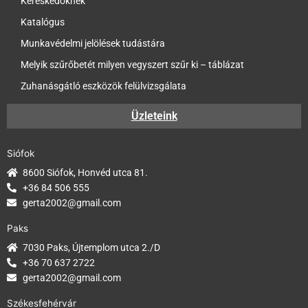
Kereskedőknek
Katalógus
Munkavédelmi jelölések tudástára
Melyik szűrőbetét milyen vegyszert szűr ki – táblázat
Zuhanásgátló eszközök felülvizsgálata
Üzleteink
Siófok
8600 Siófok, Honvéd utca 81.
+36 84 506 555
gerta2002@gmail.com
Paks
7030 Paks, Újtemplom utca 2./D
+36 70 637 2722
gerta2002@gmail.com
Székesfehérvár