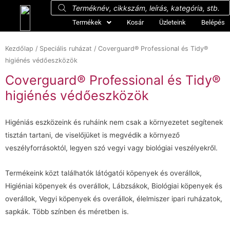
Termékek
Kosár
Üzleteink
Belépés
Kezdőlap
/
Speciális ruházat
/ Coverguard® Professional és Tidy®
higiénés védőeszközök
Coverguard® Professional és Tidy®
higiénés védőeszközök
Higéniás eszközeink és ruháink nem csak a környezetet segítenek
tisztán tartani, de viselőjüket is megvédik a környező
veszélyforrásoktól, legyen szó vegyi vagy biológiai veszélyekről.
Termékeink közt találhatók látógatói köpenyek és overállok,
Higiéniai köpenyek és overállok, Lábzsákok, Biológiai köpenyek és
overállok, Vegyi köpenyek és overállok, élelmiszer ipari ruházatok,
sapkák. Több színben és méretben is.