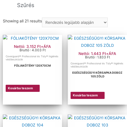
Szűrés
Showing all 21 results
Ár szerinti szűrés
Ár:
454 Ft
—
4 764 Ft
Szűrés
Nettó: 3.152 Ft+ÁFA
Bruttó : 4.003 Ft
Méret szerinti szűrés
Nettó: 1.443 Ft+ÁFA
Coverguard® Professional és Tidy® higiénés
Bruttó : 1.833 Ft
védőeszközök
Coverguard® Professional és Tidy® higiénés
FÓLIAKÖTÉNY 120X70CM
védőeszközök
EGÉSZSÉGÜGYI KÖRSAPKA DOBOZ
105 ZÖLD
Kosárba teszem
Kosárba teszem