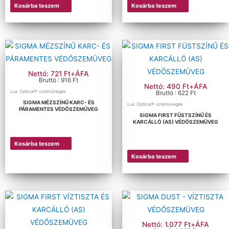
Kosárba teszem
Kosárba teszem
Nettó: 721 Ft+ÁFA
Bruttó : 916 Ft
Nettó: 490 Ft+ÁFA
Lux Optical® szemüvegek
Bruttó : 622 Ft
SIGMA MÉZSZÍNŰ KARC- ÉS
Lux Optical® szemüvegek
PÁRAMENTES VÉDŐSZEMÜVEG
SIGMA FIRST FÜSTSZÍNŰ ÉS
KARCÁLLÓ (AS) VÉDŐSZEMÜVEG
Kosárba teszem
Kosárba teszem
Nettó: 1.077 Ft+ÁFA