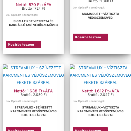
Bruttó : 1.368 Ft
Nettó: 570 Ft+ÁFA
Lux Optical® szemüvegek
Bruttó : 724 Ft
SIGMA DUST – VÍZTISZTA
Lux Optical® szemüvegek
VÉDŐSZEMÜVEG
SIGMA FIRST VÍZTISZTA ÉS
KARCÁLLÓ (AS) VÉDŐSZEMÜVEG
Kosárba teszem
Kosárba teszem
Nettó: 1.638 Ft+ÁFA
Nettó: 1.612 Ft+ÁFA
Bruttó : 2.080 Ft
Bruttó : 2.047 Ft
Lux Optical® szemüvegek
Lux Optical® szemüvegek
STREAMLUX – SZÍNEZETT
STREAMLUX – VÍZTISZTA
KARCMENTES VÉDŐSZEMÜVEG
KARCMENTES VÉDŐSZEMÜVEG
FEKETE SZÁRRAL
FEKETE SZÁRRAL
Kosárba teszem
Kosárba teszem