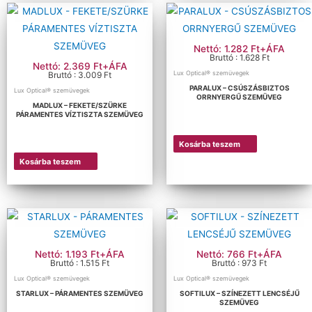
Nettó: 1.282 Ft+ÁFA
Bruttó : 1.628 Ft
Nettó: 2.369 Ft+ÁFA
Lux Optical® szemüvegek
Bruttó : 3.009 Ft
PARALUX – CSÚSZÁSBIZTOS
Lux Optical® szemüvegek
ORRNYERGŰ SZEMÜVEG
MADLUX – FEKETE/SZÜRKE
PÁRAMENTES VÍZTISZTA SZEMÜVEG
Kosárba teszem
Kosárba teszem
Nettó: 1.193 Ft+ÁFA
Nettó: 766 Ft+ÁFA
Bruttó : 1.515 Ft
Bruttó : 973 Ft
Lux Optical® szemüvegek
Lux Optical® szemüvegek
STARLUX – PÁRAMENTES SZEMÜVEG
SOFTILUX – SZÍNEZETT LENCSÉJŰ
SZEMÜVEG