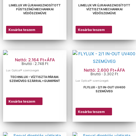
LIMELUX VR ÚJRAHASZNOSÍTOTT
LIMELUX VR ÚJRAHASZNOSÍTOTT
FÜSTSZÍNŰ MECHANIKAI
VÍZTISZTA MECHANIKAI
VÉDŐSZEMÜVE
VÉDŐSZEMÜVE
Kosárba teszem
Kosárba teszem
Nettó: 2.164 Ft+ÁFA
Bruttó : 2.748 Ft
Nettó: 2.600 Ft+ÁFA
Lux Optical® szemüvegek
Bruttó : 3.302 Ft
TECHNILUX – VÍZTISZTA PÁRAM.
SZEMÜVEG SZÁRRAL+GUMIPÁNT
Lux Optical® szemüvegek
FLYLUX – 2/1 IN-OUT UV400
SZEMÜVEG
Kosárba teszem
Kosárba teszem