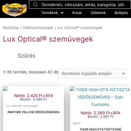
Termékek
Kosár
Üzleteink
Belépés
Kezdőlap
/
Védőszemüvegek
/ Lux Optical® szemüvegek
Lux Optical® szemüvegek
Szűrés
1–36 termék, összesen 42 db
Ár szerinti szűrés
Ár:
419 Ft
—
2 787 Ft
Szűrés
Nettó: 2.425 Ft+ÁFA
Bruttó : 3.080 Ft
Méret szerinti szűrés
Lux Optical® szemüvegek
PANTHER YELLOW VÉDŐSZEMÜVEG
Nettó: 2.360 Ft+ÁFA
Bruttó : 2.997 Ft
Egyéb
TIGER HIGH OTG FÜSTSZÍNŰ