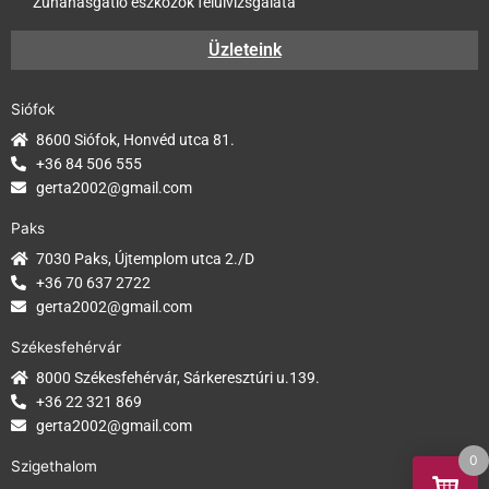
Zuhanásgátló eszközök felülvizsgálata
Üzleteink
Siófok
8600 Siófok, Honvéd utca 81.
+36 84 506 555
gerta2002@gmail.com
Paks
7030 Paks, Újtemplom utca 2./D
+36 70 637 2722
gerta2002@gmail.com
Székesfehérvár
8000 Székesfehérvár, Sárkeresztúri u.139.
+36 22 321 869
gerta2002@gmail.com
0
Szigethalom