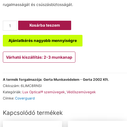
rugalmasságát és csúszásbiztosságát.
Kosárba teszem
Ajánlatkérés nagyobb mennyiségre
Várható kiszállítás: 2-3 munkanap
A termék forgalmazója: Gerta Munkavédelem - Gerta 2002 Kft.
Cikkszám:
6LIMC8RNSI
Kategóriák:
Lux Optical® szemüvegek
,
Védőszemüvegek
Címke:
Coverguard
Kapcsolódó termékek