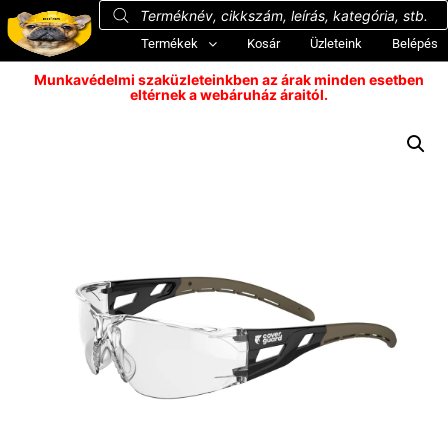
Termékek
Kosár
Üzleteink
Belépés
Munkavédelmi szaküzleteinkben az árak minden esetben
eltérnek a webáruház áraitól.