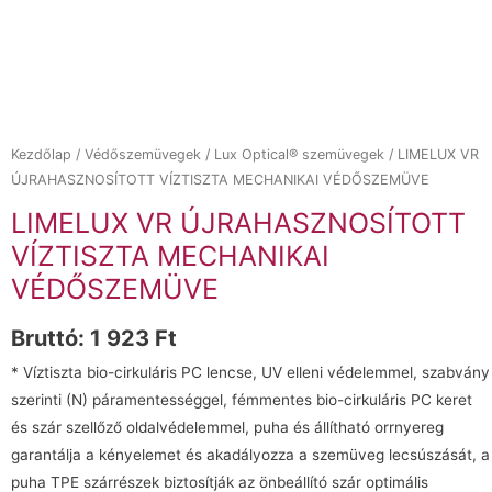
Kezdőlap
/
Védőszemüvegek
/
Lux Optical® szemüvegek
/ LIMELUX VR
ÚJRAHASZNOSÍTOTT VÍZTISZTA MECHANIKAI VÉDŐSZEMÜVE
LIMELUX VR ÚJRAHASZNOSÍTOTT
VÍZTISZTA MECHANIKAI
VÉDŐSZEMÜVE
Bruttó:
1 923
Ft
* Víztiszta bio-cirkuláris PC lencse, UV elleni védelemmel, szabvány
szerinti (N) páramentességgel, fémmentes bio-cirkuláris PC keret
és szár szellőző oldalvédelemmel, puha és állítható orrnyereg
garantálja a kényelemet és akadályozza a szemüveg lecsúszását, a
puha TPE szárrészek biztosítják az önbeállító szár optimális