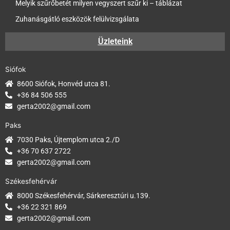
Melyik szűrőbetét milyen vegyszert szűr ki – táblázat
Zuhanásgátló eszközök felülvizsgálata
Üzleteink
Siófok
8600 Siófok, Honvéd utca 81.
+36 84 506 555
gerta2002@gmail.com
Paks
7030 Paks, Újtemplom utca 2./D
+36 70 637 2722
gerta2002@gmail.com
Székesfehérvár
8000 Székesfehérvár, Sárkeresztúri u.139.
+36 22 321 869
gerta2002@gmail.com