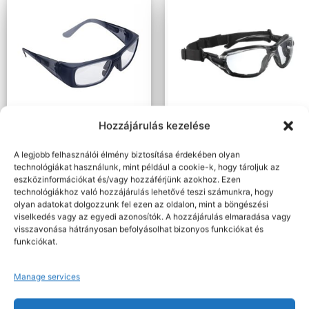
Hozzájárulás kezelése
Nettó: 1.754 Ft+ÁFA
Nettó: 2.164 Ft+ÁFA
Bruttó : 2.228 Ft
Bruttó : 2.748 Ft
A legjobb felhasználói élmény biztosítása érdekében olyan
Védőszemüvegek
Védőszemüvegek
technológiákat használunk, mint például a cookie-k, hogy tároljuk az
Serval dioptriás víztiszta
TECHNILUX – VÍZTISZTA
eszközinformációkat és/vagy hozzáférjünk azokhoz. Ezen
védőszemüveg +2,5
PÁRAM. SZEMÜVEG
SZÁRRAL+GUMIPÁNT
technológiákhoz való hozzájárulás lehetővé teszi számunkra, hogy
olyan adatokat dolgozzunk fel ezen az oldalon, mint a böngészési
viselkedés vagy az egyedi azonosítók. A hozzájárulás elmaradása vagy
Kosárba teszem
Kosárba teszem
visszavonása hátrányosan befolyásolhat bizonyos funkciókat és
funkciókat.
Manage services