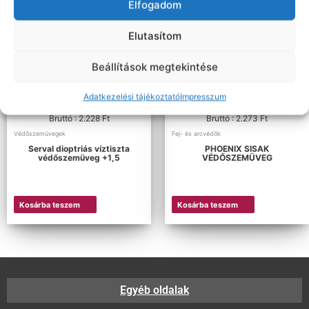
Elfogadom
Elutasítom
Beállítások megtekintése
Adatkezelési tájékoztató
Impresszum
Nettó: 1.754 Ft+ÁFA
Nettó: 1.790 Ft+ÁFA
Bruttó : 2.228 Ft
Bruttó : 2.273 Ft
Védőszemüvegek
Fej- és arcvédők
Serval dioptriás víztiszta
PHOENIX SISAK
védőszemüveg +1,5
VÉDŐSZEMÜVEG
Kosárba teszem
Kosárba teszem
Egyéb oldalak