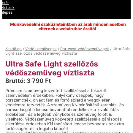
Kosár
Üzleteink
Belépés
Munkavédelmi szaküzleteinkben az árak minden esetben
eltérnek a webáruház áraitól.
Kezdőlap
/
Védőszemüvegek
/
Portwest védőszemüvegek
/ Ultra Safe
Light szellőzős védőszemüveg víztiszta
Ultra Safe Light szellőzős
védőszemüveg víztiszta
Bruttó:
3 790
Ft
Prémium szemüveg közvetett szellőzéssel a fokozott
szemvédelem érdekében. Folyékony cseppek, nagy
porszemcsék, olvadt fém és forró szilárd anyagok elleni
védelemre tervezték. A szemüveg KN minősítésű karcolás- és
párásodásgátló lencse bevonattal rendelkezik a kiváló látás
érdekében, és a legtöbb vényköteles szemüveg fölött is
viselhető. Védőszemüveg közvetett szellőzéssel a párásodás
elkerülése érdekében KN tanúsított lencse bevonatok az extra
tartósságért és a legjobb látásért