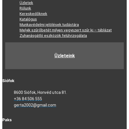
Üzletek
Rólunk
Kereskedőknek
Katalógus
Munkavédelmi jelölések tudástára
Melyik szűrőbetét milyen vegyszert szűr ki – táblázat
Zuhanásgátló eszközök felülvizsgálata
Üzleteink
Siófok
8600 Siófok, Honvéd utca 81.
+36 84 506 555
gerta2002@gmail.com
Paks