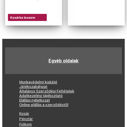
Ennek
a
terméknek
Kosárba teszem
több
variációja
van.
A
változatok
a
termékoldalon
választhatók
ki
Egyéb oldalak
Menu
Munkavédelmi kiskáté
Játékszabályzat
Általános Szerződési Feltételek
Adatkezelési tájékoztató
Elállási nyilatkozat
Online elállás a szerződéstől
Menu
Kosár
Pénztár
Fiókom