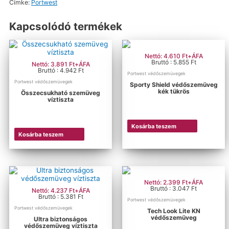
Címke:
Portwest
Kapcsolódó termékek
Nettó: 4.610 Ft+ÁFA
Bruttó : 5.855 Ft
Nettó: 3.891 Ft+ÁFA
Bruttó : 4.942 Ft
Portwest védőszemüvegek
Portwest védőszemüvegek
Sporty Shield védőszemüveg
kék tükrös
Összecsukható szemüveg
víztiszta
Kosárba teszem
Kosárba teszem
Nettó: 2.399 Ft+ÁFA
Bruttó : 3.047 Ft
Nettó: 4.237 Ft+ÁFA
Bruttó : 5.381 Ft
Portwest védőszemüvegek
Portwest védőszemüvegek
Tech Look Lite KN
védőszemüveg
Ultra biztonságos
védőszemüveg víztiszta