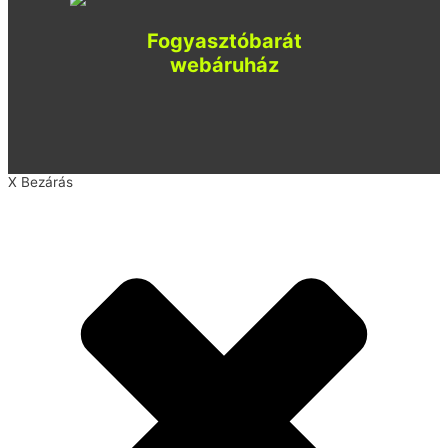
Fogyasztóbarát
webáruház
X Bezárás