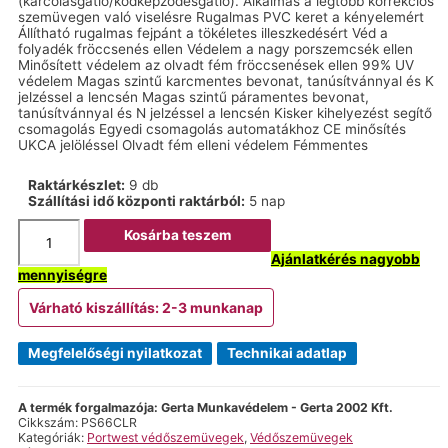
(karcolásgátló/ködképződésgátló). Alkalmas a legtöbb korrekciós
szemüvegen való viselésre Rugalmas PVC keret a kényelemért
Állítható rugalmas fejpánt a tökéletes illeszkedésért Véd a
folyadék fröccsenés ellen Védelem a nagy porszemcsék ellen
Minősített védelem az olvadt fém fröccsenések ellen 99% UV
védelem Magas szintű karcmentes bevonat, tanúsítvánnyal és K
jelzéssel a lencsén Magas szintű páramentes bevonat,
tanúsítvánnyal és N jelzéssel a lencsén Kisker kihelyezést segítő
csomagolás Egyedi csomagolás automatákhoz CE minősítés
UKCA jelöléssel Olvadt fém elleni védelem Fémmentes
Raktárkészlet:
9 db
Szállítási idő központi raktárból:
5 nap
Ultra
Kosárba teszem
Safe
Light
Ajánlatkérés nagyobb
szellőzős
mennyiségre
védőszemüveg
víztiszta
Várható kiszállítás: 2-3 munkanap
mennyiség
Megfelelőségi nyilatkozat
Technikai adatlap
A termék forgalmazója: Gerta Munkavédelem - Gerta 2002 Kft.
Cikkszám:
PS66CLR
Kategóriák:
Portwest védőszemüvegek
,
Védőszemüvegek