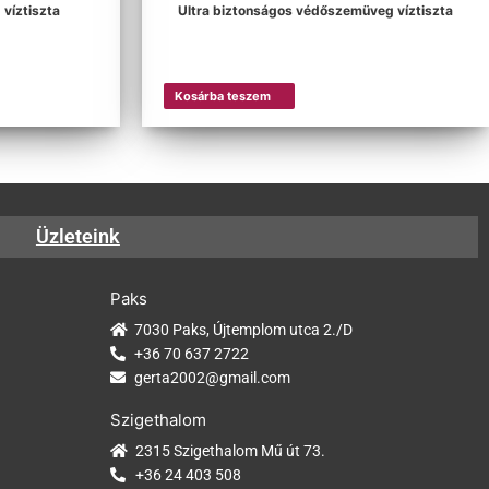
víztiszta
Ultra biztonságos védőszemüveg víztiszta
Kosárba teszem
Üzleteink
Paks
7030 Paks, Újtemplom utca 2./D
+36 70 637 2722
gerta2002@gmail.com
Szigethalom
2315 Szigethalom Mű út 73.
+36 24 403 508