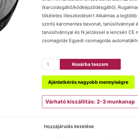
(karcolásgátló/ködképződésgátló). Rugalmas
tökéletes illeszkedésért Alkalmas a legtö
szintű karcmentes bevonat, tanúsítvánnyal 
tanúsítvánnyal és N jelzéssel a lencsén CE 
csomagolás Egyedi csomagolás automatákh
Kosárba teszem
Ajánlatkérés nagyobb mennyiségre
Várható kiszállítás: 2-3 munkanap
Megfelelőségi nyilatkozat
Technikai a
Hozzájárulás kezelése