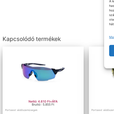
A l
has
hoz
szá
vis
hát
Ma
Kapcsolódó termékek
Nettó: 4.610 Ft+ÁFA
Bruttó : 5.855 Ft
Portwest védőszemüvegek
Portwest védősze