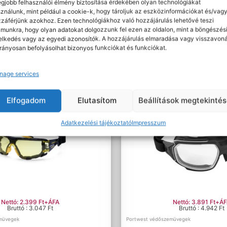
egjobb felhasználói élmény biztosítása érdekében olyan technológiákat
A termék forgalmazója: Gerta Munkavédelem - 
ználunk, mint például a cookie-k, hogy tároljuk az eszközinformációkat és/vag
Cikkszám:
PS67CLR
záférjünk azokhoz. Ezen technológiákhoz való hozzájárulás lehetővé teszi
munkra, hogy olyan adatokat dolgozzunk fel ezen az oldalon, mint a böngészés
Kategóriák:
Portwest védőszemüvegek
,
Védősz
elkedés vagy az egyedi azonosítók. A hozzájárulás elmaradása vagy visszavon
Címke:
Portwest
rányosan befolyásolhat bizonyos funkciókat és funkciókat.
nage services
Elfogadom
Elutasítom
Beállítások megtekinté
Adatkezelési tájékoztató
Impresszum
Nettó: 2.399 Ft+ÁFA
Nettó: 3.891 Ft+Á
Bruttó : 3.047 Ft
Bruttó : 4.942 Ft
müvegek
Portwest védőszemüvegek