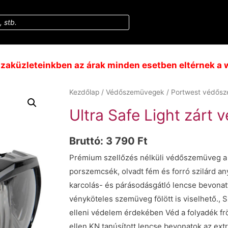
aküzleteinkben az árak minden esetben eltérnek a w
Kezdőlap
/
Védőszemüvegek
/
Portwest védős
Ultra Safe Light zárt
Bruttó:
3 790
Ft
Prémium szellőzés nélküli védőszemüveg a
porszemcsék, olvadt fém és forró szilárd a
karcolás- és párásodásgátló lencse bevonatt
vényköteles szemüveg fölött is viselhető.,
elleni védelem érdekében Véd a folyadék fr
ellen KN tanúsított lencse bevonatok az extr