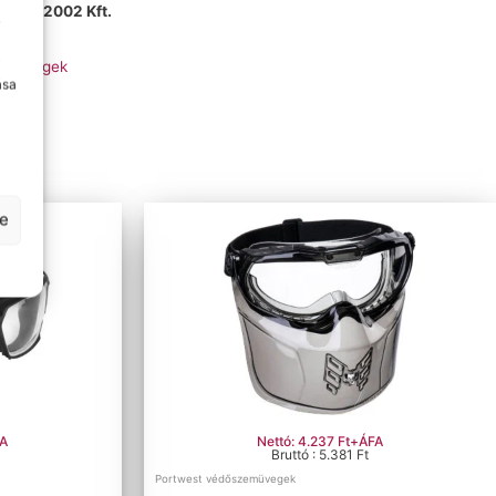
Gerta 2002 Kft.
y
i
emüvegek
ása
se
FA
Nettó: 4.237 Ft+ÁFA
Bruttó : 5.381 Ft
Portwest védőszemüvegek