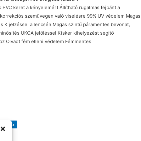
 PVC keret a kényelemért Állítható rugalmas fejpánt a
bb korrekciós szemüvegen való viselésre 99% UV védelem Magas
és K jelzéssel a lencsén Magas szintű páramentes bevonat,
minősítés UKCA jelöléssel Kisker kihelyezést segítő
oz Olvadt fém elleni védelem Fémmentes
datlap