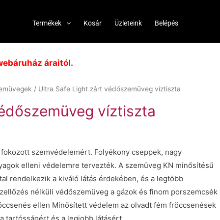
Termékek
Kosár
Üzleteink
Belépés
ebáruház áraitól.
zemüvegek
/ Ultra Safe Light zárt védőszemüveg víztiszta
 védőszemüveg víztiszta
 fokozott szemvédelemért. Folyékony cseppek, nagy
nyagok elleni védelemre tervezték. A szemüveg KN minősítésű
al rendelkezik a kiváló látás érdekében, és a legtöbb
 Szellőzés nélküli védőszemüveg a gázok és finom porszemcsék
öccsenés ellen Minősített védelem az olvadt fém fröccsenések
a tartósságért és a legjobb látásért