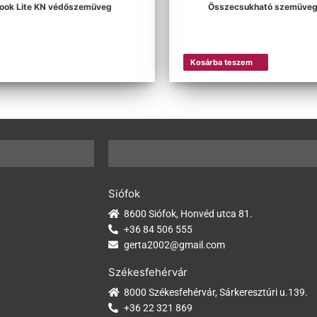
Look Lite KN védőszemüveg
Összecsukható szemüveg 
Kosárba teszem
Siófok
8600 Siófok, Honvéd utca 81.
+36 84 506 555
gerta2002@gmail.com
Székesfehérvár
8000 Székesfehérvár, Sárkeresztúri u.139.
+36 22 321 869