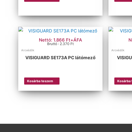
Nettó: 1.866 Ft+ÁFA
N
Bruttó : 2.370 Ft
Arcvédők
Arcvédők
VISIGUARD SE173A PC látómező
VISIGU
Kosárba teszem
Kosárba