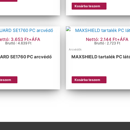
Kosárba teszem
ettó: 3.653 Ft+ÁFA
Nettó: 2.144 Ft+ÁFA
Bruttó : 4.639 Ft
Bruttó : 2.723 Ft
Arcvédők
ARD SE1760 PC arcvédő
MAXSHIELD tartalék PC lá
 teszem
Kosárba teszem