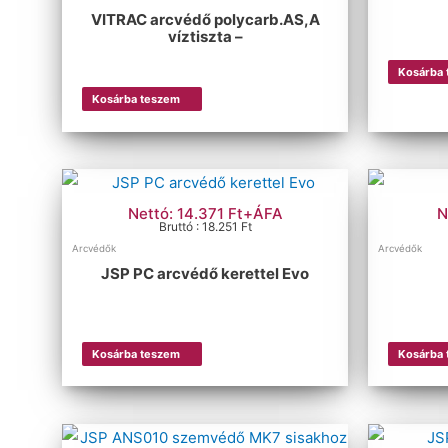
VITRAC arcvédő polycarb.AS,A
víztiszta –
Kosárba
Kosárba teszem
Nettó: 14.371 Ft+ÁFA
N
Bruttó : 18.251 Ft
Arcvédők
Arcvédők
JSP PC arcvédő kerettel Evo
Kosárba teszem
Kosárba