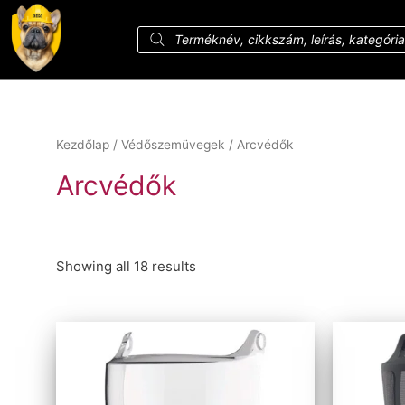
Kezdőlap
/
Védőszemüvegek
/ Arcvédők
Arcvédők
Showing all 18 results
Ár szerinti szűrés
Szűrés