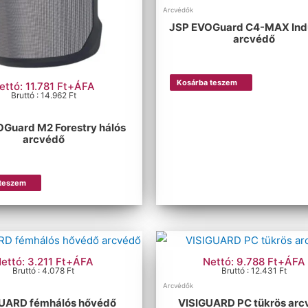
Arcvédők
JSP EVOGuard C4-MAX Indu
arcvédő
Kosárba teszem
ettó: 11.781 Ft+ÁFA
Bruttó : 14.962 Ft
Guard M2 Forestry hálós
arcvédő
 teszem
ettó: 3.211 Ft+ÁFA
Nettó: 9.788 Ft+ÁFA
Bruttó : 4.078 Ft
Bruttó : 12.431 Ft
Arcvédők
UARD fémhálós hővédő
VISIGUARD PC tükrös arc