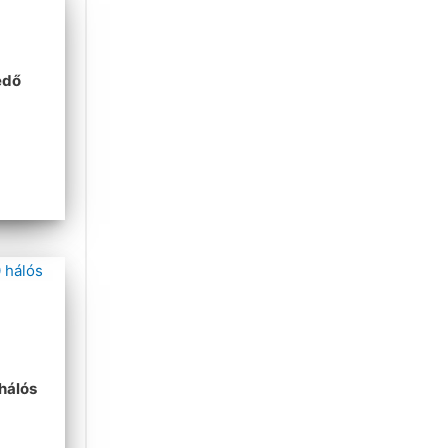
A
édő
hálós