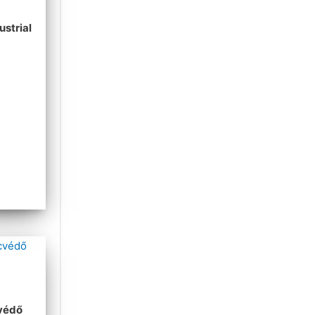
strial
védő