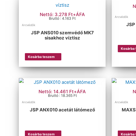
N
Nettó: 3.278 Ft+ÁFA
Arcvédők
Bruttó : 4.163 Ft
JSP
Arcvédők
JSP ANS010 szemvédő MK7
sisakhoz víztisz
Kosárba
Kosárba teszem
Nettó: 14.461 Ft+ÁFA
N
Bruttó : 18.365 Ft
Arcvédők
Arcvédők
JSP ANX010 acetát látómező
MAXSH
Kosárba teszem
Kosárba