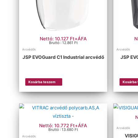
Méret szerinti szűrés
Nettó: 10.127 Ft+ÁFA
N
Bruttó : 12.861 Ft
Arcvédők
Arcvédők
JSP EVOGuard C1 Industrial arcvédő
JSP EVO
Kosárba teszem
Kosárba
N
Nettó: 10.772 Ft+ÁFA
Arcvédők
Bruttó : 13.680 Ft
VISIG
Arcvédők