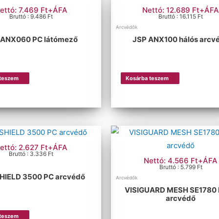
ettó: 7.469 Ft+ÁFA
Nettó: 12.689 Ft+ÁF
Bruttó : 9.486 Ft
Bruttó : 16.115 Ft
Arcvédők
 ANX060 PC látómező
JSP ANX100 hálós arcv
 teszem
Kosárba teszem
ettó: 2.627 Ft+ÁFA
Bruttó : 3.336 Ft
Nettó: 4.566 Ft+ÁFA
Bruttó : 5.799 Ft
IELD 3500 PC arcvédő
Arcvédők
VISIGUARD MESH SE1780 
arcvédő
 teszem