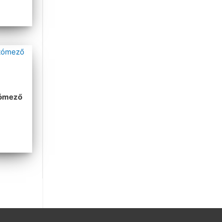
tómező