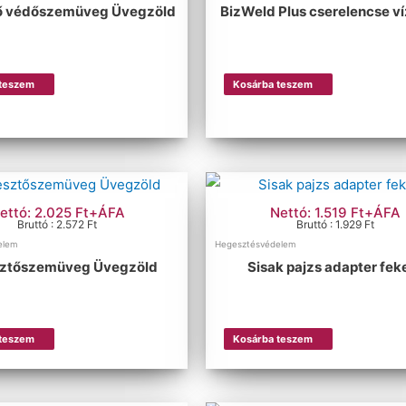
ő védőszemüveg Üvegzöld
BizWeld Plus cserelencse ví
 teszem
Kosárba teszem
ettó: 2.025 Ft+ÁFA
Nettó: 1.519 Ft+ÁFA
Bruttó : 2.572 Ft
Bruttó : 1.929 Ft
elem
Hegesztésvédelem
ztőszemüveg Üvegzöld
Sisak pajzs adapter fek
 teszem
Kosárba teszem