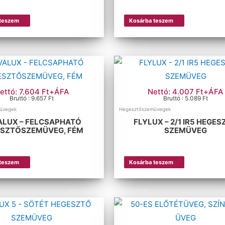
 teszem
Kosárba teszem
ettó: 7.604 Ft+ÁFA
Nettó: 4.007 Ft+ÁFA
Bruttó : 9.657 Ft
Bruttó : 5.089 Ft
üvegek
Hegesztőszemüvegek
ALUX – FELCSAPHATÓ
FLYLUX – 2/1 IR5 HEGE
SZTŐSZEMÜVEG, FÉM
SZEMÜVEG
 teszem
Kosárba teszem