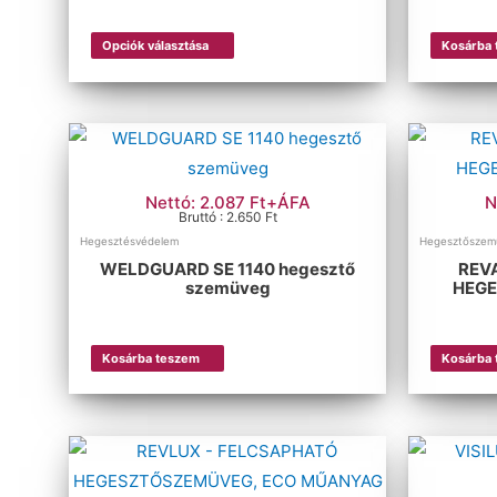
Opciók választása
Kosárba
Nettó: 2.087 Ft+ÁFA
N
Bruttó : 2.650 Ft
Hegesztésvédelem
Hegesztőszem
WELDGUARD SE 1140 hegesztő
REV
szemüveg
HEGE
Kosárba teszem
Kosárba