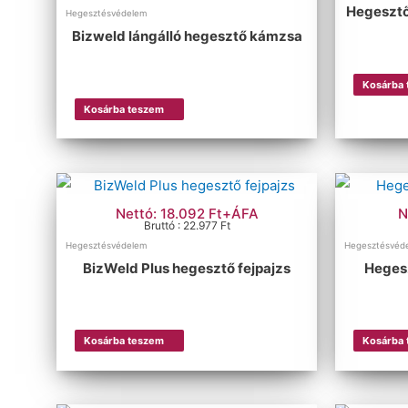
Hegeszt
Hegesztésvédelem
Bizweld lángálló hegesztő kámzsa
Kosárba
Kosárba teszem
Nettó: 18.092 Ft+ÁFA
N
Bruttó : 22.977 Ft
Hegesztésvédelem
Hegesztésvéd
BizWeld Plus hegesztő fejpajzs
Heges
Kosárba teszem
Kosárba