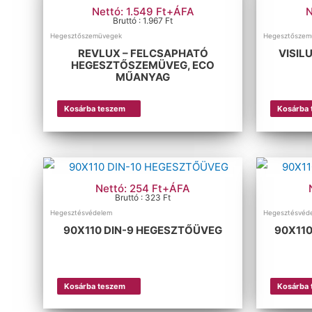
Nettó: 1.549 Ft+ÁFA
N
Bruttó : 1.967 Ft
Hegesztőszemüvegek
Hegesztőszem
REVLUX – FELCSAPHATÓ
VISIL
HEGESZTŐSZEMÜVEG, ECO
MŰANYAG
Kosárba teszem
Kosárba
Nettó: 254 Ft+ÁFA
Bruttó : 323 Ft
Hegesztésvédelem
Hegesztésvéd
90X110 DIN-9 HEGESZTŐÜVEG
90X11
Kosárba teszem
Kosárba