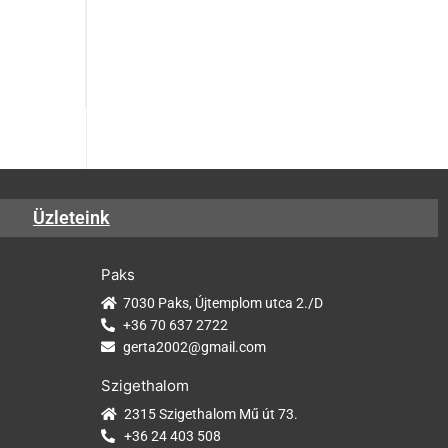
Üzleteink
Paks
7030 Paks, Újtemplom utca 2./D
+36 70 637 2722
gerta2002@gmail.com
Szigethalom
2315 Szigethalom Mű út 73.
+36 24 403 508