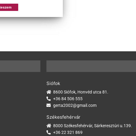
 teszem
Siófok
8600 Siófok, Honvéd utca 81.
+36 84 506 555
gerta2002@gmail.com
Székesfehérvár
8000 Székesfehérvár, Sárkeresztúri u.139.
+36 22 321 869