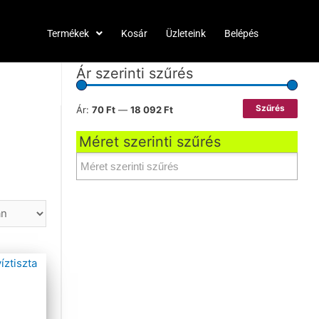
Termékek
Kosár
Üzleteink
Belépés
Ár szerinti szűrés
Szűrés
Ár:
70 Ft
—
18 092 Ft
Méret szerinti szűrés