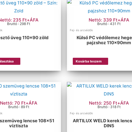
Nettó: 235 Ft+ÁFA
Nettó: 339 Ft+ÁFA
Bruttó : 298 Ft
Bruttó : 431 Ft
ők
Fej- és arcvédők
sztő üveg 110×90 zöld
Külső PC védőlemez hege
pajzshoz 110x90mm
álasztása
Kosárba teszem
Nettó: 70 Ft+ÁFA
Nettó: 250 Ft+ÁFA
Bruttó : 89 Ft
Bruttó : 318 Ft
ők
Fej- és arcvédők
 szemüveg lencse 108×51
ARTILUX WELD kerek lencs
víztiszta
DIN5