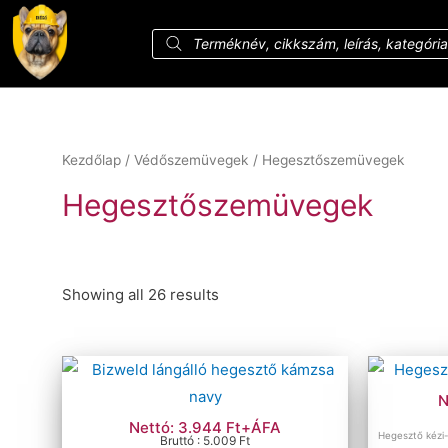
Kezdőlap
/
Védőszemüvegek
/ Hegesztőszemüvegek
Hegesztőszemüvegek
Showing all 26 results
Ár szerinti szűrés
Szűrés
Ár:
70 Ft
—
18 092 Ft
N
Méret szerinti szűrés
Nettó: 3.944 Ft+ÁFA
Hegesztő kézi-
Bruttó : 5.009 Ft