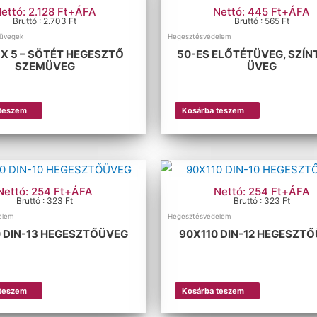
ettó: 2.128 Ft+ÁFA
Nettó: 445 Ft+ÁFA
Bruttó : 2.703 Ft
Bruttó : 565 Ft
üvegek
Hegesztésvédelem
UX 5 – SÖTÉT HEGESZTŐ
50-ES ELŐTÉTÜVEG, SZÍN
SZEMÜVEG
ÜVEG
 teszem
Kosárba teszem
Nettó: 254 Ft+ÁFA
Nettó: 254 Ft+ÁFA
Bruttó : 323 Ft
Bruttó : 323 Ft
elem
Hegesztésvédelem
0 DIN-13 HEGESZTŐÜVEG
90X110 DIN-12 HEGESZT
 teszem
Kosárba teszem