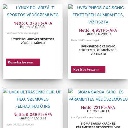
Nettó: 6.376 Ft+ÁFA
Bruttó : 8.098 Ft
Nettó: 4.951 Ft+ÁFA
Europrotection szemüvegek
Bruttó : 6.288 Ft
LYNXX POLARIZÁLT SPORTOS
Uvex védőszemüvegek
VÉDŐSZEMÜVEG
UVEX PHEOS CX2 SONIC
FEKETE/FEH.GUMIPÁNTOS,
VÍZTISZTA
Kosárba teszem
Kosárba teszem
Nettó: 721 Ft+ÁFA
Bruttó : 916 Ft
Nettó: 9.065 Ft+ÁFA
Lux Optical® szemüvegek
Bruttó : 11.513 Ft
SIGMA SÁRGA KARC- ÉS
Uvex védőszemüvegek
PÁRAMENTES VÉDŐSZEMÜVEG