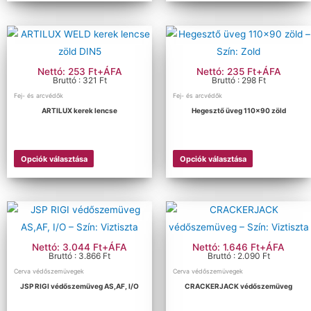
Nettó: 253 Ft+ÁFA
Nettó: 235 Ft+ÁFA
Bruttó : 321 Ft
Bruttó : 298 Ft
Fej- és arcvédők
Fej- és arcvédők
ARTILUX kerek lencse
Hegesztő üveg 110×90 zöld
Opciók választása
Opciók választása
Nettó: 3.044 Ft+ÁFA
Nettó: 1.646 Ft+ÁFA
Bruttó : 3.866 Ft
Bruttó : 2.090 Ft
Cerva védőszemüvegek
Cerva védőszemüvegek
JSP RIGI védőszemüveg AS,AF, I/O
CRACKERJACK védőszemüveg