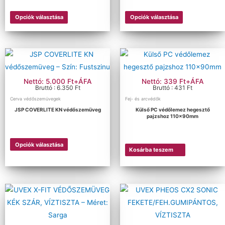
Opciók választása
Opciók választása
Nettó: 5.000 Ft+ÁFA
Nettó: 339 Ft+ÁFA
Bruttó : 6.350 Ft
Bruttó : 431 Ft
Cerva védőszemüvegek
Fej- és arcvédők
JSP COVERLITE KN védőszemüveg
Külső PC védőlemez hegesztő
pajzshoz 110x90mm
Opciók választása
Kosárba teszem