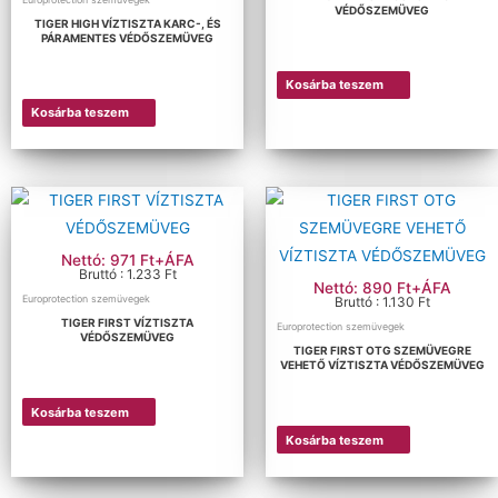
VÉDŐSZEMÜVEG
TIGER HIGH VÍZTISZTA KARC-, ÉS
PÁRAMENTES VÉDŐSZEMÜVEG
Kosárba teszem
Kosárba teszem
Nettó: 971 Ft+ÁFA
Bruttó : 1.233 Ft
Nettó: 890 Ft+ÁFA
Europrotection szemüvegek
Bruttó : 1.130 Ft
TIGER FIRST VÍZTISZTA
Europrotection szemüvegek
VÉDŐSZEMÜVEG
TIGER FIRST OTG SZEMÜVEGRE
VEHETŐ VÍZTISZTA VÉDŐSZEMÜVEG
Kosárba teszem
Kosárba teszem