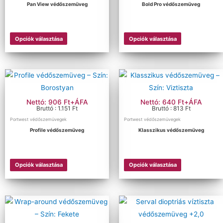
Pan View védőszemüveg
Bold Pro védőszemüveg
Portwest védőszemüvegek
Uvex védőszemüvegek
Opciók választása
Opciók választása
Vegyszerálló szemüvegek
Ár szerinti szűrés
Ár:
70 Ft
—
30 052 Ft
Szűrés
Nettó: 906 Ft+ÁFA
Nettó: 640 Ft+ÁFA
Méret szerinti szűrés
Bruttó : 1.151 Ft
Bruttó : 813 Ft
Portwest védőszemüvegek
Portwest védőszemüvegek
Profile védőszemüveg
Klasszikus védőszemüveg
Opciók választása
Opciók választása