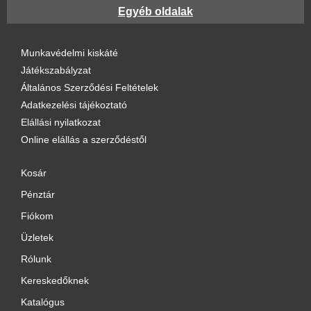
3M™ szemüvegek
Egyéb oldalak
Arcvédők
Cerva védőszemüvegek
Munkavédelmi kiskáté
Europrotection szemüvegek
Játékszabályzat
Hegesztőszemüvegek
Általános Szerződési Feltételek
Kiegészítők
Adatkezelési tájékoztató
Lux Optical® szemüvegek
Elállási nyilatkozat
Portwest védőszemüvegek
Online elállás a szerződéstől
Uvex védőszemüvegek
Vegyszerálló szemüvegek
Kosár
Pénztár
Ár szerinti szűrés
Fiókom
Ár:
70 Ft
—
30 052 Ft
Szűrés
Üzletek
Rólunk
Méret szerinti szűrés
Kereskedőknek
Katalógus