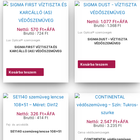
Nettó: 1.077 Ft+ÁFA
Bruttó : 1.368 Ft
Nettó: 570 Ft+ÁFA
Lux Optical® szemüvegek
Bruttó : 724 Ft
SIGMA DUST – VÍZTISZTA
Lux Optical® szemüvegek
VÉDŐSZEMÜVEG
SIGMA FIRST VÍZTISZTA ÉS
KARCÁLLÓ (AS) VÉDŐSZEMÜVEG
Kosárba teszem
Kosárba teszem
Nettó: 326 Ft+ÁFA
Bruttó : 414 Ft
Nettó: 2.547 Ft+ÁFA
Fej- és arcvédők
Bruttó : 3.235 Ft
SE1140 szemüveg lencse 108×51
Cerva védőszemüvegek
CONTINENTAL védőszemüveg