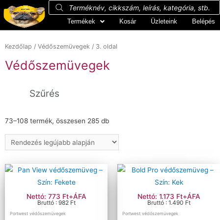
Termékek
Kosár
Üzleteink
Belépés
Kezdőlap
/
Védőszemüvegek
/ 3. oldal
Védőszemüvegek
Szűrés
73–108 termék, összesen 285 db
Kategóriák
+
3M™ szemüvegek
Arcvédők
Cerva védőszemüvegek
Europrotection szemüvegek
Hegesztőszemüvegek
Nettó: 773 Ft+ÁFA
Nettó: 1.173 Ft+ÁFA
Bruttó : 982 Ft
Bruttó : 1.490 Ft
Kiegészítők
Portwest védőszemüvegek
Portwest védőszemüvegek
Lux Optical® szemüvegek