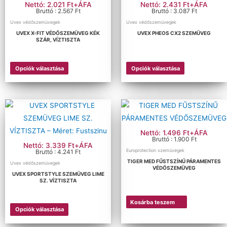
Nettó: 2.021 Ft+ÁFA
Nettó: 2.431 Ft+ÁFA
Bruttó : 2.567 Ft
Bruttó : 3.087 Ft
Uvex védőszemüvegek
Uvex védőszemüvegek
UVEX X-FIT VÉDŐSZEMÜVEG KÉK
UVEX PHEOS CX2 SZEMÜVEG
SZÁR, VÍZTISZTA
Opciók választása
Opciók választása
Nettó: 1.496 Ft+ÁFA
Bruttó : 1.900 Ft
Nettó: 3.339 Ft+ÁFA
Europrotection szemüvegek
Bruttó : 4.241 Ft
TIGER MED FŰSTSZÍNŰ PÁRAMENTES
Uvex védőszemüvegek
VÉDŐSZEMÜVEG
UVEX SPORTSTYLE SZEMÜVEG LIME
SZ. VÍZTISZTA
Kosárba teszem
Opciók választása