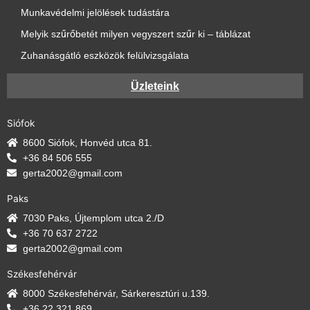
Munkavédelmi jelölések tudástára
Melyik szűrőbetét milyen vegyszert szűr ki – táblázat
Zuhanásgátló eszközök felülvizsgálata
Üzleteink
Siófok
8600 Siófok, Honvéd utca 81.
+36 84 506 555
gerta2002@gmail.com
Paks
7030 Paks, Újtemplom utca 2./D
+36 70 637 2722
gerta2002@gmail.com
Székesfehérvár
8000 Székesfehérvár, Sárkeresztúri u.139.
+36 22 321 869