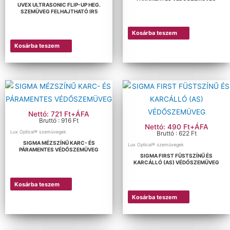
UVEX ULTRASONIC FLIP-UP HEG.
SZEMÜVEG FELHAJTHATÓ IR5
Kosárba teszem
Kosárba teszem
Nettó: 721 Ft+ÁFA
Bruttó : 916 Ft
Nettó: 490 Ft+ÁFA
Lux Optical® szemüvegek
Bruttó : 622 Ft
SIGMA MÉZSZÍNŰ KARC- ÉS
Lux Optical® szemüvegek
PÁRAMENTES VÉDŐSZEMÜVEG
SIGMA FIRST FÜSTSZÍNŰ ÉS
KARCÁLLÓ (AS) VÉDŐSZEMÜVEG
Kosárba teszem
Kosárba teszem