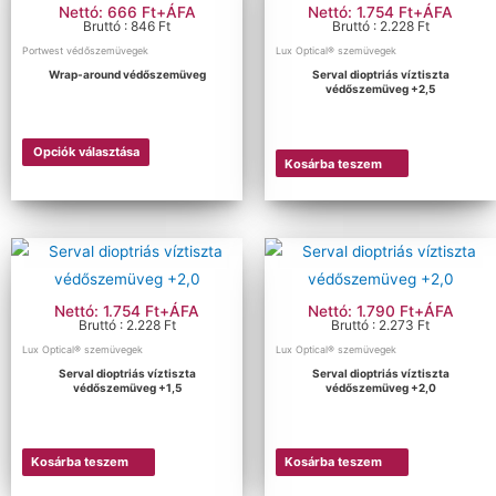
Nettó: 666 Ft+ÁFA
Nettó: 1.754 Ft+ÁFA
Bruttó : 846 Ft
Bruttó : 2.228 Ft
Portwest védőszemüvegek
Lux Optical® szemüvegek
Wrap-around védőszemüveg
Serval dioptriás víztiszta
védőszemüveg +2,5
Opciók választása
Kosárba teszem
Nettó: 1.754 Ft+ÁFA
Nettó: 1.790 Ft+ÁFA
Bruttó : 2.228 Ft
Bruttó : 2.273 Ft
Lux Optical® szemüvegek
Lux Optical® szemüvegek
Serval dioptriás víztiszta
Serval dioptriás víztiszta
védőszemüveg +1,5
védőszemüveg +2,0
Kosárba teszem
Kosárba teszem