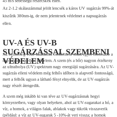
45 m/s sebességű részecskék ellen.
Az 2-1.2 skálaszámmal jelölt lencsék a káros UV sugárzás 99%-át
kiszűrik 380nm-ig, de nem jelentenek védelmet a napsugárzás
ellen.
UV-A ÉS UV-B
SUGÁRZÁSSAL SZEMBENI
Az ózonréteg védő hatásának csökkenése miatt egyre fontosabb a
VÉDELEM
nap sugárzása elleni védelem. A szem (és a bőr) nagyon érzékeny
az ultraibolya (UV) spektrum nagy energiájú sugárzására. Az UV-
sugárzás elleni védelem még felhős időben is alapvető fontosságú,
mert a felhők ugyan a látható fényt elnyelik, de az UV-sugárzás
nagy részét átengedik.
A szem még inkább ki van téve az UV-sugárzásnak hegyi
környezetben, vagy olyan helyeken, ahol az UV-sugarakat a hó, a
víz, a homok, a világos falak, ablakok vagy tükrök visszaverik
(például: a víz az UV-sugarak 5 -10%-át veri vissza; a homok