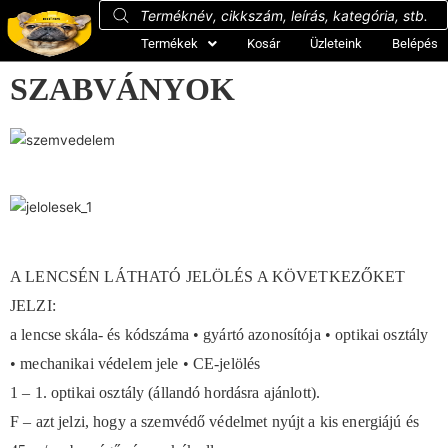
Termékek
Kosár
Üzleteink
Belépés
SZABVÁNYOK
A LENCSÉN LÁTHATÓ JELÖLÉS A KÖVETKEZŐKET
JELZI:
a lencse skála- és kódszáma • gyártó azonosítója • optikai osztály
• mechanikai védelem jele • CE-jelölés
1 – 1. optikai osztály (állandó hordásra ajánlott).
F – azt jelzi, hogy a szemvédő védelmet nyújt a kis energiájú és