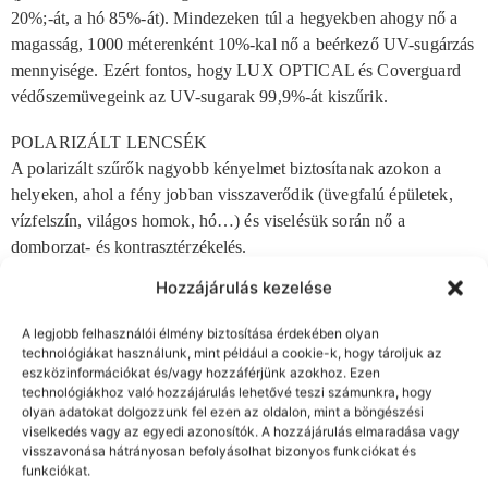
20%;-át, a hó 85%-át). Mindezeken túl a hegyekben ahogy nő a
magasság, 1000 méterenként 10%-kal nő a beérkező UV-sugárzás
mennyisége. Ezért fontos, hogy LUX OPTICAL és Coverguard
védőszemüvegeink az UV-sugarak 99,9%-át kiszűrik.
POLARIZÁLT LENCSÉK
A polarizált szűrők nagyobb kényelmet biztosítanak azokon a
helyeken, ahol a fény jobban visszaverődik (üvegfalú épületek,
vízfelszín, világos homok, hó…) és viselésük során nő a
domborzat- és kontrasztérzékelés.
Hozzájárulás kezelése
UV400
Kiegészítő védelem az ultraibolya (380 nm) sugárzást követő kék
A legjobb felhasználói élmény biztosítása érdekében olyan
fény ellen 400 nm-ig, igazolt 100%-os UV-szűrés.
technológiákat használunk, mint például a cookie-k, hogy tároljuk az
eszközinformációkat és/vagy hozzáférjünk azokhoz. Ezen
IR
technológiákhoz való hozzájárulás lehetővé teszi számunkra, hogy
olyan adatokat dolgozzunk fel ezen az oldalon, mint a böngészési
A földet érő napsugárzás energiájának fele esik a termikus
viselkedés vagy az egyedi azonosítók. A hozzájárulás elmaradása vagy
infravörös tartományba. A hegesztési munkákkal együtt járó
visszavonása hátrányosan befolyásolhat bizonyos funkciókat és
infravörös sugárzás elsősorban hőhatása révén károsíthatja a
funkciókat.