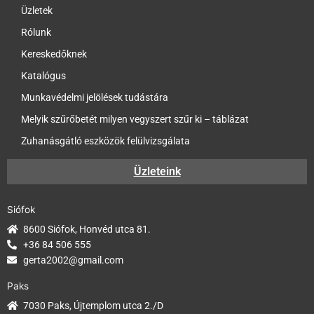
Üzletek
Rólunk
Kereskedőknek
Katalógus
Munkavédelmi jelölések tudástára
Melyik szűrőbetét milyen vegyszert szűr ki – táblázat
Zuhanásgátló eszközök felülvizsgálata
Üzleteink
Siófok
8600 Siófok, Honvéd utca 81.
+36 84 506 555
gerta2002@gmail.com
Paks
7030 Paks, Újtemplom utca 2./D