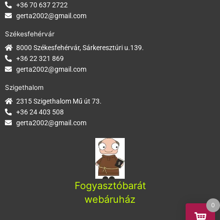
+36 70 637 2722
gerta2002@gmail.com
Székesfehérvár
8000 Székesfehérvár, Sárkeresztúri u.139.
+36 22 321 869
gerta2002@gmail.com
Szigethalom
2315 Szigethalom Mű út 73.
+36 24 403 508
gerta2002@gmail.com
Fogyasztóbarát
webáruház
0