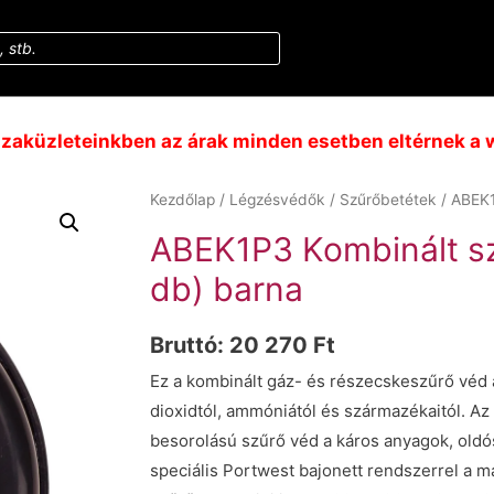
aküzleteinkben az árak minden esetben eltérnek a w
Kezdőlap
/
Légzésvédők
/
Szűrőbetétek
/ ABEK1
ABEK1P3 Kombinált sz
db) barna
Bruttó:
20 270
Ft
Ez a kombinált gáz- és részecskeszűrő véd 
dioxidtól, ammóniától és származékaitól. Az
besorolású szűrő véd a káros anyagok, old
speciális Portwest bajonett rendszerrel a m