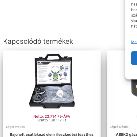
has
hoz
szá
vis
hát
Kapcsolódó termékek
Ma
Nettó: 23.714 Ft+ÁFA
Bruttó : 30.117 Ft
Légzésvédők
Légzésvédők
Bajonett csatlakozó elem illeszkedési teszthez
ABEK2 gázsz