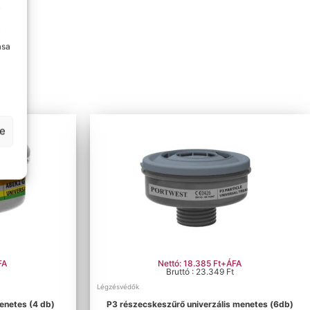
y
i
ása
se
FA
Nettó: 18.385 Ft+ÁFA
Bruttó : 23.349 Ft
Légzésvédők
enetes (4 db)
P3 részecskeszűrő univerzális menetes (6db)