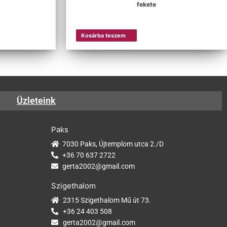
fekete
Kosárba teszem
Üzleteink
Paks
7030 Paks, Újtemplom utca 2./D
+36 70 637 2722
gerta2002@gmail.com
Szigethalom
2315 Szigethalom Mű út 73.
+36 24 403 508
gerta2002@gmail.com