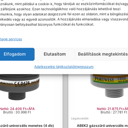
ználunk, mint például a cookie-k, hogy tároljuk az eszközinformációkat és/vag
Cikkszám:
P971BRR
záférjünk azokhoz. Ezen technológiákhoz való hozzájárulás lehetővé teszi
Kategóriák:
Légzésvédők
,
Szűrőbetétek
munkra, hogy olyan adatokat dolgozzunk fel ezen az oldalon, mint a böngészés
Címke:
Portwest
elkedés vagy az egyedi azonosítók. A hozzájárulás elmaradása vagy visszavon
rányosan befolyásolhat bizonyos funkciókat és funkciókat.
nage services
Elfogadom
Elutasítom
Beállítások megtekinté
Adatkezelési tájékoztató
Impresszum
Nettó: 24.406 Ft+ÁFA
Nettó: 21.875 Ft+Á
Bruttó : 30.996 Ft
Bruttó : 27.781 Ft
Légzésvédők
űrő univerzális menetes (4 db)
ABEK2 gázszűrő univerzális m