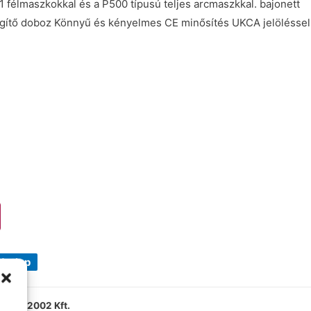
 félmaszkokkal és a P500 típusú teljes arcmaszkkal. bajonett
egítő doboz Könnyű és kényelmes CE minősítés UKCA jelöléssel
datlap
Gerta 2002 Kft.