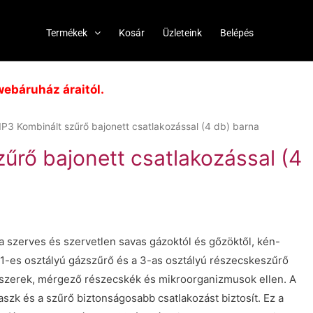
Termékek
Kosár
Üzleteink
Belépés
ebáruház áraitól.
P3 Kombinált szűrő bajonett csatlakozással (4 db) barna
űrő bajonett csatlakozással (4
a szerves és szervetlen savas gázoktól és gőzöktől, kén-
 1-es osztályú gázszűrő és a 3-as osztályú részecskeszűrő
ószerek, mérgező részecskék és mikroorganizmusok ellen. A
aszk és a szűrő biztonságosabb csatlakozást biztosít. Ez a