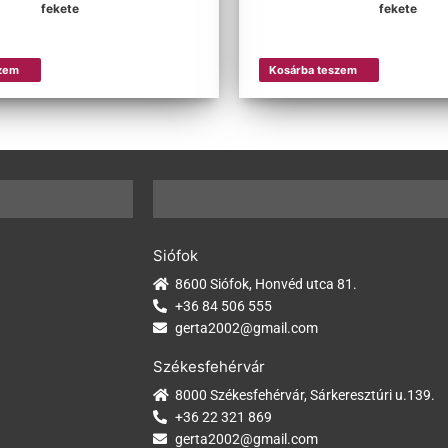
fekete
fekete
zem
Kosárba teszem
Siófok
8600 Siófok, Honvéd utca 81.
+36 84 506 555
gerta2002@gmail.com
Székesfehérvár
8000 Székesfehérvár, Sárkeresztúri u.139.
+36 22 321 869
gerta2002@gmail.com