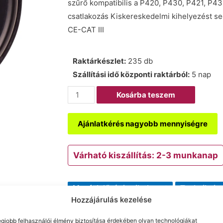
szűrő kompatibilis a P420, P430, P421, P431
csatlakozás Kiskereskedelmi kihelyezést s
CE-CAT III
Raktárkészlet:
235 db
Szállítási idő központi raktárból:
5 nap
Kosárba teszem
Ajánlatkérés nagyobb mennyiségre
Várható kiszállítás: 2-3 munkanap
Megfelelőségi nyilatkozat
Technikai a
Hozzájárulás kezelése
A termék forgalmazója: Gerta Munkavédelem - 
egjobb felhasználói élmény biztosítása érdekében olyan technológiákat