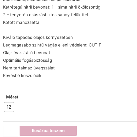
Kétrétegű nitril bevonat: 1 – sima nitril ökölcsontig
2 – tenyerén csúszásbiztos sandy felülettel
Kötött mandzsetta
Kiváló tapadás olajos környezetben
Legmagasabb színtű vágás elleni védelem: CUT F
Olaj- és zsírálló bevonat
Optimális fogásbiztosság
Nem tartalmaz üvegszálat
Kevésbé koszolódik
Méret
12
Kosárba teszem