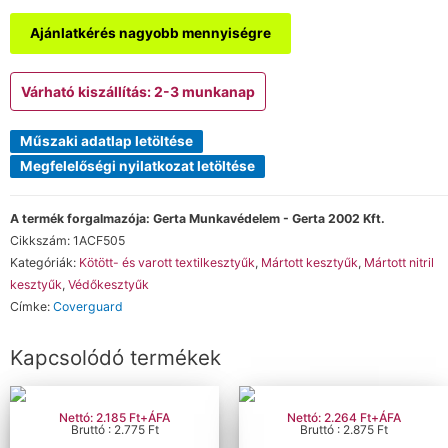
Ajánlatkérés nagyobb mennyiségre
Várható kiszállítás: 2-3 munkanap
Műszaki adatlap letöltése
Megfelelőségi nyilatkozat letöltése
A termék forgalmazója: Gerta Munkavédelem - Gerta 2002 Kft.
Cikkszám:
1ACF505
Kategóriák:
Kötött- és varott textilkesztyűk
,
Mártott kesztyűk
,
Mártott nitril
kesztyűk
,
Védőkesztyűk
Címke:
Coverguard
Kapcsolódó termékek
Nettó: 2.185 Ft+ÁFA
Nettó: 2.264 Ft+ÁFA
Bruttó : 2.775 Ft
Bruttó : 2.875 Ft