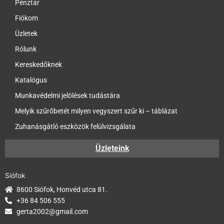
Pénztár
Fiókom
Üzletek
Rólunk
Kereskedőknek
Katalógus
Munkavédelmi jelölések tudástára
Melyik szűrőbetét milyen vegyszert szűr ki – táblázat
Zuhanásgátló eszközök felülvizsgálata
Üzleteink
Siófok
8600 Siófok, Honvéd utca 81.
+36 84 506 555
gerta2002@gmail.com