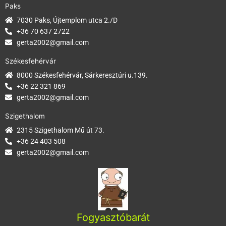
Paks
7030 Paks, Újtemplom utca 2./D
+36 70 637 2722
gerta2002@gmail.com
Székesfehérvár
8000 Székesfehérvár, Sárkeresztúri u.139.
+36 22 321 869
gerta2002@gmail.com
Szigethalom
2315 Szigethalom Mű út 73.
+36 24 403 508
gerta2002@gmail.com
Fogyasztóbarát