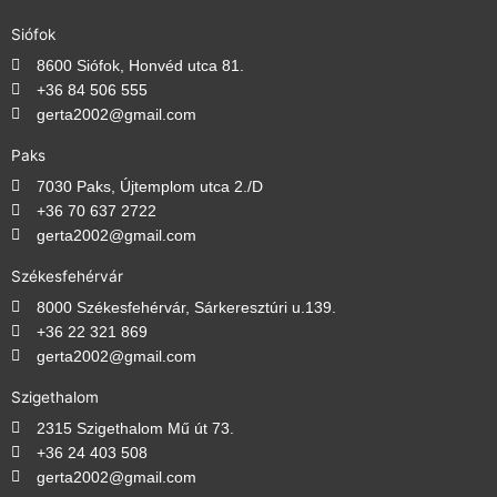
Siófok
8600 Siófok, Honvéd utca 81.
+36 84 506 555
gerta2002@gmail.com
Paks
7030 Paks, Újtemplom utca 2./D
+36 70 637 2722
gerta2002@gmail.com
Székesfehérvár
8000 Székesfehérvár, Sárkeresztúri u.139.
+36 22 321 869
gerta2002@gmail.com
Szigethalom
2315 Szigethalom Mű út 73.
+36 24 403 508
gerta2002@gmail.com