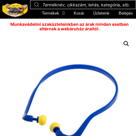
Termékek
Kosár
Üzleteink
Belépés
Munkavédelmi szaküzleteinkben az árak minden esetben
eltérnek a webáruház áraitól.