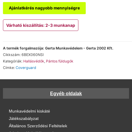
Ajánlatkérés nagyobb mennyiségre
Várható kiszállítás: 2-3 munkanap
A termék forgalmazója: Gerta Munkavédelem - Gerta 2002 Kft.
Cikkszám:
6BEX060NSI
Kategóriák:
Hallásvédők
,
Pántos füldugók
Címke:
Coverguard
Egyéb oldalak
Munkavédelmi kiskáté
Játékszabályzat
Általános Szerződési Feltételek