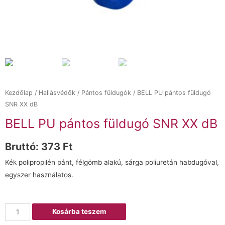
Kezdőlap
/
Hallásvédők
/
Pántos füldugók
/ BELL PU pántos füldugó
SNR XX dB
BELL PU pántos füldugó SNR XX dB
Bruttó:
373
Ft
Kék polipropilén pánt, félgömb alakú, sárga poliuretán habdugóval,
egyszer használatos.
Kosárba teszem