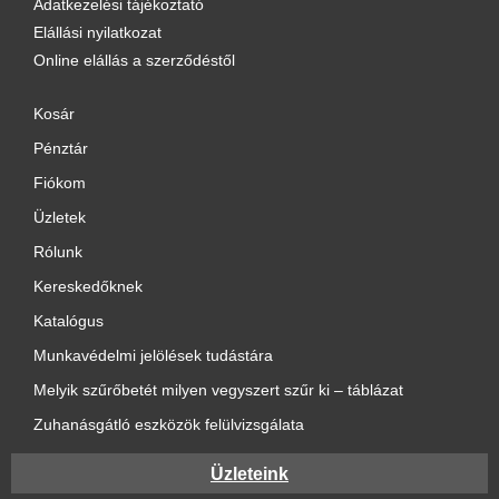
Adatkezelési tájékoztató
Elállási nyilatkozat
Online elállás a szerződéstől
Kosár
Pénztár
Fiókom
Üzletek
Rólunk
Kereskedőknek
Katalógus
Munkavédelmi jelölések tudástára
Melyik szűrőbetét milyen vegyszert szűr ki – táblázat
Zuhanásgátló eszközök felülvizsgálata
Üzleteink