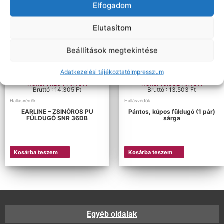
Elfogadom
Elutasítom
Beállítások megtekintése
Adatkezelési tájékoztató
Impresszum
Nettó: 11.264 Ft+ÁFA
Nettó: 10.632 Ft+ÁFA
Bruttó : 14.305 Ft
Bruttó : 13.503 Ft
Hallásvédők
Hallásvédők
EARLINE – ZSINÓROS PU
Pántos, kúpos füldugó (1 pár)
FÜLDUGÓ SNR 36DB
sárga
Kosárba teszem
Kosárba teszem
Egyéb oldalak