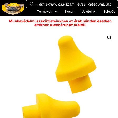
Termékek
Kosár
Üzleteink
Belépés
Munkavédelmi szaküzleteinkben az árak minden esetben
eltérnek a webáruház áraitól.