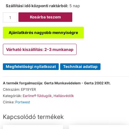
Szállítási idő központi raktárból:
5 nap
Kosárba teszem
Ajánlatkérés nagyobb mennyiségre
Várható kiszállítás: 2-3 munkanap
Megfelelőségi nyilatkozat
Technikai adatlap
A termék forgalmazója: Gerta Munkavédelem - Gerta 2002 Kft.
Cikkszám:
EP19YER
Kategóriák:
Earline® füldugók
,
Hallásvédők
Címke:
Portwest
Kapcsolódó termékek