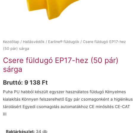
Kezdőlap
/
Hallásvédők
/
Earline® füldugók
/ Csere füldugó EP17-hez
(50 pár) sárga
Csere füldugó EP17-hez (50 pár)
sárga
Bruttó:
9 138
Ft
Puha PU habból készült egyszer használatos füldugó Kényelmes
kialakítás Könnyen felszerelhető Egy pár csomagonként a higiénikus
tárolásért Egyedi csomagolás automatákhoz CE minősítés CE-CAT
III
Raktárkészlet:
34 db