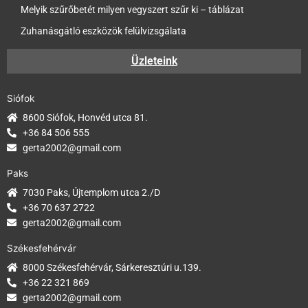
Melyik szűrőbetét milyen vegyszert szűr ki – táblázat
Zuhanásgátló eszközök felülvizsgálata
Üzleteink
Siófok
8600 Siófok, Honvéd utca 81.
+36 84 506 555
gerta2002@gmail.com
Paks
7030 Paks, Újtemplom utca 2./D
+36 70 637 2722
gerta2002@gmail.com
Székesfehérvár
8000 Székesfehérvár, Sárkeresztúri u.139.
+36 22 321 869
gerta2002@gmail.com