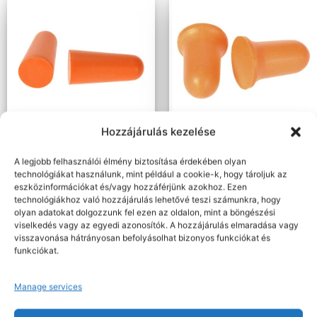
Hozzájárulás kezelése
Nettó: 8.500 Ft+ÁFA
Nettó: 10.632 Ft+ÁFA
Bruttó : 10.795 Ft
Bruttó : 13.503 Ft
A legjobb felhasználói élmény biztosítása érdekében olyan
Hallásvédők
Hallásvédők
technológiákat használunk, mint például a cookie-k, hogy tároljuk az
PU hab füldugó (200 pár)
Bell Comfort PU hab füldugó
eszközinformációkat és/vagy hozzáférjünk azokhoz. Ezen
narancs
(200 pár) narancs
technológiákhoz való hozzájárulás lehetővé teszi számunkra, hogy
olyan adatokat dolgozzunk fel ezen az oldalon, mint a böngészési
viselkedés vagy az egyedi azonosítók. A hozzájárulás elmaradása vagy
visszavonása hátrányosan befolyásolhat bizonyos funkciókat és
Kosárba teszem
Kosárba teszem
funkciókat.
Manage services