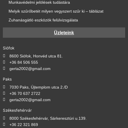
Munkavédelmi jelölések tudástára
Melyik szűrőbetét milyen vegyszert szűr ki – táblázat
Zuhanásgátló eszközök felülvizsgálata
Üzleteink
Siófok
8600 Siófok, Honvéd utca 81.
+36 84 506 555
gerta2002@gmail.com
Paks
7030 Paks, Újtemplom utca 2./D
+36 70 637 2722
gerta2002@gmail.com
Székesfehérvár
8000 Székesfehérvár, Sárkeresztúri u.139.
+36 22 321 869