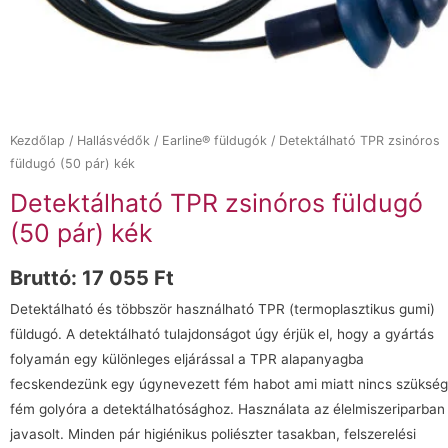
Kezdőlap
/
Hallásvédők
/
Earline® füldugók
/ Detektálható TPR zsinóros
füldugó (50 pár) kék
Detektálható TPR zsinóros füldugó
(50 pár) kék
Bruttó:
17 055
Ft
Detektálható és többször használható TPR (termoplasztikus gumi)
füldugó. A detektálható tulajdonságot úgy érjük el, hogy a gyártás
folyamán egy különleges eljárással a TPR alapanyagba
fecskendezünk egy úgynevezett fém habot ami miatt nincs szükség
fém golyóra a detektálhatósághoz. Használata az élelmiszeriparban
javasolt. Minden pár higiénikus poliészter tasakban, felszerelési