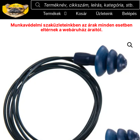
Termékek
Kosár
Üzleteink
Belépés
Munkavédelmi szaküzleteinkben az árak minden esetben
eltérnek a webáruház áraitól.