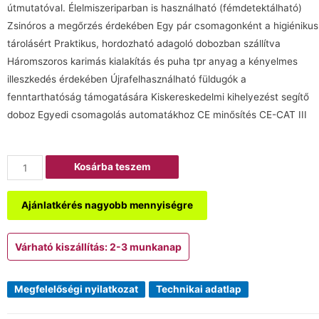
útmutatóval. Élelmiszeriparban is használható (fémdetektálható)
Zsinóros a megőrzés érdekében Egy pár csomagonként a higiénikus
tárolásért Praktikus, hordozható adagoló dobozban szállítva
Háromszoros karimás kialakítás és puha tpr anyag a kényelmes
illeszkedés érdekében Újrafelhasználható füldugók a
fenntarthatóság támogatására Kiskereskedelmi kihelyezést segítő
doboz Egyedi csomagolás automatákhoz CE minősítés CE-CAT III
Kosárba teszem
Ajánlatkérés nagyobb mennyiségre
Várható kiszállítás: 2-3 munkanap
Megfelelőségi nyilatkozat
Technikai adatlap