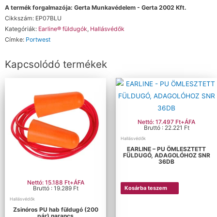
A termék forgalmazója: Gerta Munkavédelem - Gerta 2002 Kft.
Cikkszám:
EP07BLU
Kategóriák:
Earline® füldugók
,
Hallásvédők
Címke:
Portwest
Kapcsolódó termékek
Nettó: 17.497 Ft+ÁFA
Bruttó : 22.221 Ft
Hallásvédők
EARLINE – PU ÖMLESZTETT
FÜLDUGÓ, ADAGOLÓHOZ SNR
36DB
Nettó: 15.188 Ft+ÁFA
Bruttó : 19.289 Ft
Kosárba teszem
Hallásvédők
Zsinóros PU hab füldugó (200
pár) narancs