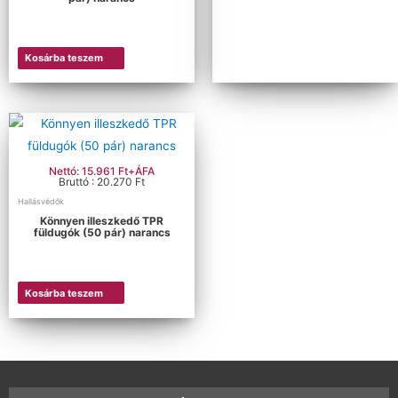
Kosárba teszem
Nettó: 15.961 Ft+ÁFA
Bruttó : 20.270 Ft
Hallásvédők
Könnyen illeszkedő TPR
füldugók (50 pár) narancs
Kosárba teszem