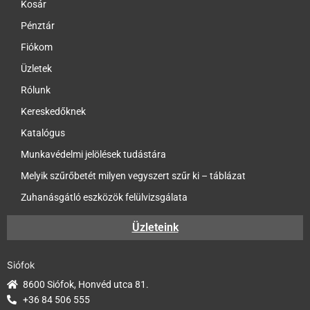
Kosár
Pénztár
Fiókom
Üzletek
Rólunk
Kereskedőknek
Katalógus
Munkavédelmi jelölések tudástára
Melyik szűrőbetét milyen vegyszert szűr ki – táblázat
Zuhanásgátló eszközök felülvizsgálata
Üzleteink
Siófok
8600 Siófok, Honvéd utca 81.
+36 84 506 555