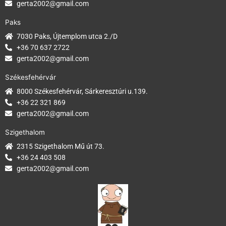
gerta2002@gmail.com
Paks
7030 Paks, Újtemplom utca 2./D
+36 70 637 2722
gerta2002@gmail.com
Székesfehérvár
8000 Székesfehérvár, Sárkeresztúri u.139.
+36 22 321 869
gerta2002@gmail.com
Szigethalom
2315 Szigethalom Mű út 73.
+36 24 403 508
gerta2002@gmail.com