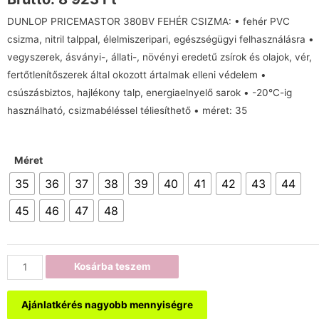
DUNLOP PRICEMASTOR 380BV FEHÉR CSIZMA: • fehér PVC
csizma, nitril talppal, élelmiszeripari, egészségügyi felhasználásra •
vegyszerek, ásványi-, állati-, növényi eredetű zsírok és olajok, vér,
fertőtlenítőszerek által okozott ártalmak elleni védelem •
csúszásbiztos, hajlékony talp, energiaelnyelő sarok • -20°C-ig
használható, csizmabéléssel téliesíthető • méret: 35
Méret
35
36
37
38
39
40
41
42
43
44
45
46
47
48
Kosárba teszem
Ajánlatkérés nagyobb mennyiségre