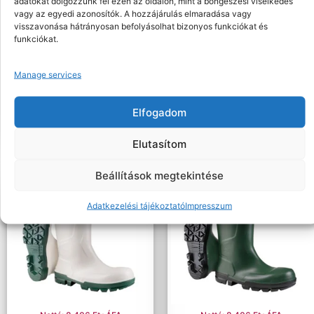
adatokat dolgozzunk fel ezen az oldalon, mint a böngészési viselkedés
vagy az egyedi azonosítók. A hozzájárulás elmaradása vagy
visszavonása hátrányosan befolyásolhat bizonyos funkciókat és
funkciókat.
Nettó: 9.033 Ft+ÁFA
Nettó: 8.014 Ft+ÁFA
Bruttó : 11.472 Ft
Bruttó : 10.178 Ft
Manage services
Védőlábbelik
Védőlábbelik
Neptune védőcsizma S5 CI
DUNLOP WORKIT SAFETY S5
FEKETE PVC CSIZMA
Elfogadom
Elutasítom
Beállítások megtekintése
Adatkezelési tájékoztató
Impresszum