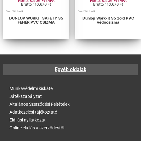
Nettó: 8.406 Ft+ÁFA
Nettó: 8.406 Ft+ÁFA
Bruttó : 10.676 Ft
Bruttó : 10.676 Ft
Védőlábbelik
Védőlábbelik
DUNLOP WORKIT SAFETY S5
Dunlop Work-it S5 zöld PVC
FEHÉR PVC CSIZMA
védőcsizma
Egyéb oldalak
Munkavédelmi kiskáté
Játékszabályzat
Általános Szerződési Feltételek
Adatkezelési tájékoztató
Elállási nyilatkozat
Online elállás a szerződéstől