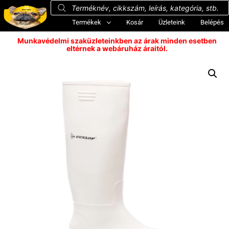
Termékek
Kosár
Üzleteink
Belépés
Munkavédelmi szaküzleteinkben az árak minden esetben
eltérnek a webáruház áraitól.