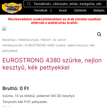
Termékek
Kosár
Üzleteink
Belépés
Munkavédelmi szaküzleteinkben az árak minden esetben
eltérnek a webáruház áraitól.
Kezdőlap
/
Védőkesztyűk
/
Kötött- és varott
textilkesztyűk
/ EUROSTRONG 4380 szürke, nejlon kesztyű, kék
pettyekkel
EUROSTRONG 4380 szürke, nejlon
kesztyű, kék pettyekkel
Bruttó:
0
Ft
Szürke, 13-as kötésű, poliamid 140 DD kesztyű
Tenyerén kék PVC pettyezés