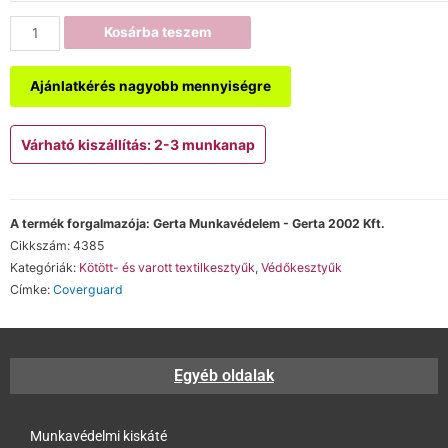
Kosárba teszem
Ajánlatkérés nagyobb mennyiségre
Várható kiszállítás: 2-3 munkanap
A termék forgalmazója: Gerta Munkavédelem - Gerta 2002 Kft.
Cikkszám:
4385
Kategóriák:
Kötött- és varott textilkesztyűk
,
Védőkesztyűk
Címke:
Coverguard
Egyéb oldalak
Munkavédelmi kiskáté