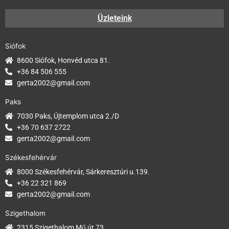
Üzleteink
Siófok
8600 Siófok, Honvéd utca 81.
+36 84 506 555
gerta2002@gmail.com
Paks
7030 Paks, Újtemplom utca 2./D
+36 70 637 2722
gerta2002@gmail.com
Székesfehérvár
8000 Székesfehérvár, Sárkeresztúri u.139.
+36 22 321 869
gerta2002@gmail.com
Szigethalom
2315 Szigethalom Mű út 73.