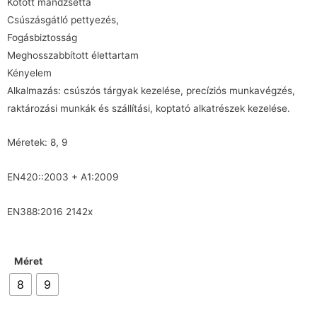
Kötött mandzsetta
Csúszásgátló pettyezés,
Fogásbiztosság
Meghosszabbított élettartam
Kényelem
Alkalmazás: csúszós tárgyak kezelése, precíziós munkavégzés,
raktározási munkák és szállítási, koptató alkatrészek kezelése.
Méretek: 8, 9
EN420::2003 + A1:2009
EN388:2016 2142x
Méret
8
9