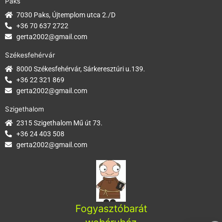
Paks
7030 Paks, Újtemplom utca 2./D
+36 70 637 2722
gerta2002@gmail.com
Székesfehérvár
8000 Székesfehérvár, Sárkeresztúri u.139.
+36 22 321 869
gerta2002@gmail.com
Szigethalom
2315 Szigethalom Mű út 73.
+36 24 403 508
gerta2002@gmail.com
Fogyasztóbarát