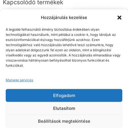
Kapcsolódó termékek
Hozzájárulás kezelése
Nettó: 11.058 Ft+ÁFA
Nettó: 9.432 Ft+ÁFA
A legjobb felhasználói élmény biztosítása érdekében olyan
Bruttó : 14.044 Ft
Bruttó : 11.979 Ft
technológiákat használunk, mint például a cookie-k, hogy tároljuk az
Légzésvédők
Légzésvédők
eszközinformációkat és/vagy hozzáférjünk azokhoz. Ezen
technológiákhoz való hozzájárulás lehetővé teszi számunkra, hogy
Részecske szűrő P3 speciális
A2 gázszűrő univerzális
menetes csatlakozás szürke
menetes (6db) fekete
olyan adatokat dolgozzunk fel ezen az oldalon, mint a böngészési
viselkedés vagy az egyedi azonosítók. A hozzájárulás elmaradása vagy
visszavonása hátrányosan befolyásolhat bizonyos funkciókat és
funkciókat.
Kosárba teszem
Kosárba teszem
Manage services
Elfogadom
Nettó: 9.725 Ft+ÁFA
Nettó: 11.856 Ft+ÁFA
Elutasítom
Bruttó : 12.351 Ft
Bruttó : 15.057 Ft
Légzésvédők
Légzésvédők
Beállítások megtekintése
A2P3 Használatra kész
ABEK1P3 Használatra kész
félmaszk fekete
félmaszk fekete