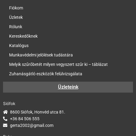
Fiókom
Üzletek
Rólunk
Kereskedőknek
Katalógus
Munkavédelmi jelölések tudástára
Melyik szűrőbetét milyen vegyszert szűr ki – táblázat
Zuhanásgátló eszközök felülvizsgálata
Üzleteink
Siófok
8600 Siófok, Honvéd utca 81.
+36 84 506 555
gerta2002@gmail.com