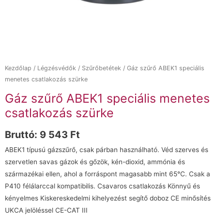
Kezdőlap
/
Légzésvédők
/
Szűrőbetétek
/ Gáz szűrő ABEK1 speciális
menetes csatlakozás szürke
Gáz szűrő ABEK1 speciális menetes
csatlakozás szürke
Bruttó:
9 543
Ft
ABEK1 típusú gázszűrő, csak párban használható. Véd szerves és
szervetlen savas gázok és gőzök, kén-dioxid, ammónia és
származékai ellen, ahol a forráspont magasabb mint 65°C. Csak a
P410 félálarccal kompatibilis. Csavaros csatlakozás Könnyű és
kényelmes Kiskereskedelmi kihelyezést segítő doboz CE minősítés
UKCA jelöléssel CE-CAT III