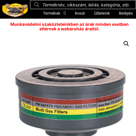
Termékek
Kosár
Üzleteink
Belépés
Munkavédelmi szaküzleteinkben az árak minden esetben
eltérnek a webáruház áraitól.