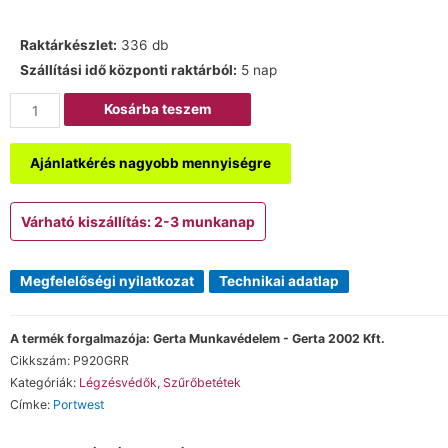
Raktárkészlet:
336 db
Szállítási idő központi raktárból:
5 nap
Kosárba teszem
Ajánlatkérés nagyobb mennyiségre
Várható kiszállítás: 2-3 munkanap
Megfelelőségi nyilatkozat
Technikai adatlap
A termék forgalmazója: Gerta Munkavédelem - Gerta 2002 Kft.
Cikkszám:
P920GRR
Kategóriák:
Légzésvédők
,
Szűrőbetétek
Címke:
Portwest