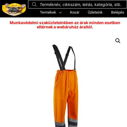
Termékek
Kosár
Üzleteink
Belépés
Munkavédelmi szaküzleteinkben az árak minden esetben
eltérnek a webáruház áraitól.