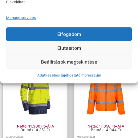
funkciókat.
Nettó: 11.487 Ft+ÁFA
Nettó: 8.793 Ft+ÁFA
Bruttó : 14.588 Ft
Bruttó : 11.167 Ft
Manage services
Új termékek
Munkaruházat
AURO ESŐPARKA GRS, HI-VIZ
Hi-Vis Baffle dzseki
SÁRGA NAVY
Elfogadom
Elutasítom
Beállítások megtekintése
Adatkezelési tájékoztató
Impresszum
Nettó: 11.300 Ft+ÁFA
Nettó: 11.058 Ft+ÁFA
Bruttó : 14.351 Ft
Bruttó : 14.044 Ft
Munkaruházat
Munkaruházat