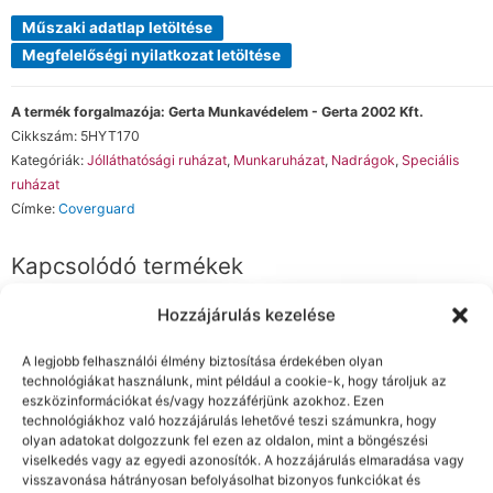
Műszaki adatlap letöltése
Megfelelőségi nyilatkozat letöltése
A termék forgalmazója: Gerta Munkavédelem - Gerta 2002 Kft.
Cikkszám:
5HYT170
Kategóriák:
Jólláthatósági ruházat
,
Munkaruházat
,
Nadrágok
,
Speciális
ruházat
Címke:
Coverguard
Kapcsolódó termékek
Hozzájárulás kezelése
A legjobb felhasználói élmény biztosítása érdekében olyan
technológiákat használunk, mint például a cookie-k, hogy tároljuk az
eszközinformációkat és/vagy hozzáférjünk azokhoz. Ezen
technológiákhoz való hozzájárulás lehetővé teszi számunkra, hogy
olyan adatokat dolgozzunk fel ezen az oldalon, mint a böngészési
viselkedés vagy az egyedi azonosítók. A hozzájárulás elmaradása vagy
visszavonása hátrányosan befolyásolhat bizonyos funkciókat és