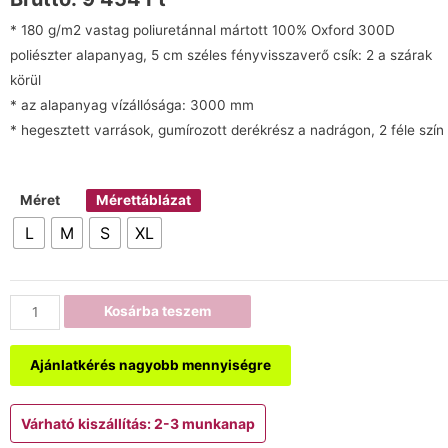
* 180 g/m2 vastag poliuretánnal mártott 100% Oxford 300D
poliészter alapanyag, 5 cm széles fényvisszaverő csík: 2 a szárak
körül
* az alapanyag vízállósága: 3000 mm
* hegesztett varrások, gumírozott derékrész a nadrágon, 2 féle szín
Méret
Mérettáblázat
L
M
S
XL
Kosárba teszem
Ajánlatkérés nagyobb mennyiségre
Várható kiszállítás: 2-3 munkanap