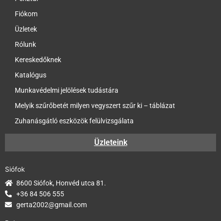
Fiókom
Üzletek
Rólunk
Kereskedőknek
Katalógus
Munkavédelmi jelölések tudástára
Melyik szűrőbetét milyen vegyszert szűr ki – táblázat
Zuhanásgátló eszközök felülvizsgálata
Üzleteink
Siófok
8600 Siófok, Honvéd utca 81.
+36 84 506 555
gerta2002@gmail.com