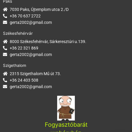
Paks
7030 Paks, Újtemplom utca 2./D
+36 70 637 2722
gerta2002@gmail.com
Székesfehérvár
8000 Székesfehérvár, Sárkeresztúri u.139.
+36 22 321 869
gerta2002@gmail.com
Szigethalom
2315 Szigethalom Mű út 73.
+36 24 403 508
gerta2002@gmail.com
Fogyasztóbarát