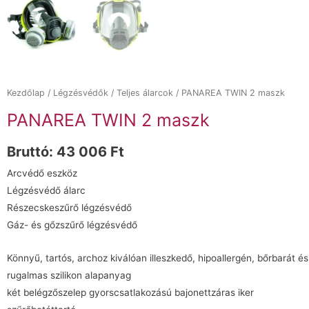
Kezdőlap
/
Légzésvédők
/
Teljes álarcok
/ PANAREA TWIN 2 maszk
PANAREA TWIN 2 maszk
Bruttó:
43 006
Ft
Arcvédő eszköz
Légzésvédő álarc
Részecskeszűrő légzésvédő
Gáz- és gőzszűrő légzésvédő
Könnyű, tartós, archoz kiválóan illeszkedő, hipoallergén, bőrbarát és
rugalmas szilikon alapanyag
két belégzőszelep gyorscsatlakozású bajonettzáras iker