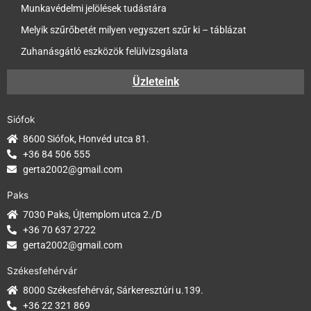
Munkavédelmi jelölések tudástára
Melyik szűrőbetét milyen vegyszert szűr ki – táblázat
Zuhanásgátló eszközök felülvizsgálata
Üzleteink
Siófok
8600 Siófok, Honvéd utca 81.
+36 84 506 555
gerta2002@gmail.com
Paks
7030 Paks, Újtemplom utca 2./D
+36 70 637 2722
gerta2002@gmail.com
Székesfehérvár
8000 Székesfehérvár, Sárkeresztúri u.139.
+36 22 321 869