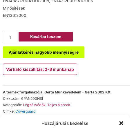
EN14387:2004+A1:2008, EN143:2000+A1:2006
Minősítések
EN136:2000
Kosárba teszem
Ajánlatkérés nagyobb mennyiségre
Várható kiszállítás: 2-3 munkanap
A termék forgalmazója: Gerta Munkavédelem - Gerta 2002 Kft.
Cikkszám:
6PAN200NSI
Kategóriák:
Légzésvédők
,
Teljes álarcok
Címke:
Coverguard
Hozzájárulás kezelése
Kapcsolódó termékek