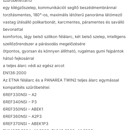
szűrőbetéttartó
egy kilégzőszelep, kommunikációt segítő beszédmembránnal
torzításmentes, 180°-os, maximális látóterű panoráma látómező
vastag ütésálló polikarbonát, karcmentes, páramentes és saválló
bevonattal
komfortos, lágy belső szilikon félálarc, két belső szelep, intelligens
szellőzőrendszer a párásodás megelőzésére
ötpontos, gyorsan és könnyen állítható, rugalmas gumi fejpántok
hátsó fejkosárral
a teljes álarc védi az egész arcot
EN136:2000
Az ETNA félálarc és a PANAREA TWIN2 teljes álarc egymással
kompatibilis szűrőbetétei:
6REF330NSI – A2
6REF340NSI – P3
6REF350NSI – ABEK1
6REF360NSI – A2P3
6REF370NSI – ABEK1P3