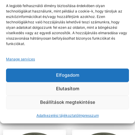
A legjobb felhasználói élmény biztosítása érdekében olyan
technológiákat használunk, mint például a cookie-k, hogy tároljuk az
eszközinformációkat és/vagy hozzáférjünk azokhoz. Ezen
technológiákhoz való hozzájárulás lehetővé teszi számunkra, hogy
olyan adatokat dolgozzunk fel ezen az oldalon, mint a böngészési
viselkedés vagy az egyedi azonosítók. A hozzájárulás elmaradása vagy
visszavonása hátrányosan befolyásolhat bizonyos funkciókat és
funkciókat.
Manage services
Nettó: 50.901 Ft+ÁFA
Nettó: 43.067 Ft+ÁFA
Bruttó : 64.644 Ft
Bruttó : 54.695 Ft
Elfogadom
Légzésvédők
Légzésvédők
3M 6900 TELJES ÁLARC, NAGY
CleanSpace Félálarc
Elutasítom
MÉRET
Beállítások megtekintése
Kosárba teszem
Adatkezelési tájékoztató
Impresszum