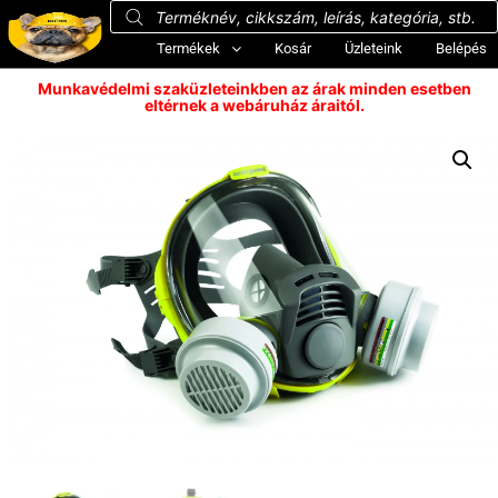
Termékek
Kosár
Üzleteink
Belépés
Munkavédelmi szaküzleteinkben az árak minden esetben
eltérnek a webáruház áraitól.