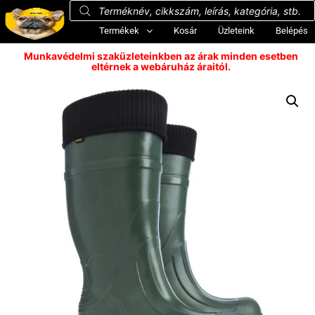
Termékek
Kosár
Üzleteink
Belépés
Munkavédelmi szaküzleteinkben az árak minden esetben
eltérnek a webáruház áraitól.