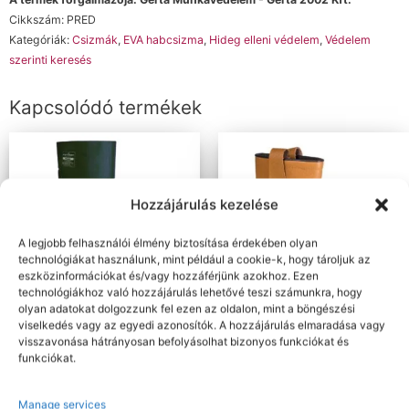
Cikkszám:
PRED
Kategóriák:
Csizmák
,
EVA habcsizma
,
Hideg elleni védelem
,
Védelem
szerinti keresés
Kapcsolódó termékek
Hozzájárulás kezelése
A legjobb felhasználói élmény biztosítása érdekében olyan
technológiákat használunk, mint például a cookie-k, hogy tároljuk az
eszközinformációkat és/vagy hozzáférjünk azokhoz. Ezen
technológiákhoz való hozzájárulás lehetővé teszi számunkra, hogy
olyan adatokat dolgozzunk fel ezen az oldalon, mint a böngészési
viselkedés vagy az egyedi azonosítók. A hozzájárulás elmaradása vagy
Nettó: 16.200 Ft+ÁFA
Nettó: 14.788 Ft+ÁFA
Bruttó : 20.574 Ft
Bruttó : 18.781 Ft
visszavonása hátrányosan befolyásolhat bizonyos funkciókat és
funkciókat.
Védőlábbelik
Védőlábbelik
Nem biztonsági PU csizma O4
Steelite védőcsizma S1P CI
CI FO SRC
(orrborítással)
Manage services