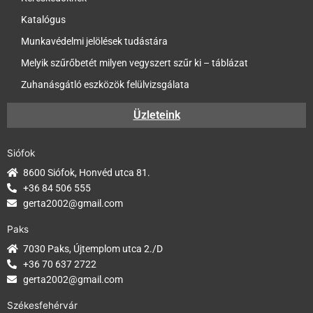
Katalógus
Munkavédelmi jelölések tudástára
Melyik szűrőbetét milyen vegyszert szűr ki – táblázat
Zuhanásgátló eszközök felülvizsgálata
Üzleteink
Siófok
8600 Siófok, Honvéd utca 81.
+36 84 506 555
gerta2002@gmail.com
Paks
7030 Paks, Újtemplom utca 2./D
+36 70 637 2722
gerta2002@gmail.com
Székesfehérvár