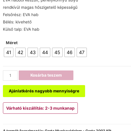
EVA habból készült, pehelykönnyű súlyú
rendkívül magas hőszigetelő képességű
Felsőrész: EVA hab
Bélés: kivehető
Külső talp: EVA hab
Méret
41
42
43
44
45
46
47
Kosárba teszem
Ajánlatkérés nagyobb mennyiségre
Várható kiszállítás: 2-3 munkanap
A termék forgalmazója: Gerta Munkavédelem - Gerta 2002 Kft.