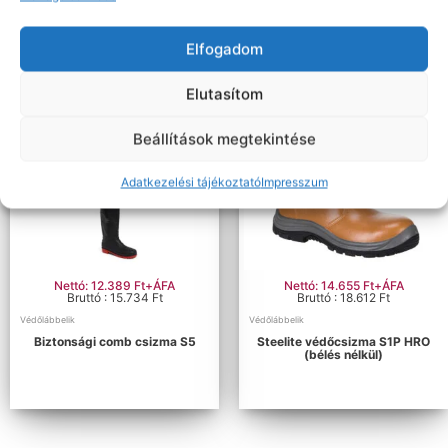
Elfogadom
Elutasítom
Beállítások megtekintése
Adatkezelési tájékoztató
Impresszum
Nettó: 12.389 Ft+ÁFA
Nettó: 14.655 Ft+ÁFA
Bruttó : 15.734 Ft
Bruttó : 18.612 Ft
Védőlábbelik
Védőlábbelik
Biztonsági comb csizma S5
Steelite védőcsizma S1P HRO
(bélés nélkül)