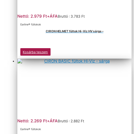
Nettó: 2.979 Ft+ÁFA
Bruttó : 3.783 Ft
Earline® fültokok
CIRON HELMET fültok Hi-Viz HV sárga –
Kosárba teszem
Nettó: 2.269 Ft+ÁFA
Bruttó : 2.882 Ft
Earline® fültokok