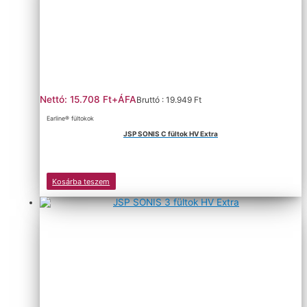
Nettó: 15.708 Ft+ÁFA
Bruttó : 19.949 Ft
Earline® fültokok
JSP SONIS C fültok HV Extra
Kosárba teszem