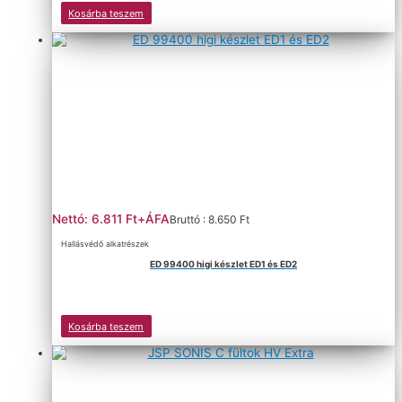
Kosárba teszem
Nettó: 6.811 Ft+ÁFA
Bruttó : 8.650 Ft
Hallásvédő alkatrészek
ED 99400 higi készlet ED1 és ED2
Kosárba teszem