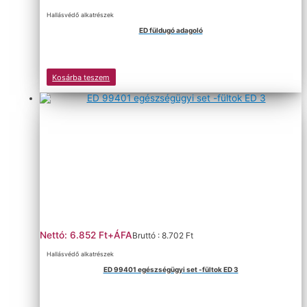
Hallásvédő alkatrészek
ED füldugó adagoló
Kosárba teszem
Nettó: 6.852 Ft+ÁFA
Bruttó : 8.702 Ft
Hallásvédő alkatrészek
ED 99401 egészségügyi set -fültok ED 3