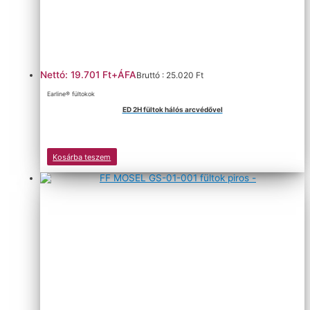
Nettó: 19.701 Ft+ÁFA
Bruttó : 25.020 Ft
Earline® fültokok
ED 2H fültok hálós arcvédővel
Kosárba teszem