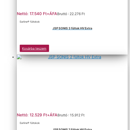
Nettó: 17.540 Ft+ÁFA
Bruttó : 22.276 Ft
Earline® fültokok
JSP SONIS 3 fültok HV Extra
Kosárba teszem
Nettó: 12.529 Ft+ÁFA
Bruttó : 15.912 Ft
Earline® fültokok
JSP SONIS 2 fültok HV Extra