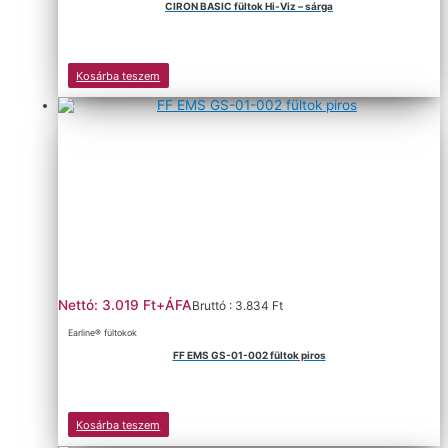
CIRON BASIC fültok Hi-Viz – sárga
Kosárba teszem
Nettó: 3.019 Ft+ÁFA
Bruttó : 3.834 Ft
Earline® fültokok
FF EMS GS-01-002 fültok piros
Kosárba teszem