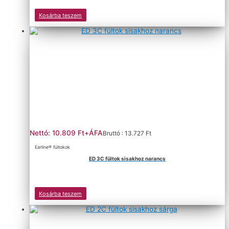
Kosárba teszem
Nettó: 10.809 Ft+ÁFA
Bruttó : 13.727 Ft
Earline® fültokok
ED 3C fültok sisakhoz narancs
Kosárba teszem