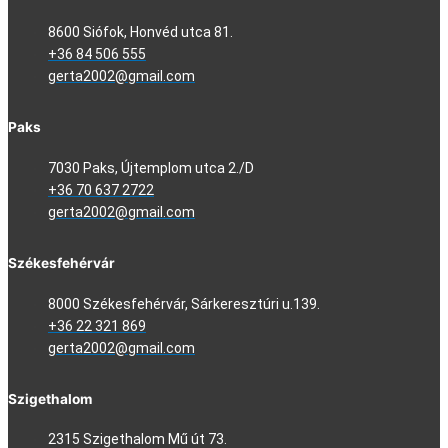
8600 Siófok, Honvéd utca 81.
+36 84 506 555
gerta2002@gmail.com
Paks
7030 Paks, Újtemplom utca 2./D
+36 70 637 2722
gerta2002@gmail.com
Székesfehérvár
8000 Székesfehérvár, Sárkeresztúri u.139.
+36 22 321 869
gerta2002@gmail.com
Szigethalom
2315 Szigethalom Mű út 73.