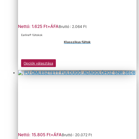
választhatók
ki
Nettó: 1.625 Ft+ÁFA
Bruttó : 2.064 Ft
Earline® fültokok
Klasszikus fültok
Ennek
Opciók választása
a
terméknek
több
variációja
van.
A
változatok
a
termékoldalon
választhatók
ki
Nettó: 15.805 Ft+ÁFA
Bruttó : 20.072 Ft