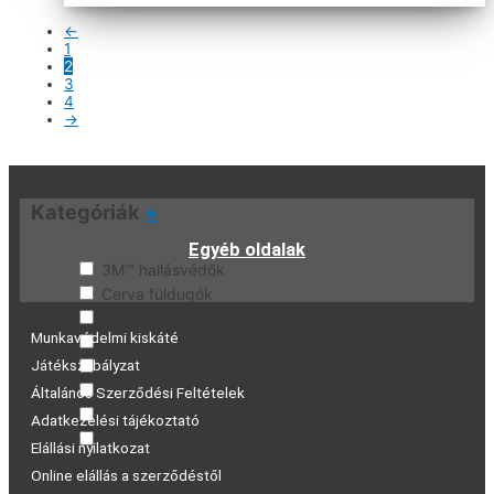
←
1
2
3
4
→
Kategóriák
+
Egyéb oldalak
3M™ hallásvédők
Cerva füldugók
Earline® füldugók
Munkavédelmi kiskáté
Earline® fültokok
Játékszabályzat
Füldugó adagolók
Hallásvédő alkatrészek
Általános Szerződési Feltételek
Pántos füldugók
Adatkezelési tájékoztató
Uvex hallásvédők
Elállási nyilatkozat
Online elállás a szerződéstől