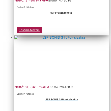
Nettó: 3.480 Ft+ÁFA
Bruttó : 4.420 Ft
Earline® fültokok
FM-1 fültok fekete –
Kosárba teszem
Nettó: 20.841 Ft+ÁFA
Bruttó : 26.468 Ft
Earline® fültokok
JSP SONIS 3 fültok sisakra