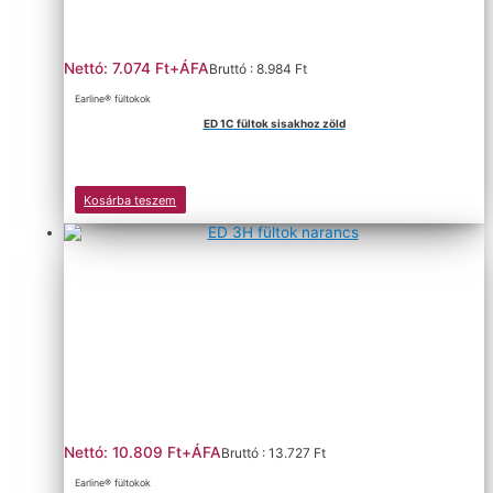
Nettó: 7.074 Ft+ÁFA
Bruttó : 8.984 Ft
Earline® fültokok
ED 1C fültok sisakhoz zöld
Kosárba teszem
Nettó: 10.809 Ft+ÁFA
Bruttó : 13.727 Ft
Earline® fültokok