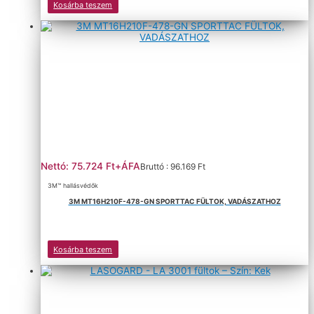
Kosárba teszem
Nettó: 75.724 Ft+ÁFA
Bruttó : 96.169 Ft
3M™ hallásvédők
3M MT16H210F-478-GN SPORTTAC FÜLTOK, VADÁSZATHOZ
Kosárba teszem