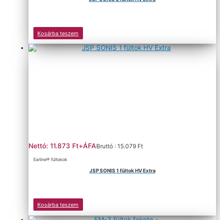
Kosárba teszem
Nettó: 11.873 Ft+ÁFA
Bruttó : 15.079 Ft
Earline® fültokok
JSP SONIS 1 fültok HV Extra
Kosárba teszem