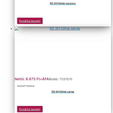
ED 3H fültok narancs
Kosárba teszem
Nettó: 8.673 Ft+ÁFA
Bruttó : 11.015 Ft
Earline® fültokok
ED 2H fültok sárga
Kosárba teszem