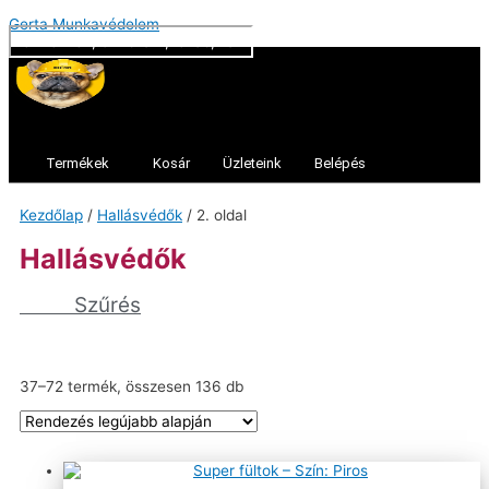
Products
Skip
Gerta Munkavédelem
search
to
content
Termékek
Kosár
Üzleteink
Belépés
Kezdőlap
/
Hallásvédők
/ 2. oldal
Hallásvédők
Szűrés
Kategóriák
+
Sorted
37–72 termék, összesen 136 db
by
latest
3M™ hallásvédők
Cerva füldugók
Earline® füldugók