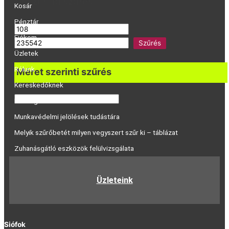
Ár szerinti szűrés
Kosár
Pénztár
Fiókom
Szűrés
Üzletek
Rólunk
Méret szerinti szűrés
Kereskedőknek
Katalógus
Munkavédelmi jelölések tudástára
Melyik szűrőbetét milyen vegyszert szűr ki – táblázat
Zuhanásgátló eszközök felülvizsgálata
Üzleteink
Siófok