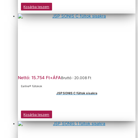
Kosárba teszem
Nettó: 15.754 Ft+ÁFA
Bruttó : 20.008 Ft
Earline® fültokok
JSP SONIS C fültok sisakra
Kosárba teszem