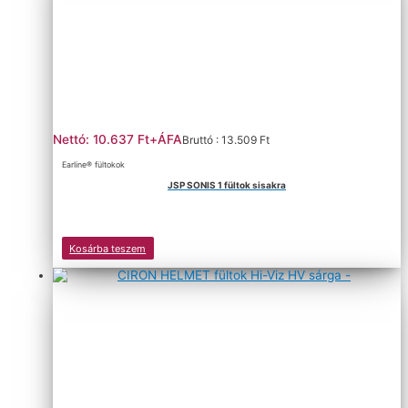
Nettó: 10.637 Ft+ÁFA
Bruttó : 13.509 Ft
Earline® fültokok
JSP SONIS 1 fültok sisakra
Kosárba teszem