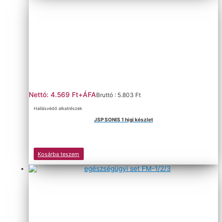
Nettó: 4.569 Ft+ÁFA
Bruttó : 5.803 Ft
Hallásvédő alkatrészek
JSP SONIS 1 higi készlet
Kosárba teszem