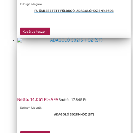
Füldugó adagolók
PU ÖMLESZTETT FÜLDUGÓ, ADAGOLÓHOZ SNR 36DB
Kosárba teszem
Nettó: 14.051 Ft+ÁFA
Bruttó : 17.845 Ft
Earline® füldugók
ADAGOLÓ 30215-HÖZ (ST)