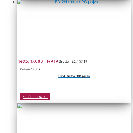
Nettó: 17.683 Ft+ÁFA
Bruttó : 22.457 Ft
Earline® fültokok
ED 2H fültok/ PC pajzs
Kosárba teszem