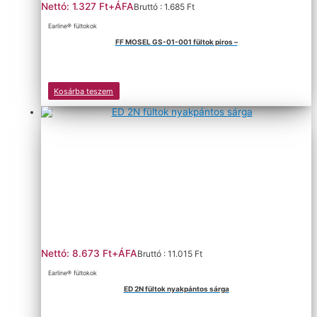
Nettó: 1.327 Ft+ÁFA
Bruttó : 1.685 Ft
Earline® fültokok
FF MOSEL GS-01-001 fültok piros –
Kosárba teszem
Nettó: 8.673 Ft+ÁFA
Bruttó : 11.015 Ft
Earline® fültokok
ED 2N fültok nyakpántos sárga