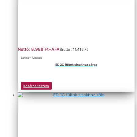
Nettó: 8.988 Ft+ÁFA
Bruttó : 11.415 Ft
Earline® fültokok
ED 2C fültok sisakhoz sárga
Kosárba teszem