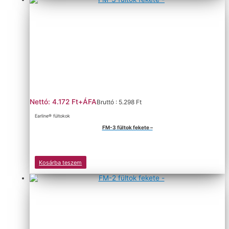
Nettó: 4.172 Ft+ÁFA
Bruttó : 5.298 Ft
Earline® fültokok
FM-3 fültok fekete –
Kosárba teszem