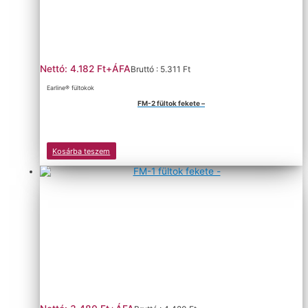
Nettó: 4.182 Ft+ÁFA
Bruttó : 5.311 Ft
Earline® fültokok
FM-2 fültok fekete –
Kosárba teszem