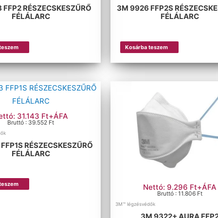
8 FFP2 RÉSZECSKESZŰRŐ
3M 9926 FFP2S RÉSZECSK
FÉLÁLARC
FÉLÁLARC
 teszem
Kosárba teszem
ettó: 31.143 Ft+ÁFA
Bruttó : 39.552 Ft
dők
 FFP1S RÉSZECSKESZŰRŐ
FÉLÁLARC
 teszem
Nettó: 9.296 Ft+ÁFA
Bruttó : 11.806 Ft
3M™ légzésvédők
3M 9322+ AURA FFP