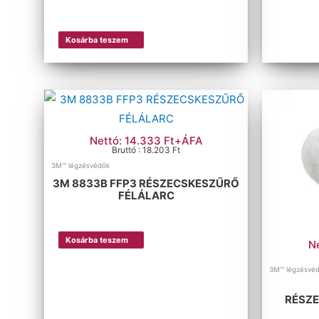
Kosárba teszem
Nettó: 14.333 Ft+ÁFA
Bruttó : 18.203 Ft
3M™ légzésvédők
3M 8833B FFP3 RÉSZECSKESZŰRŐ
FÉLÁLARC
Kosárba teszem
N
3M™ légzésvé
RÉSZ