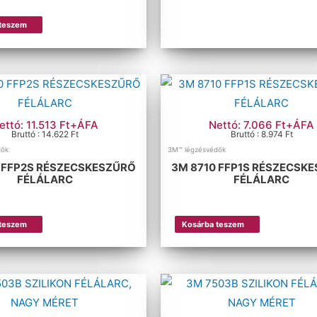
 teszem
ettó: 11.513 Ft+ÁFA
Nettó: 7.066 Ft+ÁFA
Bruttó : 14.622 Ft
Bruttó : 8.974 Ft
dők
3M™ légzésvédők
 FFP2S RÉSZECSKESZŰRŐ
3M 8710 FFP1S RÉSZECSK
FÉLÁLARC
FÉLÁLARC
 teszem
Kosárba teszem