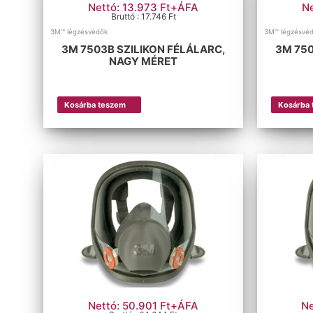
Nettó: 13.973 Ft+ÁFA
N
Bruttó : 17.746 Ft
3M™ légzésvédők
3M™ légzésvé
3M 7503B SZILIKON FÉLÁLARC,
3M 750
NAGY MÉRET
Kosárba teszem
Kosárba
Nettó: 50.901 Ft+ÁFA
Ne