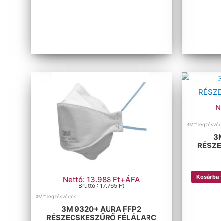
N
3M™ légzésvé
3
RÉSZ
Kosárba
Nettó: 13.988 Ft+ÁFA
Bruttó : 17.765 Ft
3M™ légzésvédők
3M 9320+ AURA FFP2
RÉSZECSKESZŰRŐ FÉLÁLARC