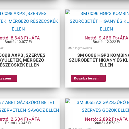
ettó: 8.643 Ft+ÁFA
Nettó: 9.466 Ft+ÁFA
Bruttó : 10.977 Ft
Bruttó : 12.022 Ft
dők
3M™ légzésvédők
6098 AXP3 ,SZERVES
3M 6096 HGP3 KOMBIN
GYÜLETEK, MÉRGEZŐ
SZŰRŐBETÉT HIGANY ÉS K
ÉSZECSKÉK ELLEN
ELLEN
 teszem
Kosárba teszem
ettó: 2.634 Ft+ÁFA
Nettó: 2.892 Ft+ÁFA
Bruttó : 3.345 Ft
Bruttó : 3.673 Ft