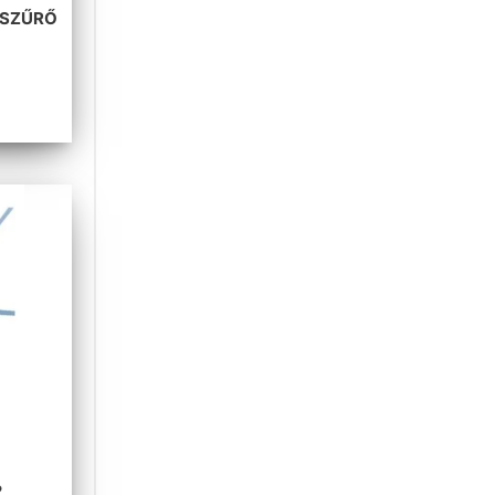
ESZŰRŐ
2