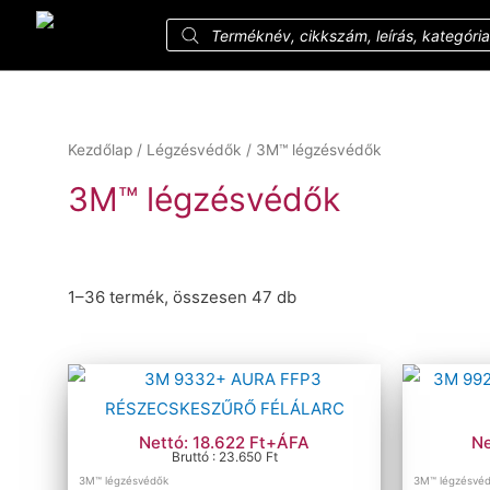
Kezdőlap
/
Légzésvédők
/ 3M™ légzésvédők
3M™ légzésvédők
1–36 termék, összesen 47 db
Ár szerinti szűrés
Szűrés
Ár:
485 Ft
—
50 901 Ft
Méret szerinti szűrés
Nettó: 18.622 Ft+ÁFA
Ne
Bruttó : 23.650 Ft
3M™ légzésvédők
3M™ légzésvé