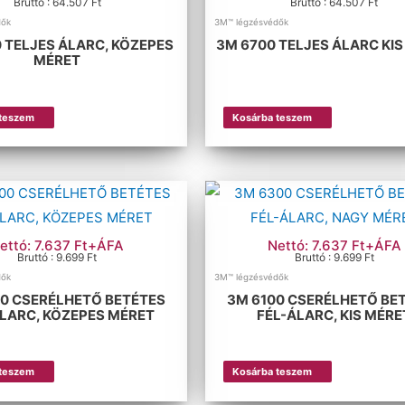
Bruttó : 64.507 Ft
Bruttó : 64.507 Ft
dők
3M™ légzésvédők
 TELJES ÁLARC, KÖZEPES
3M 6700 TELJES ÁLARC KI
MÉRET
 teszem
Kosárba teszem
ettó: 7.637 Ft+ÁFA
Nettó: 7.637 Ft+ÁFA
Bruttó : 9.699 Ft
Bruttó : 9.699 Ft
dők
3M™ légzésvédők
0 CSERÉLHETŐ BETÉTES
3M 6100 CSERÉLHETŐ BE
ÁLARC, KÖZEPES MÉRET
FÉL-ÁLARC, KIS MÉRE
 teszem
Kosárba teszem