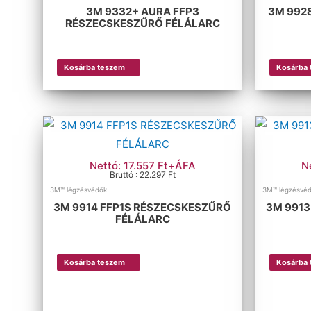
3M 9332+ AURA FFP3
3M 992
RÉSZECSKESZŰRŐ FÉLÁLARC
Kosárba teszem
Kosárba
Nettó: 17.557 Ft+ÁFA
N
Bruttó : 22.297 Ft
3M™ légzésvédők
3M™ légzésvé
3M 9914 FFP1S RÉSZECSKESZŰRŐ
3M 9913
FÉLÁLARC
Kosárba teszem
Kosárba