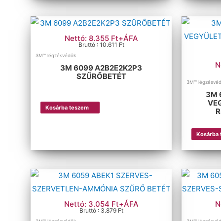
Nettó: 8.355 Ft+ÁFA
Bruttó : 10.611 Ft
3M™ légzésvédők
N
3M 6099 A2B2E2K2P3
SZŰRŐBETÉT
3M™ légzésvé
3M 
VE
Kosárba teszem
R
Kosárba
Nettó: 3.054 Ft+ÁFA
N
Bruttó : 3.879 Ft