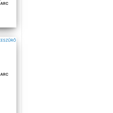
LARC
A
LARC