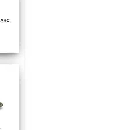
A
LARC,
A