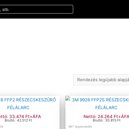
ttó: 33.474 Ft+ÁFA
Nettó: 24.264 Ft+ÁF
Bruttó : 42.512 Ft
Bruttó : 30.815 Ft
dők
3M™ légzésvédők