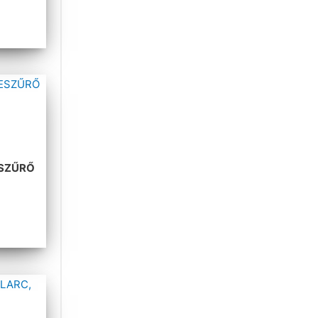
ESZŰRŐ