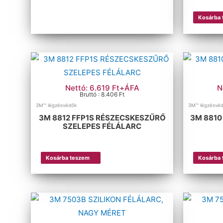
Kosárba
Nettó: 6.619 Ft+ÁFA
N
Bruttó : 8.406 Ft
3M™ légzésvédők
3M™ légzésvé
3M 8812 FFP1S RÉSZECSKESZŰRŐ
3M 8810
SZELEPES FÉLÁLARC
Kosárba teszem
Kosárba