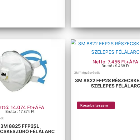
Nettó: 7.455 Ft+ÁFA
Bruttó : 9.468 Ft
3M™ légzésvédők
3M 8822 FFP2S RÉSZECSK
SZELEPES FÉLÁLAR
Kosárba teszem
ettó: 14.074 Ft+ÁFA
Bruttó : 17.874 Ft
dők
3M 8825 FFP2SL
ECSKESZŰRŐ FÉLÁLARC