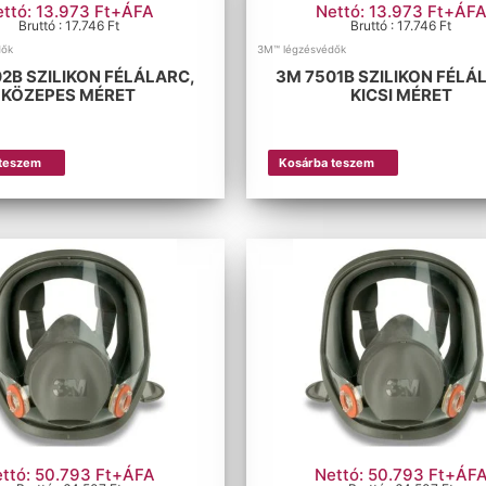
ettó: 13.973 Ft+ÁFA
Nettó: 13.973 Ft+ÁF
Bruttó : 17.746 Ft
Bruttó : 17.746 Ft
dők
3M™ légzésvédők
2B SZILIKON FÉLÁLARC,
3M 7501B SZILIKON FÉLÁ
KÖZEPES MÉRET
KICSI MÉRET
 teszem
Kosárba teszem
ttó: 50.793 Ft+ÁFA
Nettó: 50.793 Ft+ÁF