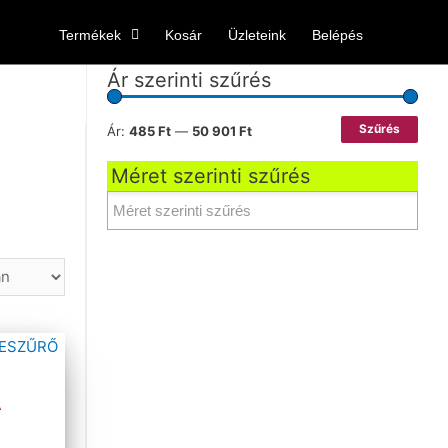
Termékek
Kosár
Üzleteink
Belépés
Ár szerinti szűrés
Szűrés
Ár:
485 Ft
—
50 901 Ft
Méret szerinti szűrés
A