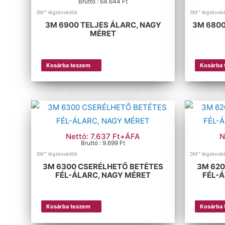
Bruttó : 64.644 Ft
3M™ légzésvédők
3M™ légzésvé
3M 6900 TELJES ÁLARC, NAGY
3M 6800
MÉRET
Kosárba teszem
Kosárba
Nettó: 7.637 Ft+ÁFA
N
Bruttó : 9.699 Ft
3M™ légzésvédők
3M™ légzésvé
3M 6300 CSERÉLHETŐ BETÉTES
3M 620
FÉL-ÁLARC, NAGY MÉRET
FÉL-
Kosárba teszem
Kosárba