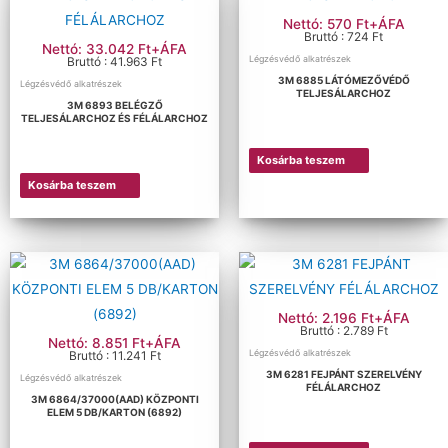
Nettó: 570 Ft+ÁFA
Bruttó : 724 Ft
Nettó: 33.042 Ft+ÁFA
Légzésvédő alkatrészek
Bruttó : 41.963 Ft
3M 6885 LÁTÓMEZŐVÉDŐ
Légzésvédő alkatrészek
TELJESÁLARCHOZ
3M 6893 BELÉGZŐ
TELJESÁLARCHOZ ÉS FÉLÁLARCHOZ
Kosárba teszem
Kosárba teszem
Nettó: 2.196 Ft+ÁFA
Bruttó : 2.789 Ft
Nettó: 8.851 Ft+ÁFA
Légzésvédő alkatrészek
Bruttó : 11.241 Ft
3M 6281 FEJPÁNT SZERELVÉNY
Légzésvédő alkatrészek
FÉLÁLARCHOZ
3M 6864/37000(AAD) KÖZPONTI
ELEM 5 DB/KARTON (6892)