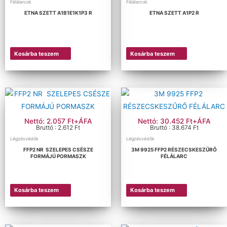
Félálarcok
Félálarcok
ETNA SZETT A1B1E1K1P3 R
ETNA SZETT A1P2 R
Kosárba teszem
Kosárba teszem
Nettó: 2.057 Ft+ÁFA
Nettó: 30.452 Ft+ÁFA
Bruttó : 2.612 Ft
Bruttó : 38.674 Ft
Légzésvédők
Légzésvédők
FFP2 NR SZELEPES CSÉSZE
3M 9925 FFP2 RÉSZECSKESZŰRŐ
FORMÁJÚ PORMASZK
FÉLÁLARC
Kosárba teszem
Kosárba teszem