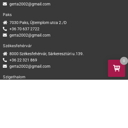
gerta2002@gmail.com
Paks
7030 Paks, Újtemplom utca 2./D
+36 70 637 2722
gerta2002@gmail.com
Székesfehérvár
8000 Székesfehérvár, Sárkeresztúri u.139.
+36 22 321 869
0
gerta2002@gmail.com
Szigethalom
2315 Szigethalom Mű út 73.
+36 24 403 508
gerta2002@gmail.com
Fogyasztóbarát
webáruház