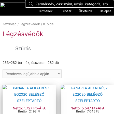
Termékek
Kosár
Üzleteink
Belépés
Kezdőlap
/
Légzésvédők
/ 8. oldal
Légzésvédők
Szűrés
253–282 termék, összesen 282 db
Kategóriák
+
3M™ légzésvédők
Cerva maszkok
Félálarcok
Légzésvédő alkatrészek
Portwest maszkok
SupAir® pormaszkok
Nettó: 1.727 Ft+ÁFA
Nettó: 5.547 Ft+ÁFA
Bruttó : 2.193 Ft
Bruttó : 7.045 Ft
SupAir® álarcok, szűrőbetétek