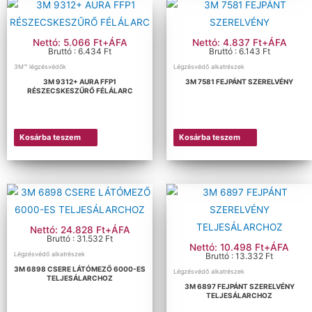
Nettó: 5.066 Ft+ÁFA
Nettó: 4.837 Ft+ÁFA
Bruttó : 6.434 Ft
Bruttó : 6.143 Ft
3M™ légzésvédők
Légzésvédő alkatrészek
3M 9312+ AURA FFP1
3M 7581 FEJPÁNT SZERELVÉNY
RÉSZECSKESZŰRŐ FÉLÁLARC
Kosárba teszem
Kosárba teszem
Nettó: 24.828 Ft+ÁFA
Bruttó : 31.532 Ft
Nettó: 10.498 Ft+ÁFA
Légzésvédő alkatrészek
Bruttó : 13.332 Ft
3M 6898 CSERE LÁTÓMEZŐ 6000-ES
Légzésvédő alkatrészek
TELJESÁLARCHOZ
3M 6897 FEJPÁNT SZERELVÉNY
TELJESÁLARCHOZ