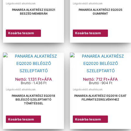
Légzésvédő alkatrészek
Légzésvédő alkatrészek
Szűrőbetétek
PANAREA ALKATRÉSZ EQ2021
PANAREA ALKATRÉSZ EQ2025
BESZÉD MEMBRÁN
GUMIPÁNT
Teljes álarcok
Uvex légzésvédők
Kosárba teszem
Kosárba teszem
Ár szerinti szűrés
Szűrés
Méret szerinti szűrés
Nettó: 1.131 Ft+ÁFA
Nettó: 712 Ft+ÁFA
Bruttó : 1.436 Ft
Bruttó : 904 Ft
Légzésvédő alkatrészek
Légzésvédő alkatrészek
PANAREA ALKATRÉSZ EQ2018
PANAREA ALKATRÉSZ EQ2016 CSAT
BELÉGZŐ SZELEPTARTÓ
FEJPÁNTSZERELVÉNYHEZ
TÖMÍTÉSSEL
Kosárba teszem
Kosárba teszem