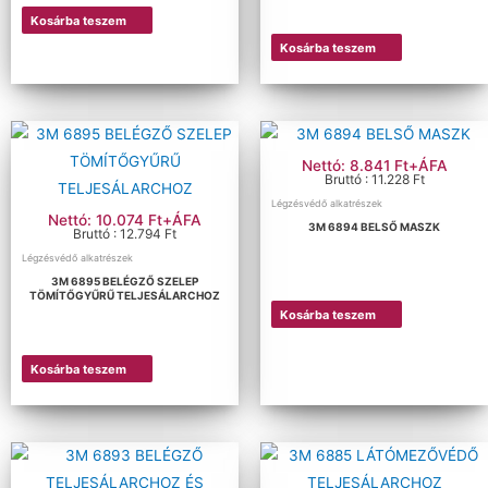
Kosárba teszem
Kosárba teszem
Nettó: 8.841 Ft+ÁFA
Bruttó : 11.228 Ft
Légzésvédő alkatrészek
Nettó: 10.074 Ft+ÁFA
3M 6894 BELSŐ MASZK
Bruttó : 12.794 Ft
Légzésvédő alkatrészek
3M 6895 BELÉGZŐ SZELEP
TÖMÍTŐGYŰRŰ TELJESÁLARCHOZ
Kosárba teszem
Kosárba teszem