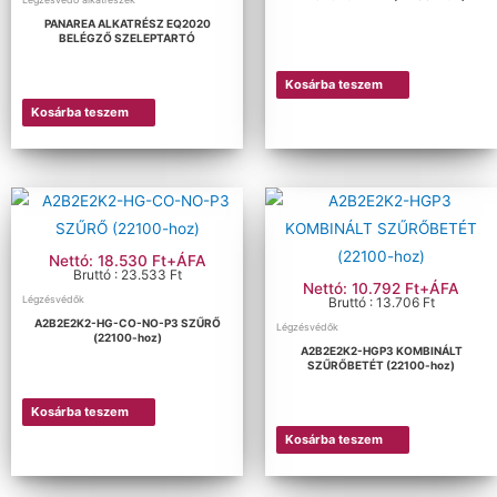
PANAREA ALKATRÉSZ EQ2020
BELÉGZŐ SZELEPTARTÓ
Kosárba teszem
Kosárba teszem
Nettó: 18.530 Ft+ÁFA
Bruttó : 23.533 Ft
Nettó: 10.792 Ft+ÁFA
Légzésvédők
Bruttó : 13.706 Ft
A2B2E2K2-HG-CO-NO-P3 SZŰRŐ
Légzésvédők
(22100-hoz)
A2B2E2K2-HGP3 KOMBINÁLT
SZŰRŐBETÉT (22100-hoz)
Kosárba teszem
Kosárba teszem