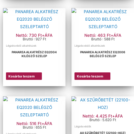
Nettó: 730 Ft+ÁFA
Nettó: 463 Ft+ÁFA
Bruttó : 927 Ft
Bruttó : 588 Ft
Légzésvédő alkatrészek
Légzésvédő alkatrészek
PANAREA ALKATRÉSZ EQ2004
PANAREA ALKATRÉSZ EQ2006
KILÉGZŐ SZELEP
BELÉGZŐ SZELEP
Kosárba teszem
Kosárba teszem
Nettó: 4.425 Ft+ÁFA
Bruttó : 5.620 Ft
Nettó: 516 Ft+ÁFA
Légzésvédők
Bruttó : 655 Ft
AX SZŰRŐBETÉT (22100-HOZ)
Légzésvédő alkatrészek