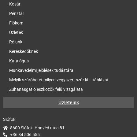
Uvex légzésvédők
Kosár
Pénztár
Ár szerinti szűrés
Fiókom
Üzletek
Szűrés
Rólunk
Kereskedőknek
Méret szerinti szűrés
Katalógus
Munkavédelmi jelölések tudástára
Melyik szűrőbetét milyen vegyszert szűr ki – táblázat
Zuhanásgátló eszközök felülvizsgálata
Üzleteink
Siófok
8600 Siófok, Honvéd utca 81.
+36 84 506 555