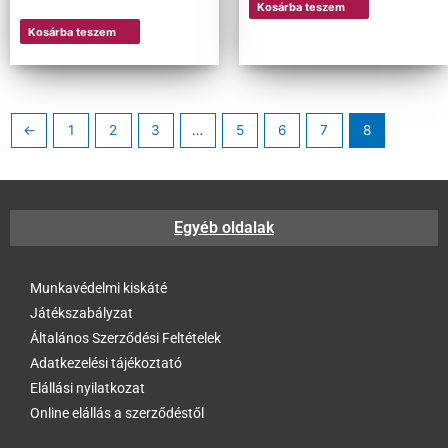
Kosárba teszem
Kosárba teszem
←
1
2
3
…
5
6
7
8
Kategóriák
+
3M™ légzésvédők
Egyéb oldalak
Cerva maszkok
Félálarcok
Munkavédelmi kiskáté
Légzésvédő alkatrészek
Játékszabályzat
Portwest maszkok
Általános Szerződési Feltételek
SupAir® pormaszkok
Adatkezelési tájékoztató
SupAir® álarcok, szűrőbetétek
Elállási nyilatkozat
Szűrőbetétek
Online elállás a szerződéstől
Teljes álarcok