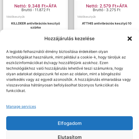
Nettó: 9.348 Ft+ÁFA
Nettó: 2.579 Ft+ÁFA
Bruttó : 11.872 Ft
Bruttó : 3.275 Ft
Védőkesztyűk
Védőkesztyűk
KILLDEER antivibrációs kesztyű
ATTHIS antivibrációs kesztyű 10
szürke
Hozzájárulás kezelése
Opciók választása
Kosárba teszem
A legjobb felhasználói élmény biztosítása érdekében olyan
technológiákat használunk, mint például a cookie-k, hogy tároljuk az
eszközinformációkat és/vagy hozzáférjünk azokhoz. Ezen
technológiákhoz való hozzájárulás lehetővé teszi számunkra, hogy
olyan adatokat dolgozzunk fel ezen az oldalon, mint a böngészési
viselkedés vagy az egyedi azonosítók. A hozzájárulás elmaradása vagy
Ár szerinti szűrés
visszavonása hátrányosan befolyásolhat bizonyos funkciókat és
funkciókat.
Egyéb oldalak
Ár:
2 579 Ft
—
9 348 Ft
Szűrés
Manage services
Méret szerinti szűrés
Munkavédelmi kiskáté
Játékszabályzat
Elfogadom
Általános Szerződési Feltételek
Adatkezelési tájékoztató
Elutasítom