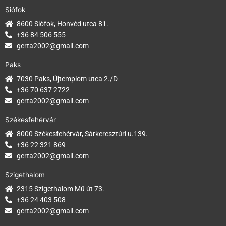
Siófok
8600 Siófok, Honvéd utca 81.
+36 84 506 555
gerta2002@gmail.com
Paks
7030 Paks, Újtemplom utca 2./D
+36 70 637 2722
gerta2002@gmail.com
Székesfehérvár
8000 Székesfehérvár, Sárkeresztúri u.139.
+36 22 321 869
gerta2002@gmail.com
Szigethalom
2315 Szigethalom Mű út 73.
+36 24 403 508
gerta2002@gmail.com