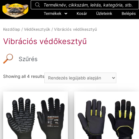
Termékek
Kosár
Üzleteink
Belépés
Kezdőlap
/
Védőkesztyűk
/ Vibrációs védőkesztyű
Vibrációs védőkesztyű
Szűrés
Showing all 4 results
Ár szerinti szűrés
Ár:
2 579 Ft
—
9 348 Ft
Szűrés
Méret szerinti szűrés