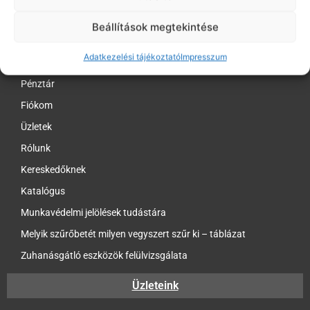
Elállási nyilatkozat
Beállítások megtekintése
Online elállás a szerződéstől
Adatkezelési tájékoztató
Impresszum
Kosár
Pénztár
Fiókom
Üzletek
Rólunk
Kereskedőknek
Katalógus
Munkavédelmi jelölések tudástára
Melyik szűrőbetét milyen vegyszert szűr ki – táblázat
Zuhanásgátló eszközök felülvizsgálata
Üzleteink