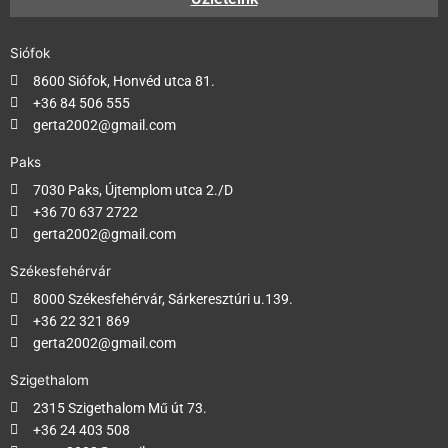
Siófok
8600 Siófok, Honvéd utca 81.
+36 84 506 555
gerta2002@gmail.com
Paks
7030 Paks, Újtemplom utca 2./D
+36 70 637 2722
gerta2002@gmail.com
Székesfehérvár
8000 Székesfehérvár, Sárkeresztúri u.139.
+36 22 321 869
gerta2002@gmail.com
Szigethalom
2315 Szigethalom Mű út 73.
+36 24 403 508