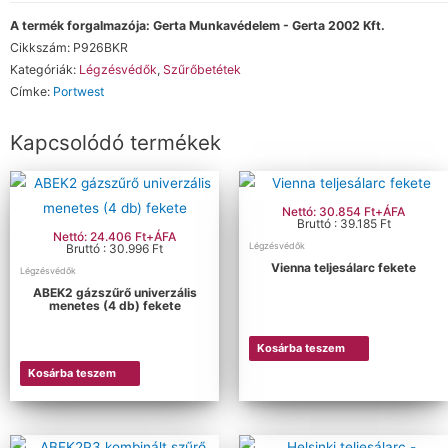
A termék forgalmazója: Gerta Munkavédelem - Gerta 2002 Kft.
Cikkszám:
P926BKR
Kategóriák:
Légzésvédők
,
Szűrőbetétek
Címke:
Portwest
Kapcsolódó termékek
Nettó: 30.854 Ft+ÁFA
Bruttó : 39.185 Ft
Nettó: 24.406 Ft+ÁFA
Légzésvédők
Bruttó : 30.996 Ft
Vienna teljesálarc fekete
Légzésvédők
ABEK2 gázszűrő univerzális
menetes (4 db) fekete
Kosárba teszem
Kosárba teszem