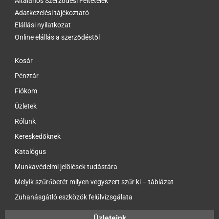
Általános Szerződési Feltételek
Adatkezelési tájékoztató
Elállási nyilatkozat
Online elállás a szerződéstől
Kosár
Pénztár
Fiókom
Üzletek
Rólunk
Kereskedőknek
Katalógus
Munkavédelmi jelölések tudástára
Melyik szűrőbetét milyen vegyszert szűr ki – táblázat
Zuhanásgátló eszközök felülvizsgálata
Üzleteink