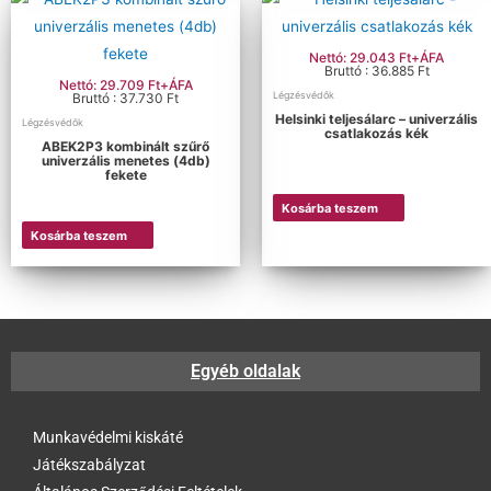
Nettó: 29.043 Ft+ÁFA
Bruttó : 36.885 Ft
Nettó: 29.709 Ft+ÁFA
Légzésvédők
Bruttó : 37.730 Ft
Helsinki teljesálarc – univerzális
Légzésvédők
csatlakozás kék
ABEK2P3 kombinált szűrő
univerzális menetes (4db)
fekete
Kosárba teszem
Kosárba teszem
Egyéb oldalak
Munkavédelmi kiskáté
Játékszabályzat