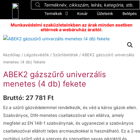
Termékek
Kosár
Üzleteink
Belépés
Munkavédelmi szaküzleteinkben az árak minden esetben
eltérnek a webáruház áraitól.
Kezdőlap
/
Légzésvédők
/
Szűrőbetétek
/ ABEK2 gázszűrő univerzális
menetes (4 db) fekete
ABEK2 gázszűrő univerzális
menetes (4 db) fekete
Bruttó:
27 781
Ft
Ez a szűrő gázvédelemmel rendelkezik, és véd a káros gázok ellen.
Szabványos, DIN-menetes csatlakozóval van ellátva, amely
megfelel az EN 148-1 szabványnak, és ugyanezzel a szabványos
csatlakozóval ellátott teljes arcmaszkokkal is használható. Ez a 2-es
osztályú szűrő véd a szerves és szervetlen savas gázoktól és