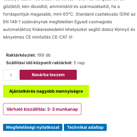
gőzöktől, kén-dioxidtól, ammóniától és származékaitól, ha a
forráspontjuk magasabb, mint 65°C. Standard csatlakozás (DIN) az
EN 148-1 szabványnak megfelelően Egyedi csomagolás
automatákhoz Kiskereskedelmi kihelyezést segítő doboz Könnyű és
kényelmes CE minősítés CE-CAT III
Raktárkészlet:
199 db
Szállítási idő központi raktárból:
5 nap
Kosárba teszem
Ajánlatkérés nagyobb mennyiségre
Várható kiszállítás: 2-3 munkanap
Megfelelőségi nyilatkozat
Technikai adatlap