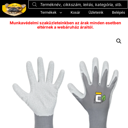
Termékek
Kosár
Üzleteink
Belépés
Munkavédelmi szaküzleteinkben az árak minden esetben
eltérnek a webáruház áraitól.