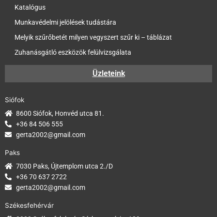
Katalógus
Munkavédelmi jelölések tudástára
Melyik szűrőbetét milyen vegyszert szűr ki – táblázat
Zuhanásgátló eszközök felülvizsgálata
Üzleteink
Siófok
8600 Siófok, Honvéd utca 81.
+36 84 506 555
gerta2002@gmail.com
Paks
7030 Paks, Újtemplom utca 2./D
+36 70 637 2722
gerta2002@gmail.com
Székesfehérvár