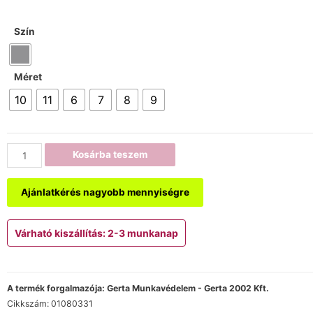
Szín
Méret
10
11
6
7
8
9
Kosárba teszem
Ajánlatkérés nagyobb mennyiségre
Várható kiszállítás: 2-3 munkanap
A termék forgalmazója: Gerta Munkavédelem - Gerta 2002 Kft.
Cikkszám:
01080331