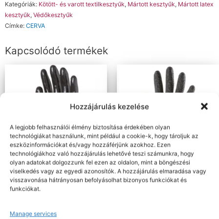
Kategóriák:
Kötött- és varott textilkesztyűk
,
Mártott kesztyűk
,
Mártott latex
kesztyűk
,
Védőkesztyűk
Címke:
CERVA
Kapcsolódó termékek
Hozzájárulás kezelése
A legjobb felhasználói élmény biztosítása érdekében olyan
technológiákat használunk, mint például a cookie-k, hogy tároljuk az
eszközinformációkat és/vagy hozzáférjünk azokhoz. Ezen
technológiákhoz való hozzájárulás lehetővé teszi számunkra, hogy
olyan adatokat dolgozzunk fel ezen az oldalon, mint a böngészési
Nettó: 481 Ft+ÁFA
Nettó: 401 Ft+ÁFA
viselkedés vagy az egyedi azonosítók. A hozzájárulás elmaradása vagy
Bruttó : 611 Ft
Bruttó : 509 Ft
visszavonása hátrányosan befolyásolhat bizonyos funkciókat és
Védőkesztyűk
Védőkesztyűk
funkciókat.
SZERELŐKESZTYŰ, SZÜRKE
EUROLITE 13L850 TENYERÉN
PA/FEKETE NITRIL MÁRTÁS, 3/4
LATEX PIROS KESZTYŰ
HÁT BLIS
Manage services