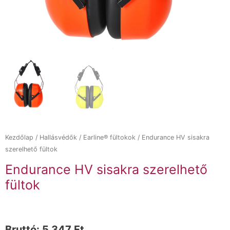
Kezdőlap
/
Hallásvédők
/
Earline® fültokok
/ Endurance HV sisakra
szerelhető fültok
Endurance HV sisakra szerelhető
fültok
Bruttó:
5 347
Ft