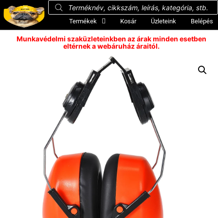
Termékek
Kosár
Üzleteink
Belépés
Munkavédelmi szaküzleteinkben az árak minden esetben
eltérnek a webáruház áraitól.