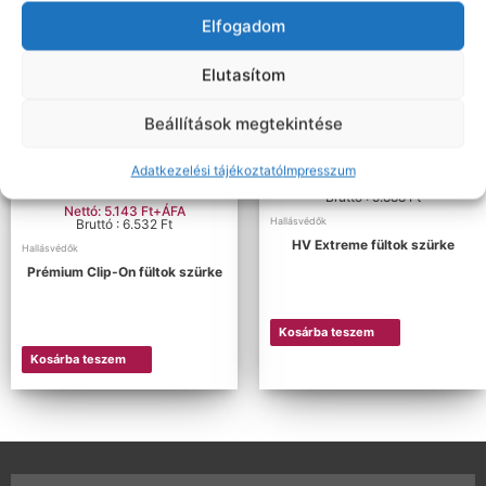
Elfogadom
Elutasítom
Kosárba teszem
Kosárba teszem
Beállítások megtekintése
Adatkezelési tájékoztató
Impresszum
Nettó: 4.636 Ft+ÁFA
Bruttó : 5.888 Ft
Nettó: 5.143 Ft+ÁFA
Hallásvédők
Bruttó : 6.532 Ft
HV Extreme fültok szürke
Hallásvédők
Prémium Clip-On fültok szürke
Kosárba teszem
Kosárba teszem