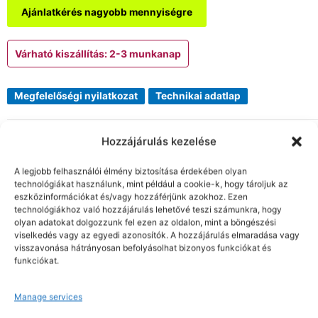
Ajánlatkérés nagyobb mennyiségre
Várható kiszállítás: 2-3 munkanap
Megfelelőségi nyilatkozat
Technikai adatlap
A termék forgalmazója: Gerta Munkavédelem - Gerta 2002 Kft.
Hozzájárulás kezelése
Cikkszám:
PS47
Kategóriák:
Earline® fültokok
,
Hallásvédők
A legjobb felhasználói élmény biztosítása érdekében olyan
Címke:
Portwest
technológiákat használunk, mint például a cookie-k, hogy tároljuk az
eszközinformációkat és/vagy hozzáférjünk azokhoz. Ezen
technológiákhoz való hozzájárulás lehetővé teszi számunkra, hogy
Kapcsolódó termékek
olyan adatokat dolgozzunk fel ezen az oldalon, mint a böngészési
viselkedés vagy az egyedi azonosítók. A hozzájárulás elmaradása vagy
visszavonása hátrányosan befolyásolhat bizonyos funkciókat és
funkciókat.
Nettó: 4.770 Ft+ÁFA
Nettó: 5.303 Ft+ÁFA
Bruttó : 6.058 Ft
Bruttó : 6.735 Ft
Hallásvédők
Hallásvédők
Manage services
Top fültok fekete
Prémium fültok szürke