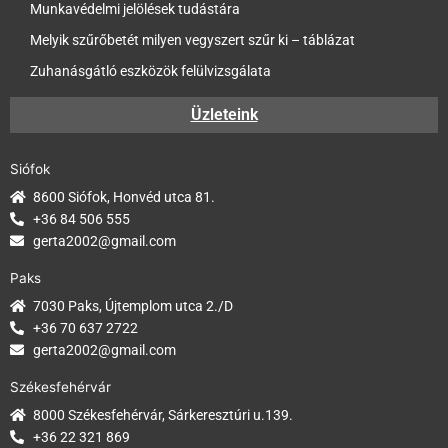
Munkavédelmi jelölések tudástára
Melyik szűrőbetét milyen vegyszert szűr ki – táblázat
Zuhanásgátló eszközök felülvizsgálata
Üzleteink
Siófok
8600 Siófok, Honvéd utca 81.
+36 84 506 555
gerta2002@gmail.com
Paks
7030 Paks, Újtemplom utca 2./D
+36 70 637 2722
gerta2002@gmail.com
Székesfehérvár
8000 Székesfehérvár, Sárkeresztúri u.139.
+36 22 321 869