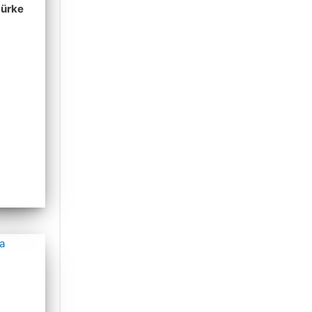
zürke
a