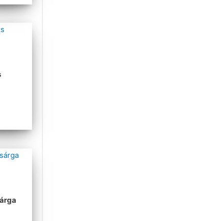
s
sárga