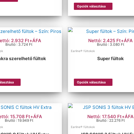
Opciók választása
ettó: 2.932 Ft+ÁFA
Nettó: 2.425 Ft+ÁFA
Bruttó : 3.724 Ft
Bruttó : 3.080 Ft
kok
Earline® fültokok
akra szerelhető fültok
Super fültok
álasztása
Opciók választása
ettó: 15.708 Ft+ÁFA
Nettó: 17.540 Ft+ÁFA
Bruttó : 19.949 Ft
Bruttó : 22.276 Ft
kok
Earline® fültokok