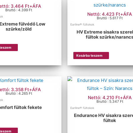
ettó: 3.464 Ft+ÁFA
Bruttó : 4.399 Ft
Nettó: 4.423 Ft+ÁFA
kok
Bruttó : 5.617 Ft
Extreme fülvédő Low
Earline® fültokok
szürke/zöld
HV Extreme sisakra szere
fültok szürke/naranc
 teszem
Kosárba teszem
ettó: 3.358 Ft+ÁFA
Bruttó : 4.265 Ft
Nettó: 4.210 Ft+ÁFA
kok
Bruttó : 5.347 Ft
omfort fültok fekete
Earline® fültokok
Endurance HV sisakra szer
fültok
 teszem