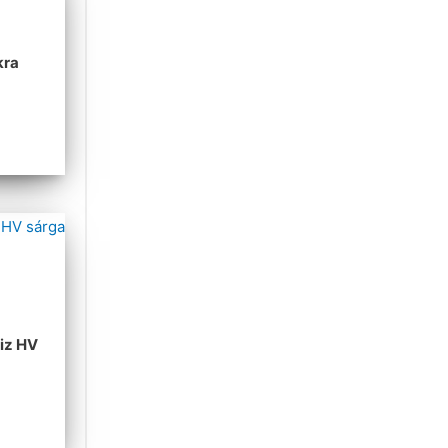
A
kra
iz HV