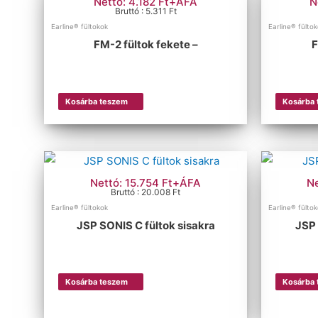
Nettó: 4.182 Ft+ÁFA
N
Bruttó : 5.311 Ft
Earline® fültokok
Earline® fülto
FM-2 fültok fekete –
F
Kosárba teszem
Kosárba
Nettó: 15.754 Ft+ÁFA
N
Bruttó : 20.008 Ft
Earline® fültokok
Earline® fülto
JSP SONIS C fültok sisakra
JSP 
Kosárba teszem
Kosárba