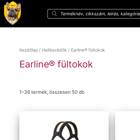
Kezdőlap
/
Hallásvédők
/ Earline® fültokok
Earline® fültokok
1–36 termék, összesen 50 db
Ár szerinti szűrés
Szűrés
Ár:
1 327 Ft
—
20 841 Ft
Méret szerinti szűrés