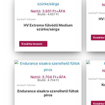
N
Nettó: 3.651 Ft+ÁFA
Earline® fülto
Bruttó : 4.637 Ft
HV 
Earline® fültokok
HV Extreme fülvédő Medium
szürke/sárga
Kosárba
Kosárba teszem
N
Nettó: 3.704 Ft+ÁFA
Earline® fülto
Bruttó : 4.704 Ft
K
Earline® fültokok
Endurance sisakra szerelhető fültok
piros
Kosárba