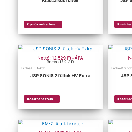
Klasszikus fültok
JSP S
Opciók választása
Kosárba
Nettó: 12.529 Ft+ÁFA
N
Bruttó : 15.912 Ft
Earline® fültokok
Earline® fülto
JSP SONIS 2 fültok HV Extra
JSP S
Kosárba teszem
Kosárba