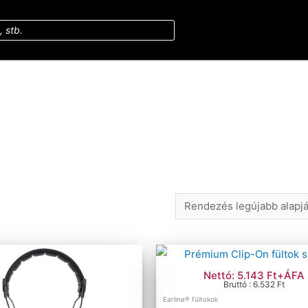
Nettó: 5.143 Ft+ÁFA
Bruttó : 6.532 Ft
Earline® fültokok