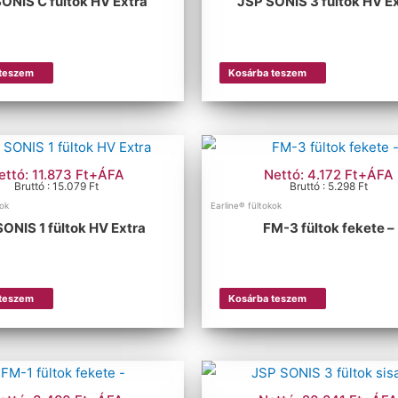
ONIS C fültok HV Extra
JSP SONIS 3 fültok HV E
 teszem
Kosárba teszem
ettó: 11.873 Ft+ÁFA
Nettó: 4.172 Ft+ÁFA
Bruttó : 15.079 Ft
Bruttó : 5.298 Ft
kok
Earline® fültokok
ONIS 1 fültok HV Extra
FM-3 fültok fekete –
 teszem
Kosárba teszem