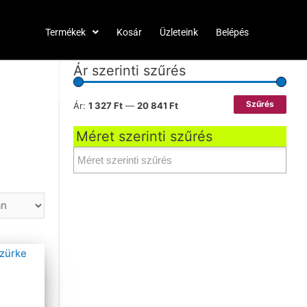
Termékek
Kosár
Üzleteink
Belépés
Ár szerinti szűrés
Szűrés
Ár:
1 327 Ft
—
20 841 Ft
Méret szerinti szűrés