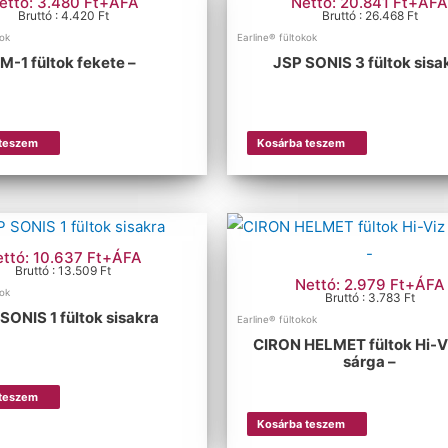
ettó: 3.480 Ft+ÁFA
Nettó: 20.841 Ft+ÁF
Bruttó : 4.420 Ft
Bruttó : 26.468 Ft
kok
Earline® fültokok
M-1 fültok fekete –
JSP SONIS 3 fültok sisa
 teszem
Kosárba teszem
ettó: 10.637 Ft+ÁFA
Bruttó : 13.509 Ft
Nettó: 2.979 Ft+ÁFA
kok
Bruttó : 3.783 Ft
SONIS 1 fültok sisakra
Earline® fültokok
CIRON HELMET fültok Hi-V
sárga –
 teszem
Kosárba teszem