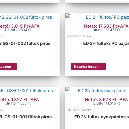
ettó: 3.019 Ft+ÁFA
Nettó: 17.683 Ft+ÁFA
Bruttó : 3.834 Ft
Bruttó : 22.457 Ft
kok
Earline® fültokok
 GS-01-002 fültok piros
ED 2H fültok/ PC pajz
 teszem
Kosárba teszem
ettó: 1.327 Ft+ÁFA
Nettó: 8.673 Ft+ÁFA
Bruttó : 1.685 Ft
Bruttó : 11.015 Ft
kok
Earline® fültokok
 GS-01-001 fültok piros –
ED 2N fültok nyakpántos 