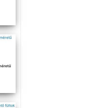
méretű
a