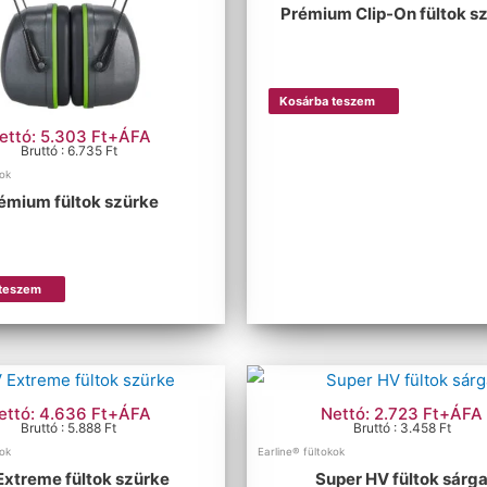
Prémium Clip-On fültok s
Kosárba teszem
ettó: 5.303 Ft+ÁFA
Bruttó : 6.735 Ft
kok
émium fültok szürke
 teszem
ettó: 4.636 Ft+ÁFA
Nettó: 2.723 Ft+ÁFA
Bruttó : 5.888 Ft
Bruttó : 3.458 Ft
kok
Earline® fültokok
Extreme fültok szürke
Super HV fültok sárg