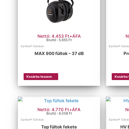
Nettó: 4.453 Ft+ÁFA
N
Bruttó : 5.655 Ft
Earline® fültokok
Earline® fülto
MAX 900 fültok – 37 dB
Pr
Kosárba teszem
Kosárba
Nettó: 4.770 Ft+ÁFA
N
Bruttó : 6.058 Ft
Earline® fültokok
Earline® fülto
Top fültok fekete
HV 