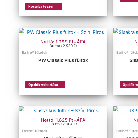
Kosárba teszem
Nettó: 1.999 Ft+ÁFA
N
Bruttó : 2.539 Ft
Earline® fültokok
Earline® fülto
PW Classic Plus fültok
Sis
Opciók választása
Opciók v
Nettó: 1.625 Ft+ÁFA
N
Bruttó : 2.064 Ft
Earline® fültokok
Earline® fülto