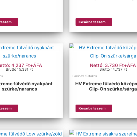
 teszem
Kosárba teszem
ettó: 4.237 Ft+ÁFA
Nettó: 3.730 Ft+ÁFA
Bruttó : 5.381 Ft
Bruttó : 4.737 Ft
kok
Earline® fültokok
treme fülvédő nyakpánt
HV Extreme fülvédő közép
szürke/narancs
Clip-On szürke/sárg
 teszem
Kosárba teszem