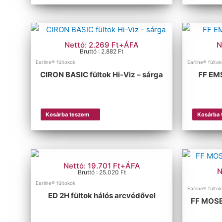
Nettó: 2.269 Ft+ÁFA
N
Bruttó : 2.882 Ft
Earline® fültokok
Earline® fülto
CIRON BASIC fültok Hi-Viz – sárga
FF EMS
Kosárba teszem
Kosárba
Nettó: 19.701 Ft+ÁFA
N
Bruttó : 25.020 Ft
Earline® fültokok
Earline® fülto
ED 2H fültok hálós arcvédővel
FF MOSEL