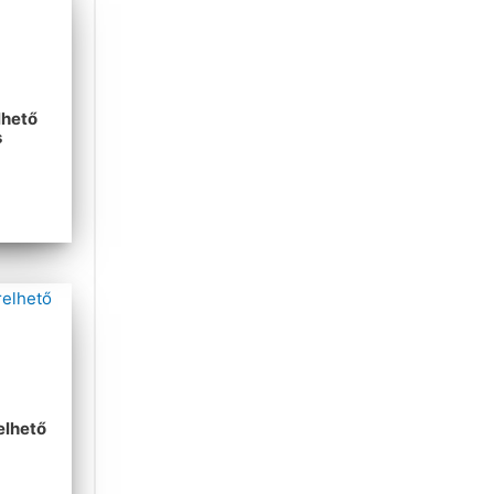
lhető
s
elhető