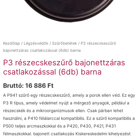
Kezdőlap
/
Légzésvédők
/
Szűrőbetétek
/ P3 részecskeszűrő
bajonettzáras csatlakozással (6db) barna
P3 részecskeszűrő bajonettzáras
csatlakozással (6db) barna
Bruttó:
16 886
Ft
A P941 szűrő egy részecskeszűrő, amely a porok ellen véd. Ez egy
P3 R típus, amely védelmet nyújt a mérgező anyagok, például a
részecskék és a mikroorganizmusok ellen. Csak párban lehet
használni, a P410 félálarccal kompatibilis. Ez a szűrő kompatibilis a
P500 teljes arcmaszkokkal és a P420, P430, P421, P431
félmaszkokkal. bajonett csatlakozás Kiskereskedelmi kihelyezést