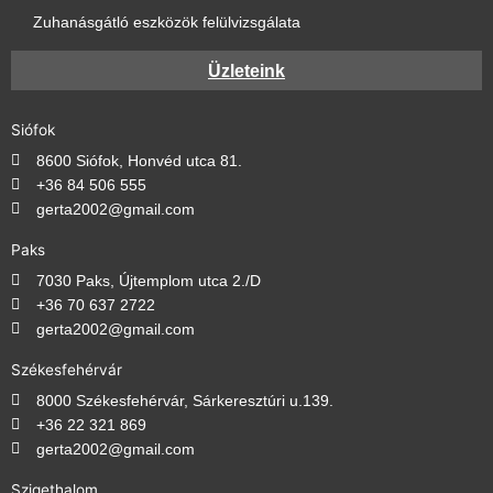
Zuhanásgátló eszközök felülvizsgálata
Üzleteink
Siófok
8600 Siófok, Honvéd utca 81.
+36 84 506 555
gerta2002@gmail.com
Paks
7030 Paks, Újtemplom utca 2./D
+36 70 637 2722
gerta2002@gmail.com
Székesfehérvár
8000 Székesfehérvár, Sárkeresztúri u.139.
+36 22 321 869
gerta2002@gmail.com
Szigethalom