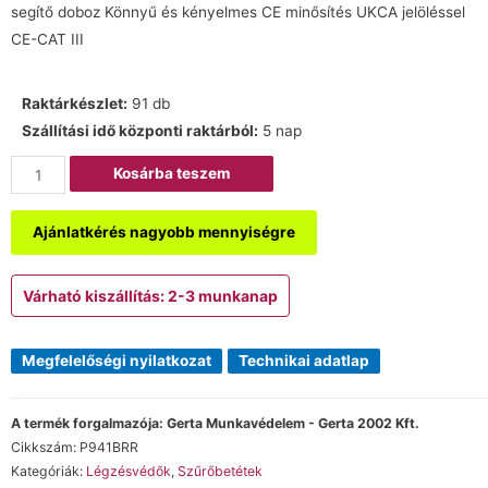
segítő doboz Könnyű és kényelmes CE minősítés UKCA jelöléssel
CE-CAT III
Raktárkészlet:
91 db
Szállítási idő központi raktárból:
5 nap
Kosárba teszem
Ajánlatkérés nagyobb mennyiségre
Várható kiszállítás: 2-3 munkanap
Megfelelőségi nyilatkozat
Technikai adatlap
A termék forgalmazója: Gerta Munkavédelem - Gerta 2002 Kft.
Cikkszám:
P941BRR
Kategóriák:
Légzésvédők
,
Szűrőbetétek