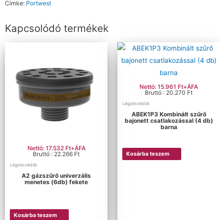
Címke:
Portwest
Kapcsolódó termékek
Nettó: 15.961 Ft+ÁFA
Bruttó : 20.270 Ft
Légzésvédők
ABEK1P3 Kombinált szűrő
bajonett csatlakozással (4 db)
barna
Nettó: 17.532 Ft+ÁFA
Bruttó : 22.266 Ft
Kosárba teszem
Légzésvédők
A2 gázszűrő univerzális
menetes (6db) fekete
Kosárba teszem