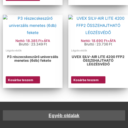
Nettó: 18.385 Ft+ÁFA
Nettó: 18.690 Ft+ÁFA
Bruttó : 23.349 Ft
Bruttó : 23.736 Ft
Légzésvédők
Légzésvédők
P3 részecskeszűrő univerzális
UVEX SILV-AIR LITE 4200 FFP2
menetes (6db) fekete
ÖSSZEHAJTHATÓ
LÉGZÉSVÉDŐ
Kosárba teszem
Kosárba teszem
Egyéb oldalak