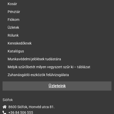
Kosár
Pénztár
Fiókom
Üzletek
Rólunk
Kereskedőknek
Katalógus
Munkavédelmi jelölések tudástára
Melyik szűrőbetét milyen vegyszert szűr ki – táblázat
Zuhanásgátló eszközök felülvizsgálata
Üzleteink
Siófok
8600 Siófok, Honvéd utca 81.
+36 84 506 555