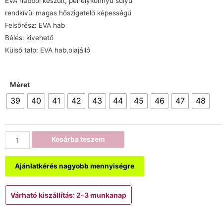
EVA habból készült, pehelykönnyű súlyú
rendkívül magas hőszigetelő képességű
Felsőrész: EVA hab
Bélés: kivehető
Külső talp: EVA hab,olajálló
Méret
39
40
41
42
43
44
45
46
47
48
Kosárba teszem
Ajánlatkérés nagyobb mennyiségre
Várható kiszállítás: 2-3 munkanap