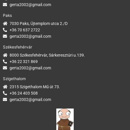
gerta2002@gmail.com
Paks
7030 Paks, Újtemplom utca 2./D
+36 70 637 2722
gerta2002@gmail.com
Székesfehérvár
8000 Székesfehérvár, Sárkeresztúri u.139.
+36 22 321 869
gerta2002@gmail.com
Szigethalom
2315 Szigethalom Mű út 73.
+36 24 403 508
gerta2002@gmail.com