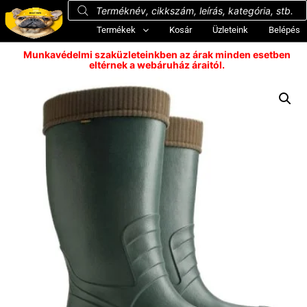
Termékek
Kosár
Üzleteink
Belépés
Munkavédelmi szaküzleteinkben az árak minden esetben
eltérnek a webáruház áraitól.