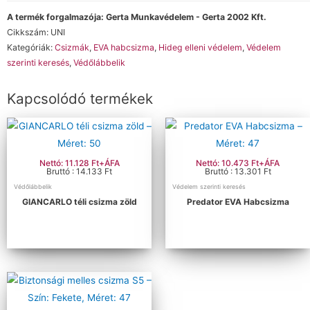
A termék forgalmazója: Gerta Munkavédelem - Gerta 2002 Kft.
Cikkszám:
UNI
Kategóriák:
Csizmák
,
EVA habcsizma
,
Hideg elleni védelem
,
Védelem
szerinti keresés
,
Védőlábbelik
Kapcsolódó termékek
Nettó: 11.128 Ft+ÁFA
Nettó: 10.473 Ft+ÁFA
Bruttó : 14.133 Ft
Bruttó : 13.301 Ft
Védőlábbelik
Védelem szerinti keresés
GIANCARLO téli csizma zöld
Predator EVA Habcsizma