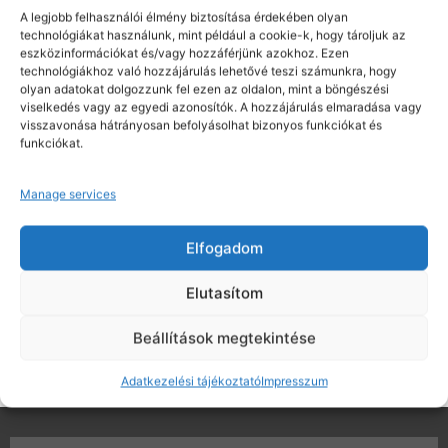
A legjobb felhasználói élmény biztosítása érdekében olyan
technológiákat használunk, mint például a cookie-k, hogy tároljuk az
eszközinformációkat és/vagy hozzáférjünk azokhoz. Ezen
technológiákhoz való hozzájárulás lehetővé teszi számunkra, hogy
olyan adatokat dolgozzunk fel ezen az oldalon, mint a böngészési
viselkedés vagy az egyedi azonosítók. A hozzájárulás elmaradása vagy
visszavonása hátrányosan befolyásolhat bizonyos funkciókat és
funkciókat.
Manage services
Ha elégedett velünk kérjük adjon 5 csillagot
Elfogadom
Önnek csak pár kattintás, nekünk nagy segítség. Köszönjük!
Elutasítom
Adok 5 csillagot
Beállítások megtekintése
Adatkezelési tájékoztató
Impresszum
[trustindex no-registration=google]