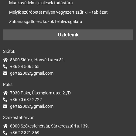
Munkavédelmi jelölések tudástára
Melyik szűrőbetét milyen vegyszert szűr ki – táblázat
Zuhanásgátló eszközök felülvizsgálata
Üzleteink
Siófok
8600 Siófok, Honvéd utca 81.
+36 84 506 555
gerta2002@gmail.com
Paks
7030 Paks, Újtemplom utca 2./D
+36 70 637 2722
gerta2002@gmail.com
Székesfehérvár
8000 Székesfehérvár, Sárkeresztúri u.139.
+36 22 321 869