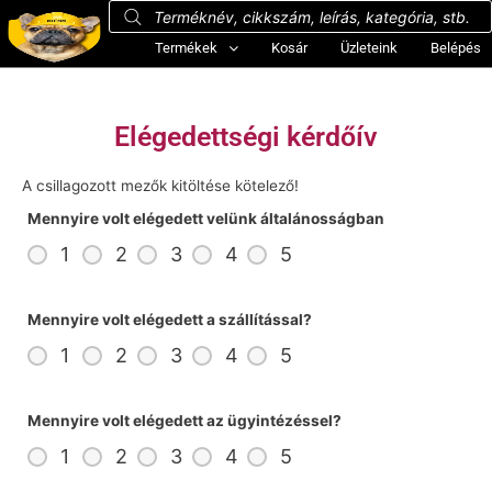
Termékek
Kosár
Üzleteink
Belépés
Elégedettségi kérdőív
A csillagozott mezők kitöltése kötelező!
Mennyire volt elégedett velünk általánosságban
1
2
3
4
5
Mennyire volt elégedett a szállítással?
1
2
3
4
5
Mennyire volt elégedett az ügyintézéssel?
1
2
3
4
5